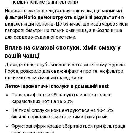
помірну кількість дитерпенів)
Недавні наукові дослідження показали, що
японські
фільтри Hario демонструють відмінні результати
в
видаленні дитерпенів. Це означає, що кава через якісні
паперові фільтри не тільки смачніша, а й безпечніша
для серцево-судинної системи.
Вплив на смакові сполуки: хімія смаку у
вашій чашці
Дослідження, опубліковане в авторитетному журналі
Foods, розкрило дивовижні факти про те, як фільтри
впливають на хімічний склад кави:
Летючі ароматичні сполуки в домашній каві:
Паперові фільтри збільшують концентрацію
карамельних нот на 15-20%
Квіткові сполуки концентруються на 10-15%
більше порівняно з металевими фільтрами
Фруктові ефіри краще зберігаються при фільтрації
через якісний папір