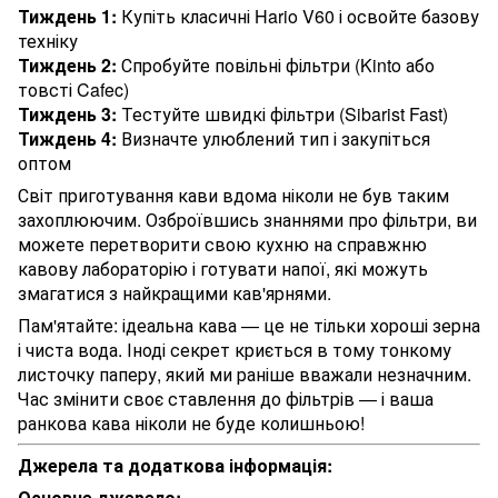
Тиждень 1:
Купіть класичні Hario V60 і освойте базову
техніку
Тиждень 2:
Спробуйте повільні фільтри (Kinto або
товсті Cafec)
Тиждень 3:
Тестуйте швидкі фільтри (Sibarist Fast)
Тиждень 4:
Визначте улюблений тип і закупіться
оптом
Світ приготування кави вдома ніколи не був таким
захоплюючим. Озброївшись знаннями про фільтри, ви
можете перетворити свою кухню на справжню
кавову лабораторію і готувати напої, які можуть
змагатися з найкращими кав'ярнями.
Пам'ятайте: ідеальна кава — це не тільки хороші зерна
і чиста вода. Іноді секрет криється в тому тонкому
листочку паперу, який ми раніше вважали незначним.
Час змінити своє ставлення до фільтрів — і ваша
ранкова кава ніколи не буде колишньою!
Джерела та додаткова інформація:
Основне джерело: