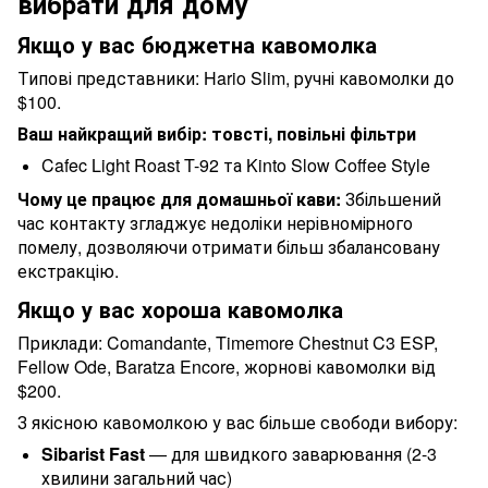
вибрати для дому
Якщо у вас бюджетна кавомолка
Типові представники: Hario Slim, ручні кавомолки до
$100.
Ваш найкращий вибір: товсті, повільні фільтри
Cafec Light Roast T-92 та Kinto Slow Coffee Style
Чому це працює для домашньої кави:
Збільшений
час контакту згладжує недоліки нерівномірного
помелу, дозволяючи отримати більш збалансовану
екстракцію.
Якщо у вас хороша кавомолка
Приклади: Comandante, Timemore Chestnut C3 ESP,
Fellow Ode, Baratza Encore, жорнові кавомолки від
$200.
З якісною кавомолкою у вас більше свободи вибору:
Sibarist Fast
— для швидкого заварювання (2-3
хвилини загальний час)