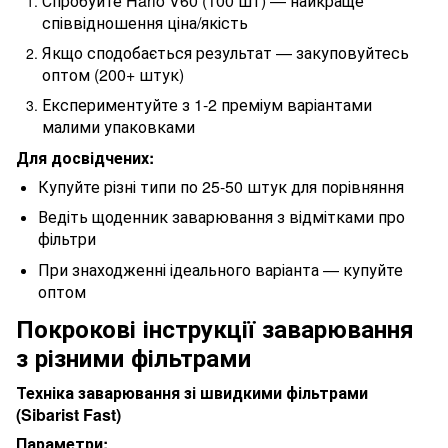
Спробуйте Hario V60 (100 шт) — найкраще
співвідношення ціна/якість
Якщо сподобається результат — закуповуйтесь
оптом (200+ штук)
Експериментуйте з 1-2 преміум варіантами
малими упаковками
Для досвідчених:
Купуйте різні типи по 25-50 штук для порівняння
Ведіть щоденник заварювання з відмітками про
фільтри
При знаходженні ідеального варіанта — купуйте
оптом
Покрокові інструкції заварювання
з різними фільтрами
Техніка заварювання зі швидкими фільтрами
(Sibarist Fast)
Параметри: