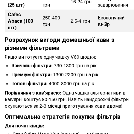
16-24 грн
(25 шт)
грн
заварювання
Cafec
250-400
Екологічний
Abaca (100
2.5-4 грн
грн
вибір
шт)
Розрахунок вигоди домашньої кави з
різними фільтрами
Якщо ви готуєте одну чашку V60 щодня:
Звичайні фільтри:
730-1300 грн на рік
Преміум фільтри:
1300-2200 грн на рік
Топові фільтри:
4000-8000 грн на рік
Порівняння з кав'ярнею:
Одна чашка альтернативи в
кав'ярні коштує 80-150 грн. Навіть найдорожчі фільтри
окупаються за 2-3 місяці приготування кави вдома!
Оптимальна стратегія покупки фільтрів
Для початківців: