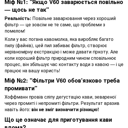
Міф №1: "Якщо V60 заварюється повільно
— щось не так"
Реальність:
Повільне заварювання через хороший
фільтр — це зовсім не те саме, що проблеми з
помелом!
Коли у вас погана кавомолка, яка виробляє багато
пилу (файнів), цей пил забиває фільтр, створює
нерівномірну екстракцію і може давати гіркоту. Але
коли хороший фільтр природним чином сповільнює
процес, він збільшує час контакту води з кавою — і це
працює на вашу користь!
Міф №2: "Фільтри V60 обов'язково треба
промивати"
Хоффманн провів сліпу дегустацію кави, зевареної
через промиті і непромиті фільтри. Результат вразив
навіть його:
він не зміг визначити різницю!
Що це означає для приготування кави
вдома?