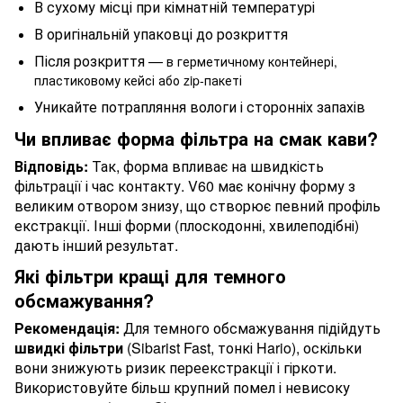
В сухому місці при кімнатній температурі
В оригінальній упаковці до розкриття
Після розкриття —
в герметичному контейнері,
пластиковому кейсі або zip-пакеті
Уникайте потрапляння вологи і сторонніх запахів
Чи впливає форма фільтра на смак кави?
Відповідь:
Так, форма впливає на швидкість
фільтрації і час контакту. V60 має конічну форму з
великим отвором знизу, що створює певний профіль
екстракції. Інші форми (плоскодонні, хвилеподібні)
дають інший результат.
Які фільтри кращі для темного
обсмажування?
Рекомендація:
Для темного обсмажування підійдуть
швидкі фільтри
(Sibarist Fast, тонкі Hario), оскільки
вони знижують ризик переекстракції і гіркоти.
Використовуйте більш крупний помел і невисоку