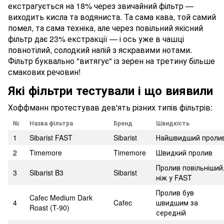
екстрагується на 18% через звичайний фільтр —
виходить кисла та водяниста. Та сама кава, той самий
помел, та сама техніка, але через повільний якісний
фільтр дає 23% екстракції — і ось уже в чашці
повнотілий, солодкий напій з яскравими нотами.
Фільтр буквально "витягує" із зерен на третину більше
смакових речовин!
Які фільтри тестували і що виявили
Хоффманн протестував дев'ять різних типів фільтрів:
№
Назва фільтра
Бренд
Швидкість
1
Sibarist FAST
Sibarist
Найшвидший проли
2
Timemore
Timemore
Швидкий пролив
Пролив повільніший
3
Sibarist B3
Sibarist
ніж у FAST
Пролив був
Cafec Medium Dark
4
Cafec
швидшим за
Roast (T-90)
середній