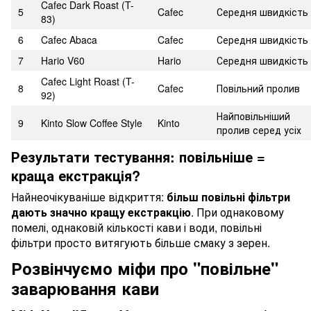
Cafec Dark Roast (T-
5
Cafec
Середня швидкість
83)
6
Cafec Abaca
Cafec
Середня швидкість
7
Hario V60
Hario
Середня швидкість
Cafec Light Roast (T-
8
Cafec
Повільний пролив
92)
Найповільніший
9
Kinto Slow Coffee Style
Kinto
пролив серед усіх
Результати тестування: повільніше =
краща екстракція?
Найнеочікуваніше відкриття:
більш повільні фільтри
дають значно кращу екстракцію
. При однаковому
помелі, однаковій кількості кави і води, повільні
фільтри просто витягують більше смаку з зерен.
Розвінчуємо міфи про "повільне"
заварювання кави