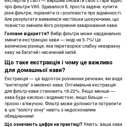
експертів у світі — вирішив оновити своє старе відео
про фільтри V60. Здавалося б, проста задача: купити
різні фільтри, порівняти їх і розповісти про відмінності.
Але результати виявилися настільки шокуючими, що
повністю змінили його розуміння заварювання кави.
Головне відкриття?
Вибір фільтра може кардинально
змінити екстракцію кави — іноді на 5-7%! Це
величезна різниця, яка перетворює слабку невиразну
каву на багатий і насичений напій.
Що таке екстракція і чому це важливо
для домашньої кави?
Екстракція — це відсоток розчинних речовин, які вода
"витягнула" з меленої кави. Оптимальна екстракція
для фільтр-кави становить 18-22%. Якщо менше —
кава буде кислою і водянистою, якщо більше —
гіркою і в'яжучою. Фільтр може допомогти потрапити
в цю "золоту зону" навіть з недосконалим
обладнанням!
Що означають цифри на практиці?
Уявіть: ваша кава