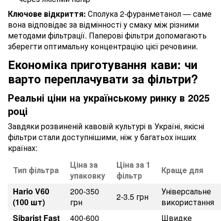
Ключове відкриття:
Сполука 2-фуранметанол — саме
вона відповідає за відмінності у смаку між різними
методами фільтрації. Паперові фільтри допомагають
зберегти оптимальну концентрацію цієї речовини.
Економіка приготування кави: чи
варто переплачувати за фільтри?
Реальні ціни на українському ринку в 2025
році
Завдяки розвиненій кавовій культурі в Україні, якісні
фільтри стали доступнішими, ніж у багатьох інших
країнах:
Ціна за
Ціна за 1
Тип фільтра
Краще для
упаковку
фільтр
Hario V60
200-350
Універсальне
2-3.5 грн
(100 шт)
грн
використання
Sibarist Fast
400-600
Швидке