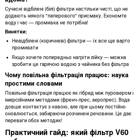
Сучасні відбілені (білі) фільтри настільки чисті, що не
додають ніякого "паперового" присмаку. Економте
воду і час — промивка не потрібна!
Винятки:
Невідбілені (коричневі) фільтри — їх все ще варто
промивати
Якщо хочете попередньо нагріти лійку — можна
зробити це гарячою водою з чайника без фільтра
Чому повільна фільтрація працює: наука
простими словами
Повільна фільтрація працює як гібрид між пуровером і
імерсійними методами (френч-прес, аеропрес). Вода
довше контактує з кавою, але при цьому постійно
оновлюється, забираючи розчинені речовини. Це дає
переваги обох методик!
Практичний гайд: який фільтр V60