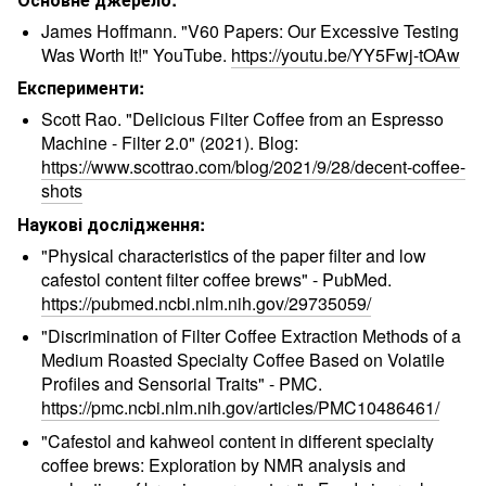
James Hoffmann. "V60 Papers: Our Excessive Testing
Was Worth It!" YouTube.
https://youtu.be/YY5Fwj-tOAw
Експерименти:
Scott Rao. "Delicious Filter Coffee from an Espresso
Machine - Filter 2.0" (2021). Blog:
https://www.scottrao.com/blog/2021/9/28/decent-coffee-
shots
Наукові дослідження:
"Physical characteristics of the paper filter and low
cafestol content filter coffee brews" - PubMed.
https://pubmed.ncbi.nlm.nih.gov/29735059/
"Discrimination of Filter Coffee Extraction Methods of a
Medium Roasted Specialty Coffee Based on Volatile
Profiles and Sensorial Traits" - PMC.
https://pmc.ncbi.nlm.nih.gov/articles/PMC10486461/
"Cafestol and kahweol content in different specialty
coffee brews: Exploration by NMR analysis and