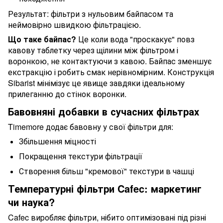
Результат: фільтри з нульовим байпасом та
неймовірно швидкою фільтрацією.
Що таке байпас?
Це коли вода "проскакує" повз
кавову таблетку через щілини між фільтром і
воронкою, не контактуючи з кавою. Байпас зменшує
екстракцію і робить смак нерівномірним. Конструкція
Sibarist мінімізує це явище завдяки ідеальному
прилеганню до стінок воронки.
Бавовняні добавки в сучасних фільтрах
Timemore додає бавовну у свої фільтри для:
Збільшення міцності
Покращення текстури фільтрації
Створення більш "кремової" текстури в чашці
Температурні фільтри Cafec: маркетинг
чи наука?
Cafec виробляє фільтри, нібито оптимізовані під різні