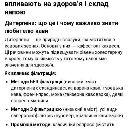
впливають на здоров'я і склад
напою
Дитерпени: що це і чому важливо знати
любителю кави
Дитерпени — це природні сполуки, які містяться в
кавових зернах. Основні з них — кафестол і кахвеол.
Ці речовини можуть підвищувати рівень холестерину
в крові, тому їх кількість у готовому напої має
значення для здоров'я.
Як впливає фільтрація:
Методи БЕЗ фільтрації
(високий вміст
дитерпенів): скандинавська варена кава, турецька
кава, френч-прес, мока (гейзерна кавоварка), деякі
еспресо-машини
Методи З фільтрацією
(низький вміст): усі види
паперових фільтрів (пуровер, краплинні кавоварки)
Проміжні методи
: класичний еспресо (містить