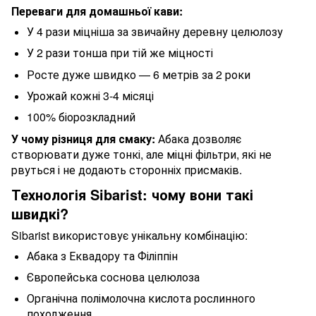
Переваги для домашньої кави:
У 4 рази міцніша за звичайну деревну целюлозу
У 2 рази тонша при тій же міцності
Росте дуже швидко — 6 метрів за 2 роки
Урожай кожні 3-4 місяці
100% біорозкладний
У чому різниця для смаку:
Абака дозволяє
створювати дуже тонкі, але міцні фільтри, які не
рвуться і не додають сторонніх присмаків.
Технологія Sibarist: чому вони такі
швидкі?
Sibarist використовує унікальну комбінацію:
Абака з Еквадору та Філіппін
Європейська соснова целюлоза
Органічна полімолочна кислота рослинного
походження