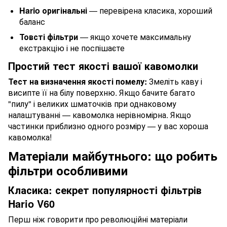
Hario оригінальні
— перевірена класика, хороший
баланс
Товсті фільтри
— якщо хочете максимальну
екстракцію і не поспішаєте
Простий тест якості вашої кавомолки
Тест на визначення якості помелу:
Змеліть каву і
висипте її на білу поверхню. Якщо бачите багато
"пилу" і великих шматочків при однаковому
налаштуванні — кавомолка нерівномірна. Якщо
частинки приблизно одного розміру — у вас хороша
кавомолка!
Матеріали майбутнього: що робить
фільтри особливими
Класика: секрет популярності фільтрів
Hario V60
Перш ніж говорити про революційні матеріали