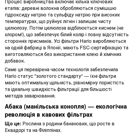
Процес виробництва включає кілька ключових
етапів: деревні волокна обробляються сумішшю
гідроксиду натрію та сульфіду натрію при високих
температурах, що руйнує лігнін і залишає чисту
целюлозу. Потім целюлоза відбілюється киснем (не
хлором!), що забезпечує білий колір і повну відсутність
сторонніх присмаків. Усі фільтри Hario виробляються
на одній фабриці в Японії, мають FSC-сертифікацію та
виготовляються без використання клею й хімічних
добавок.
Саме ця перевірена часом технологія забезпечила
Hario статус "золотого стандарту" — їхні фільтри
мають оптимальну щільність, рівномірну пористість
та ідеальну швидкість фільтрації для більшості
методів заварювання.
Абака (манільська конопля) — екологічна
революція в кавових фільтрах
Що це:
Рослина з родини бананових, що росте в
Еквадорі та на Філіппінах.