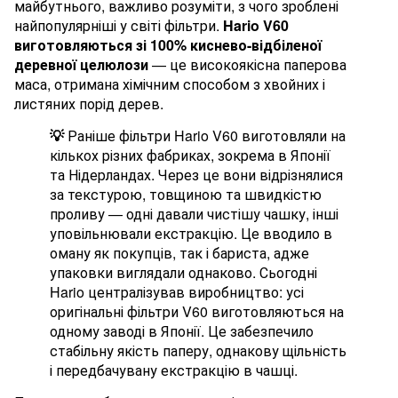
майбутнього, важливо розуміти, з чого зроблені
найпопулярніші у світі фільтри.
Hario V60
виготовляються зі 100% киснево-відбіленої
деревної целюлози
— це високоякісна паперова
маса, отримана хімічним способом з хвойних і
листяних порід дерев.
💡
Раніше фільтри Hario V60 виготовляли на
кількох різних фабриках, зокрема в Японії
та Нідерландах. Через це вони відрізнялися
за текстурою, товщиною та швидкістю
проливу — одні давали чистішу чашку, інші
уповільнювали екстракцію. Це вводило в
оману як покупців, так і бариста, адже
упаковки виглядали однаково. Сьогодні
Hario централізував виробництво: усі
оригінальні фільтри V60 виготовляються на
одному заводі в Японії. Це забезпечило
стабільну якість паперу, однакову щільність
і передбачувану екстракцію в чашці.