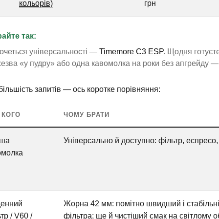
кольорів)
грн
айте так:
очеться універсальності —
Timemore C3 ESP
. Щодня готуєт
жезва «у пудру» або одна кавомолка на роки без апгрейду 
більшість запитів — ось коротке порівняння:
 КОГО
ЧОМУ БРАТИ
ша
Універсально й доступно: фільтр, еспресо,
омолка
енний
Жорна 42 мм: помітно швидший і стабіль
тр / V60 /
фільтра; ще й чистіший смак на світлому 