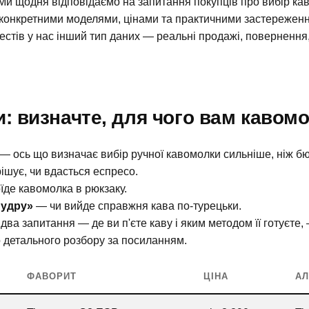
Ми щодня відповідаємо на запитання покупців про вибір каво
з конкретними моделями, цінами та практичними застережен
стів у нас інший тип даних — реальні продажі, повернення, 
и: визначте, для чого вам кавом
е — ось що визначає вибір ручної кавомолки сильніше, ніж б
ішує, чи вдасться еспресо.
їде кавомолка в рюкзаку.
пудру»
— чи вийде справжня кава по-турецьки.
 два запитання — де ви п'єте каву і яким методом її готуєте, 
о детального розбору за посиланням.
ФАВОРИТ
ЦІНА
АЛ