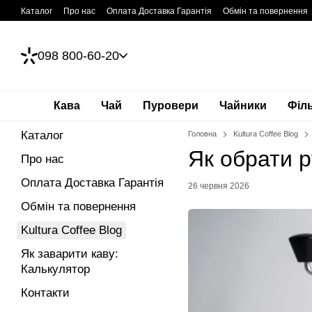
Перейти до основного контенту
Каталог
Про нас
Оплата Доставка Гарантія
Обмін та повернення
098 800-60-20
Кава
Чай
Пуровери
Чайники
Філ
Каталог
Головна
Kultura Coffee Blog
Як обрати р
Про нас
Оплата Доставка Гарантія
26 червня 2026
Обмін та повернення
Kultura Coffee Blog
Як заварити каву:
Калькулятор
Контакти