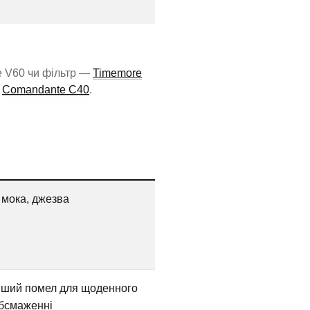
е V60 чи фільтр —
Timemore
—
Comandante C40
.
 мока, джезва
ніший помел для щоденного
обсмаженні