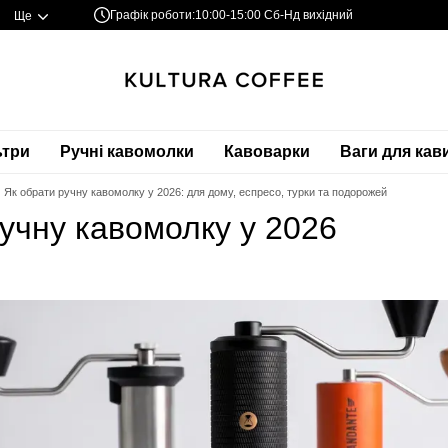
Графік роботи:
10:00-15:00 Сб-Нд вихідний
Ще
ьтри
Ручні кавомолки
Кавоварки
Ваги для кав
Як обрати ручну кавомолку у 2026: для дому, еспресо, турки та подорожей
учну кавомолку у 2026