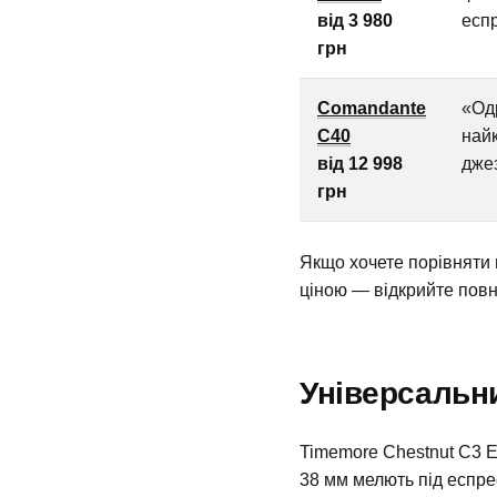
від 3 980
есп
грн
Comandante
«Од
C40
най
від 12 998
дже
грн
Якщо хочете порівняти 
ціною — відкрийте пов
Універсальни
Timemore Chestnut C3 
38 мм мелють під еспре