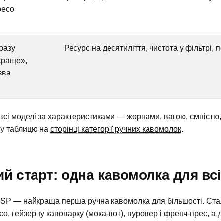
ресо
разу
Ресурс на десятиліття, чистота у фільтрі,
краще»,
зва
всі моделі за характеристиками — жорнами, вагою, ємністю
ну таблицю на
сторінці категорії ручних кавомолок
.
й старт: одна кавомолка для вс
ESP — найкраща перша ручна кавомолка для більшості. Ст
со, гейзерну кавоварку (мока-пот), пуровер і френч-прес, а