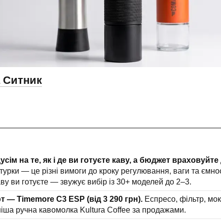
 Ситник
сім на те, як і де ви готуєте каву, а бюджет враховуйте 
турки — це різні вимоги до кроку регулювання, ваги та ємнос
аву ви готуєте — звужує вибір із 30+ моделей до 2–3.
 — Timemore C3 ESP (від 3 290 грн).
Еспресо, фільтр, мок
іша ручна кавомолка Kultura Coffee за продажами.