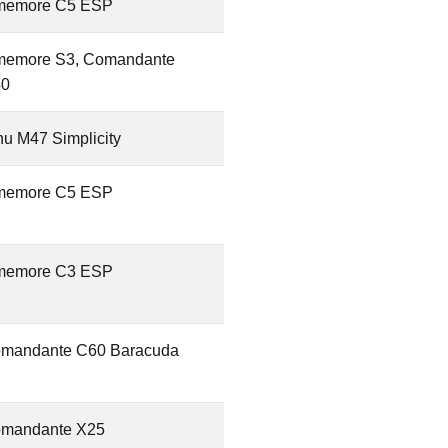
memore C5 ESP
memore S3, Comandante
0
nu M47 Simplicity
memore C5 ESP
memore C3 ESP
mandante C60 Baracuda
mandante X25