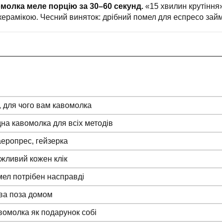
молка меле порцію за 30–60 секунд.
«15 хвилин крутіння»
 керамікою. Чесний виняток: дрібний помел для еспресо зай
, для чого вам кавомолка
дна кавомолка для всіх методів
 аеропрес, гейзерка
жливий кожен клік
мел потрібен насправді
ава поза домом
вомолка як подарунок собі