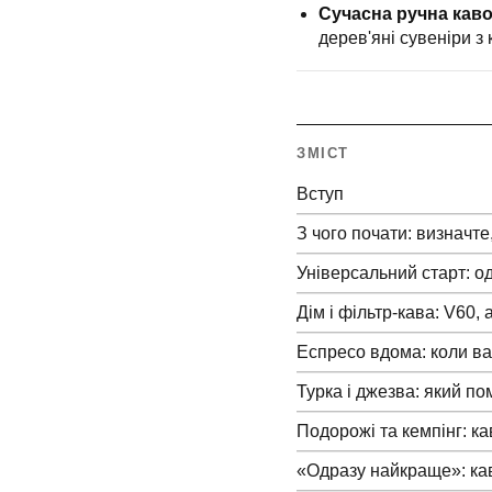
Сучасна ручна каво
дерев'яні сувеніри з
ЗМІСТ
Вступ
З чого почати: визначте
Універсальний старт: о
Дім і фільтр-кава: V60,
Еспресо вдома: коли ва
Турка і джезва: який по
Подорожі та кемпінг: к
«Одразу найкраще»: ка