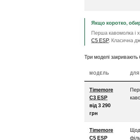
Якщо коротко, обир
Перша кавомолка і х
C5 ESP
. Класична д
Три моделі закривають 
МОДЕЛЬ
ДЛЯ
Timemore
Пер
C3 ESP
кав
від 3 290
грн
Timemore
Щод
C5 ESP
філь