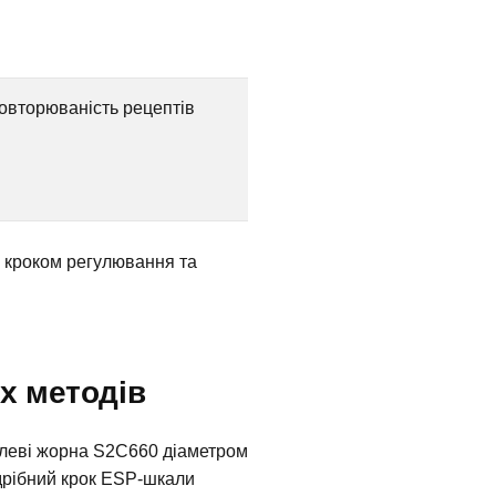
 повторюваність рецептів
, кроком регулювання та
іх методів
алеві жорна S2C660 діаметром
 дрібний крок ESP-шкали