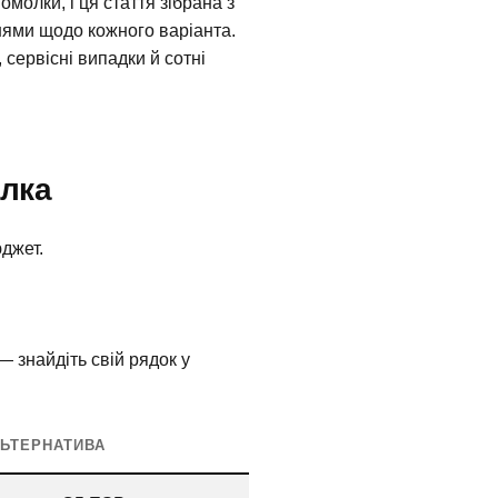
молки, і ця стаття зібрана з
нями щодо кожного варіанта.
сервісні випадки й сотні
олка
юджет.
— знайдіть свій рядок у
ЬТЕРНАТИВА