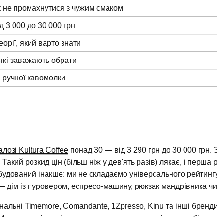
к не промахнутися з чужим смаком
д 3 000 до 30 000 грн
еорії, який варто знати
 які заважають обрати
р ручної кавомолки
алозі Kultura Coffee
понад 30 — від 3 290 грн до 30 000 грн. 
 Такий розкид цін (більш ніж у дев'ять разів) лякає, і перша
будований інакше: ми не складаємо універсального рейтингу,
— дім із пуровером, еспресо-машину, рюкзак мандрівника чи 
інальні Timemore, Comandante, 1Zpresso, Kinu та інші бренди