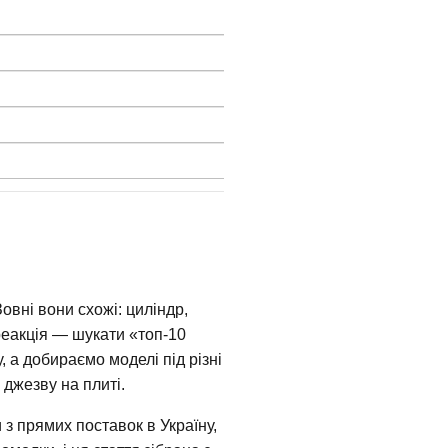
Зовні вони схожі: циліндр,
 реакція — шукати «топ-10
 а добираємо моделі під різні
джезву на плиті.
 з прямих поставок в Україну,