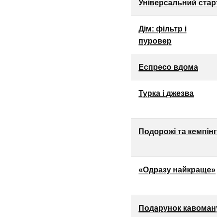
Універсальний стар
Дім: фільтр і
пуровер
Еспресо вдома
Турка і джезва
Подорожі та кемпінг
«Одразу найкраще»
Подарунок кавоман