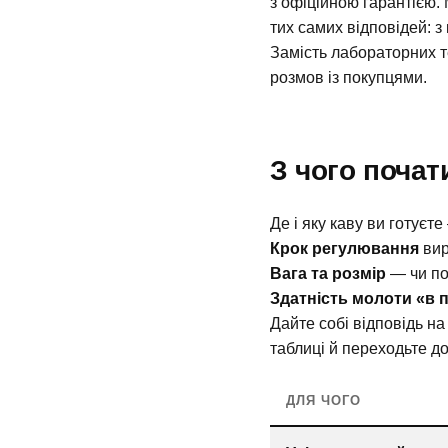
з офіційною гарантією. 
тих самих відповідей: 
Замість лабораторних те
розмов із покупцями.
З чого почат
Де і яку каву ви готуєт
Крок регулювання
вир
Вага та розмір
— чи по
Здатність молоти «в 
Дайте собі відповідь на
таблиці й переходьте д
ДЛЯ ЧОГО