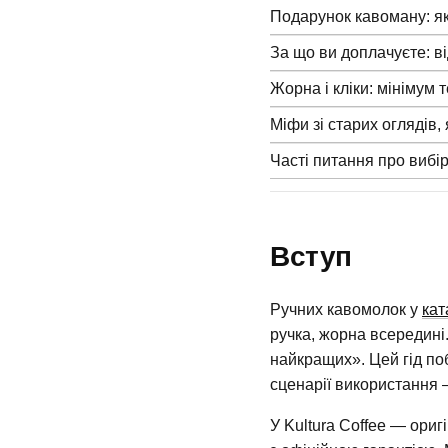
Подарунок кавоману: я
За що ви доплачуєте: ві
Жорна і кліки: мінімум т
Міфи зі старих оглядів,
Часті питання про вибі
Вступ
Ручних кавомолок у
кат
ручка, жорна всередині.
найкращих». Цей гід по
сценарії використання 
У Kultura Coffee — ориг