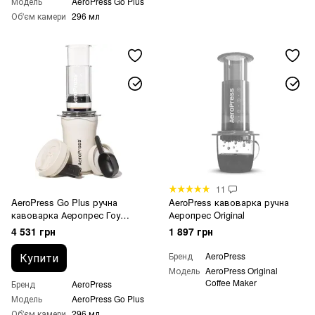
Модель
AeroPress Go Plus
Об'єм камери
296 мл
11
AeroPress Go Plus ручна
AeroPress кавоварка ручна
кавоварка Аеропрес Гоу
Аеропрес Original
Плюс Кремовий
4 531 грн
1 897 грн
Купити
Бренд
AeroPress
Модель
AeroPress Original
Coffee Maker
Бренд
AeroPress
Модель
AeroPress Go Plus
Об'єм камери
296 мл