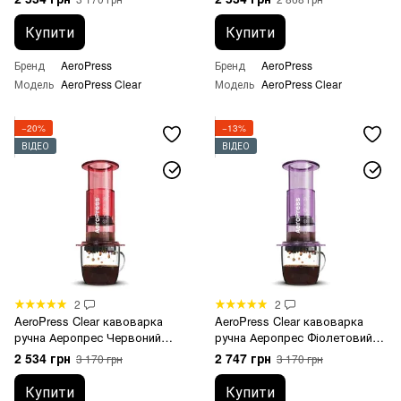
Купити
Купити
Бренд
AeroPress
Бренд
AeroPress
Модель
AeroPress Clear
Модель
AeroPress Clear
−20%
−13%
ВІДЕО
ВІДЕО
2
2
AeroPress Clear кавоварка
AeroPress Clear кавоварка
ручна Аеропрес Червоний
ручна Аеропрес Фіолетовий
прозорий
прозорий
2 534 грн
2 747 грн
3 170 грн
3 170 грн
Купити
Купити