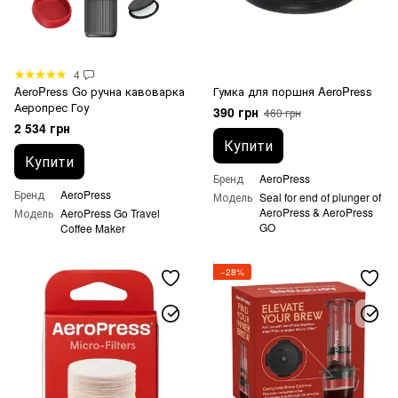
4
AeroPress Go ручна кавоварка
Гумка для поршня AeroPress
Аеропрес Гоу
390 грн
460 грн
2 534 грн
Купити
Купити
Бренд
AeroPress
Бренд
AeroPress
Модель
Seal for end of plunger of
AeroPress & AeroPress
Модель
AeroPress Go Travel
GO
Coffee Maker
−28%