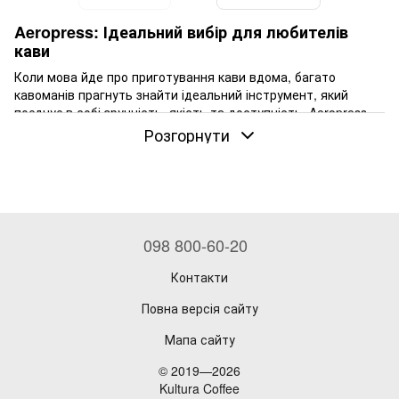
Aeropress: Ідеальний вибір для любителів
кави
Коли мова йде про приготування кави вдома, багато
кавоманів прагнуть знайти ідеальний інструмент, який
поєднує в собі зручність, якість та доступність. Aeropress —
це саме такий інструмент. Цей компактний та
Розгорнути
універсальний пристрій завоював серця мільйонів кавоманів
по всьому світу. У цій статті ми розповімо про переваги
Aeropress, особливості його використання та чому він має
стати невід'ємною частиною вашої кавової колекції. Крім
того, ми познайомимо вас з різними моделями Aeropress, які
представлені в нашому магазині Kultura Coffee.
098 800-60-20
Історія створення Aeropress
Контакти
Aeropress був створений у 2005 році Аланом Адлером,
відомим винахідником та професором інженерії. Спочатку
Повна версія сайту
задумувався як простий і ефективний спосіб приготування
Мапа сайту
однієї чашки кави, Aeropress швидко став популярним
завдяки своєму унікальному дизайну та здатності
© 2019—2026
створювати каву з насиченим смаком без гіркоти.
Kultura Coffee