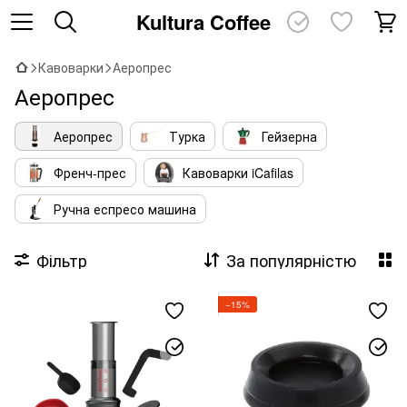
Kultura Coffee
Кавоварки
Аеропрес
Аеропрес
Аеропрес
Турка
Гейзерна
Френч-прес
Кавоварки iCafilas
Ручна еспресо машина
Фільтр
За популярністю
−15%