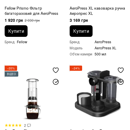
Fellow Prismo Фільтр
AeroPress XL кавоварка ручна
багаторазовий для AeroPress
Аеропрес XL
1 920 грн
3 169 грн
2 030 грн
Купити
Купити
Бренд
Fellow
Бренд
AeroPress
Модель
AeroPress XL
Об'єм камери
500 мл
−20%
−24%
ВІДЕО
2