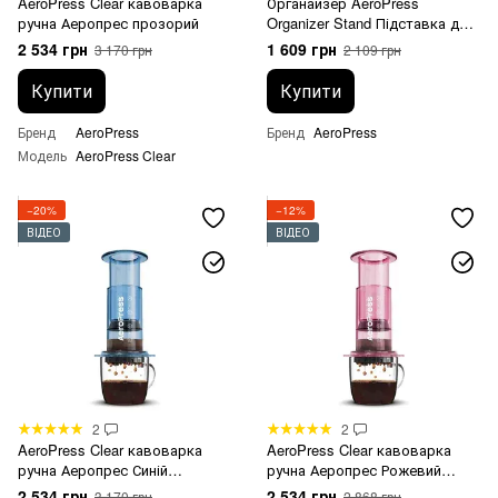
AeroPress Clear кавоварка
Органайзер AeroPress
ручна Аеропрес прозорий
Organizer Stand Підставка для
Аеропрес
2 534 грн
1 609 грн
3 170 грн
2 109 грн
Купити
Купити
Бренд
AeroPress
Бренд
AeroPress
Модель
AeroPress Clear
−20%
−12%
ВІДЕО
ВІДЕО
2
2
AeroPress Clear кавоварка
AeroPress Clear кавоварка
ручна Аеропрес Синій
ручна Аеропрес Рожевий
прозорий
прозорий
2 534 грн
2 534 грн
3 170 грн
2 868 грн