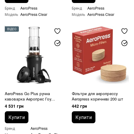
Бренд
AeroPress
Бренд
AeroPress
Модель
AeroPress Clear
Модель
AeroPress Clear
ВІДЕО
AeroPress Go Plus ручна
Фільтри для аеропрессу
кавоварка Аеропрес Гоу
Aeropress коричневі 200 шт
Плюс Чорний
4 531 грн
442 грн
Купити
Купити
Бренд
AeroPress