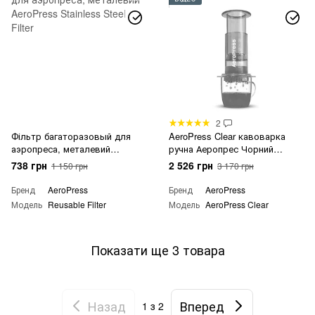
2
Фільтр багаторазовый для
AeroPress Clear кавоварка
аэропреса, металевий
ручна Аеропрес Чорний
AeroPress Stainless Steel Filter
прозорий
738 грн
2 526 грн
1 150 грн
3 170 грн
Бренд
AeroPress
Бренд
AeroPress
Модель
Reusable Filter
Модель
AeroPress Clear
Показати ще 3 товара
Назад
Вперед
1
з 2