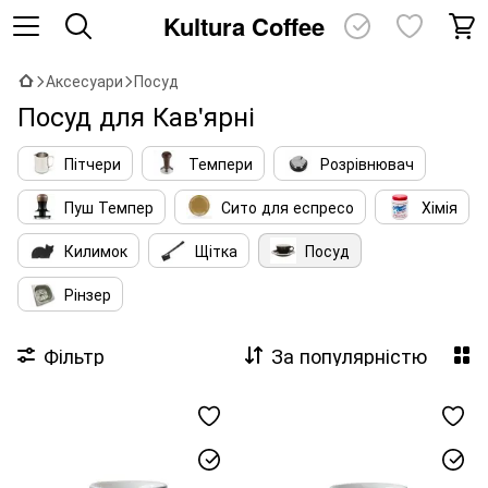
Kultura Coffee
Аксесуари
Посуд
Посуд для Кав'ярні
Пітчери
Темпери
Розрівнювач
Пуш Темпер
Сито для еспресо
Хімія
Килимок
Щітка
Посуд
Рінзер
Фільтр
За популярністю