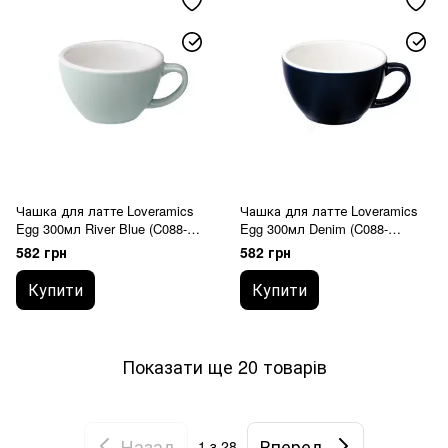
Чашка для латте Loveramics
Чашка для латте Loveramics
Egg 300мл River Blue (C088-
Egg 300мл Denim (C088-
17BBL)
07BDE)
582 грн
582 грн
Купити
Купити
Показати ще 20 товарів
Назад
Вперед
1
з 28