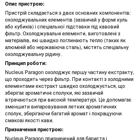
Опис пристрою:
Пристрій складається з двох основних компонентів:
охолоджувальних елементів (зазвичай у формі куль
або кубиків) і спеціальної підставки під кавовий
фільтр. Охолоджувальні елементи, виготовлені з
матеріалів, які швидко поглинають тепло (таких як
алюміній або нержавіюча сталь), містять спеціальну
охолоджувальну рідину.
Принцип роботи:
Nucleus Paragon охолоджує першу частину екстракту,
що проходить через фільтр. При контакті з холодними
елементами екстракт швидко охолоджується, що
зберігає ароматичні сполуки, які зазвичай
втрачаються при високій температурі. Це допомагає
зменшити випаровування летких ароматичних
сполук, зберігаючи багатий аромат і покращуючи
смакові якості кави.
Призначення пристрою:
Nucleus Paragon призначений для бариста і