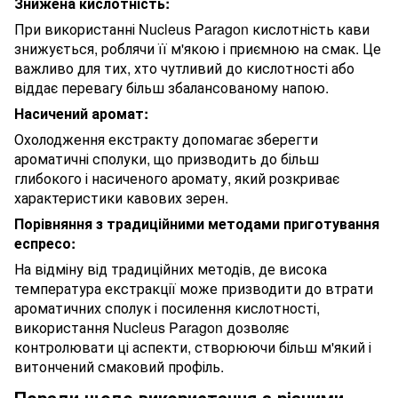
Знижена кислотність:
При використанні Nucleus Paragon кислотність кави
знижується, роблячи її м'якою і приємною на смак. Це
важливо для тих, хто чутливий до кислотності або
віддає перевагу більш збалансованому напою.
Насичений аромат:
Охолодження екстракту допомагає зберегти
ароматичні сполуки, що призводить до більш
глибокого і насиченого аромату, який розкриває
характеристики кавових зерен.
Порівняння з традиційними методами приготування
еспресо:
На відміну від традиційних методів, де висока
температура екстракції може призводити до втрати
ароматичних сполук і посилення кислотності,
використання Nucleus Paragon дозволяє
контролювати ці аспекти, створюючи більш м'який і
витончений смаковий профіль.
Поради щодо використання з різними