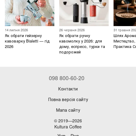
14 липня 2026
26 червня 2026
31 травня 20
Як обрати гейзерну
Як обрати ручну
Шлях Арома
кавоварку Bialetti — гід
кавомолку у 2026: для
Мистецтво,
2026
дому, еспресо, турки та
Практика С
подорожей
098 800-60-20
Контакти
Повна версія сайту
Мапа сайту
© 2019—2026
Kultura Coffee
Укр
Рус