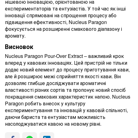
нішевою інновацією, орієнтованою на
експериментаторів та ентузіастів. У той час як інші
інновації спрямовані на спрощення процесу або
підвищення ефективності, Nucleus Paragon
фокусується на розширенні смакового діапазону і
аромату.
Висновок
Nucleus Paragon Pour-Over Extract – важливий крок
вперед у кавових інноваціях. Цей пристрій не тільки
додає новий елемент до процесу приготування кави,
але й розширює межі сприйняття якості кави. Він
дозволяє глибше досліджувати ароматичні
властивості різних сортів та пропонує новий спосіб
покращення смакових характеристик напою. Nucleus
Paragon робить внесок у культуру
експериментування та інновацій у кавовій спільноті,
даючи бариста та ентузіастам можливість
насолоджуватися кавою на новому рівні.