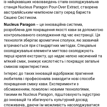
із найцікавіших нововведень стала охолоджувальна
станція Nucleus Paragon Pour-Over Extract, створена
австралійським чемпіоном світу серед бариста
Сашею Сестиком.
Nucleus Paragon
– це інноваційна система,
розроблена для покращення якості кави за допомогою
контрольованого охолодження під час екстракції. Ця
технологія зберігає ароматичні сполуки, які зазвичай
втрачаються при стандартних методах. Спеціальні
охолоджувальні елементи миттєво охолоджують
перші краплі екстракту, що надає напою насичений та
м'який смак, знижує кислотність і покращує загальні
смакові характеристики.
Інтерес до таких інновацій відображає прагнення
любителів і професіоналів знаходити нові способи
покращення смаку кави. Експерименти з
обсмаженням, помолом і новими технологіями,
такими як Nucleus Paragon, підштовхують індустрію
до інновацій та збагачують культурний досвід
споживачів, даючи їм можливість насолоджуватися