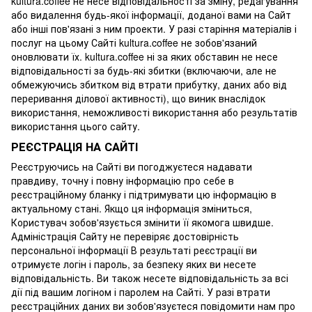
kultura.coffee не несе відповідальності за зміну, редагування
або видалення будь-якої інформації, доданої вами на Сайт
або інші пов'язані з ним проекти. У разі старіння матеріалів і
послуг на цьому Сайті kultura.coffee не зобов'язаний
оновлювати їх. kultura.coffee ні за яких обставин не несе
відповідальності за будь-які збитки (включаючи, але не
обмежуючись збитком від втрати прибутку, даних або від
переривання ділової активності), що виник внаслідок
використання, неможливості використання або результатів
використання цього сайту.
РЕЄСТРАЦІЯ НА САЙТІ
Реєструючись на Сайті ви погоджуєтеся надавати
правдиву, точну і повну інформацію про себе в
реєстраційному бланку і підтримувати цю інформацію в
актуальному стані. Якщо ця інформація зміниться,
Користувач зобов'язується змінити її якомога швидше.
Адміністрація Сайту не перевіряє достовірність
персональної інформації В результаті реєстрації ви
отримуєте логін і пароль, за безпеку яких ви несете
відповідальність. Ви також несете відповідальність за всі
дії під вашим логіном і паролем на Сайті. У разі втрати
реєстраційних даних ви зобов'язуєтеся повідомити нам про