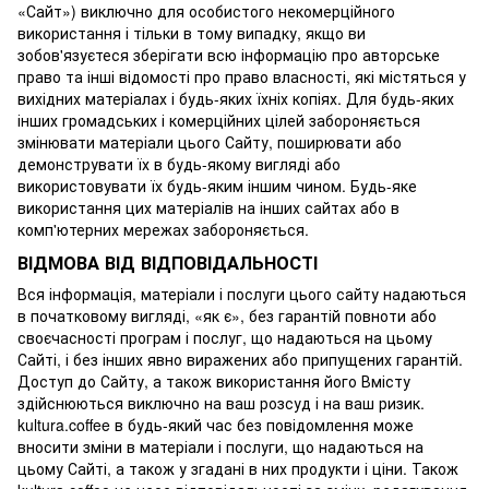
«Сайт») виключно для особистого некомерційного
використання і тільки в тому випадку, якщо ви
зобов'язуєтеся зберігати всю інформацію про авторське
право та інші відомості про право власності, які містяться у
вихідних матеріалах і будь-яких їхніх копіях. Для будь-яких
інших громадських і комерційних цілей забороняється
змінювати матеріали цього Сайту, поширювати або
демонструвати їх в будь-якому вигляді або
використовувати їх будь-яким іншим чином. Будь-яке
використання цих матеріалів на інших сайтах або в
комп'ютерних мережах забороняється.
ВІДМОВА ВІД ВІДПОВІДАЛЬНОСТІ
Вся інформація, матеріали і послуги цього сайту надаються
в початковому вигляді, «як є», без гарантій повноти або
своєчасності програм і послуг, що надаються на цьому
Сайті, і без інших явно виражених або припущених гарантій.
Доступ до Сайту, а також використання його Вмісту
здійснюються виключно на ваш розсуд і на ваш ризик.
kultura.coffee в будь-який час без повідомлення може
вносити зміни в матеріали і послуги, що надаються на
цьому Сайті, а також у згадані в них продукти і ціни. Також