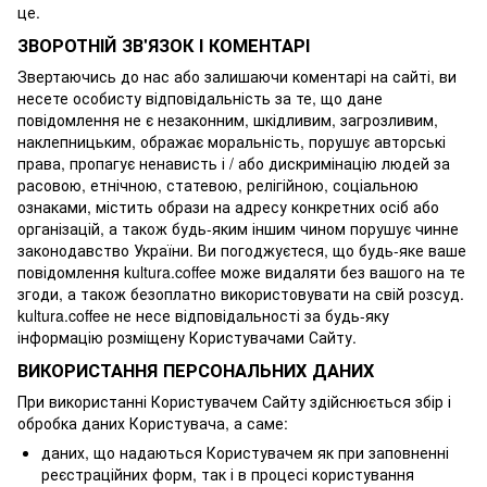
це.
ЗВОРОТНІЙ ЗВ'ЯЗОК І КОМЕНТАРІ
Звертаючись до нас або залишаючи коментарі на сайті, ви
несете особисту відповідальність за те, що дане
повідомлення не є незаконним, шкідливим, загрозливим,
наклепницьким, ображає моральність, порушує авторські
права, пропагує ненависть і / або дискримінацію людей за
расовою, етнічною, статевою, релігійною, соціальною
ознаками, містить образи на адресу конкретних осіб або
організацій, а також будь-яким іншим чином порушує чинне
законодавство України. Ви погоджуєтеся, що будь-яке ваше
повідомлення kultura.coffee може видаляти без вашого на те
згоди, а також безоплатно використовувати на свій розсуд.
kultura.coffee не несе відповідальності за будь-яку
інформацію розміщену Користувачами Сайту.
ВИКОРИСТАННЯ ПЕРСОНАЛЬНИХ ДАНИХ
При використанні Користувачем Сайту здійснюється збір і
обробка даних Користувача, а саме:
даних, що надаються Користувачем як при заповненні
реєстраційних форм, так і в процесі користування