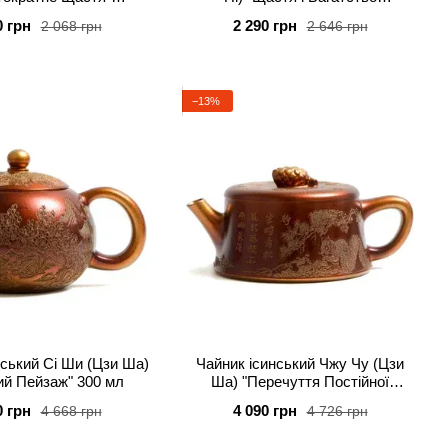
ературний випал 180
Зустрічають Весну" 220 мл
0 грн
2 290 грн
2 068 грн
2 646 грн
мл
−13%
нський Сі Ши (Цзи Ша)
Чайник ісинський Чжу Чу (Цзи
ий Пейзаж" 300 мл
Ша) "Перечуття Постійної
Радості" 280 мл
0 грн
4 090 грн
4 668 грн
4 726 грн