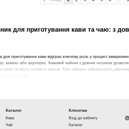
ик для приготування кави та чаю: з до
 для приготування кави відіграє ключову роль у процесі заварюван
ер, кемекс або аеропрес. Кавовий чайник з довгим носиком дозволя
 смак та якість готового напою. Такі чайники забезпечують рівномі
, кращому смаку.
ені чайники від провідних світових брендів, таких як HARIO, Brewis
дяки високій якості та інноваційним рішенням у галузі кавового об
ті, функціональності та стильному дизайні, що робить процес зава
ник необхідний для кави
Каталог
Клієнтам
и необхідний для тих, хто прагне до ідеальної чашки кави, оскільки
Кава
Вхід до кабінету
Чай
Каталог