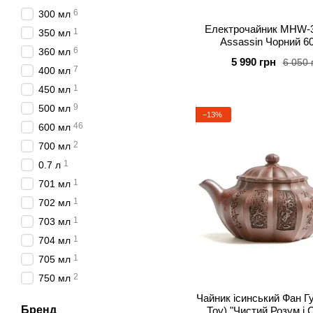
6
300 мл
Електрочайник MHW-
1
350 мл
Assassin Чорний 6
6
360 мл
5 990 грн
6 050 
7
400 мл
1
450 мл
9
500 мл
−13%
46
600 мл
2
700 мл
1
0.7 л
1
701 мл
1
702 мл
1
703 мл
1
704 мл
1
705 мл
2
750 мл
18
800 мл
Чайник ісинський Фан Г
Бренд
Тоу) "Чистий Розум і 