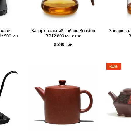
 кави
Заварювальний чайник Bonston
Заварювал
le 900 мл
BP12 800 мл скло
B
2 240 грн
−13%