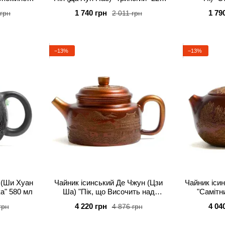
мл
високотемп
1 740 грн
1 79
 грн
2 011 грн
−13%
−13%
 (Ши Хуан
Чайник ісинський Де Чжун (Цзи
Чайник іси
ка" 580 мл
Ша) "Пік, що Височить над
"Самітн
Туманом" 440 мл
4 220 грн
4 04
грн
4 876 грн