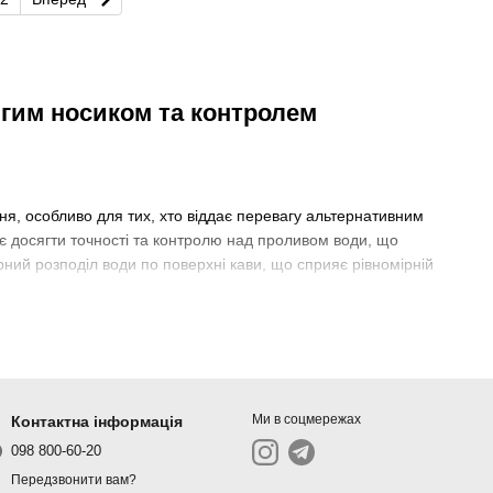
вгим носиком та контролем
ня, особливо для тих, хто віддає перевагу альтернативним
є досягти точності та контролю над проливом води, що
рний розподіл води по поверхні кави, що сприяє рівномірній
ta, Bonavita, Fellow, Timemore та інших. Ці виробники
ладнання. Обираючи чайник від цих брендів, ви можете бути
рювання кави не лише зручним, а й приємним.
Ми в соцмережах
Контактна інформація
 він надає можливості, які звичайні чайники не можуть
098 800-60-20
Передзвонити вам?