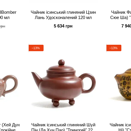
3Bomber
Чайник ісинський глиняний Цзин
Чайник Фа
00 мл
Лань Удосконалений 120 мл
Сюе Ша) "
Благо
5 634 грн
7 94
грн
−13%
−13%
у (Хей Дун
Чайник ісинський глиняний Шуй
Чайник іс
Спокійне
Пін (Да Хун Пао) "Триногий" 220
Ні) "