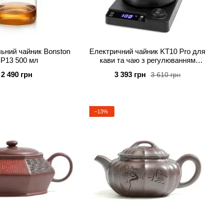
ьний чайник Bonston
Електричний чайник KT10 Pro для
P13 500 мл
кави та чаю з регулюванням
температури Чорний
2 490 грн
3 393 грн
3 610 грн
−13%