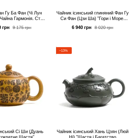
н Гу Ба Фан (Чі Лун
Чайник ісинський глиняний Фан Гу
Чайна Гармонія. Сто
Си Фан (Цзи Ша) "Гори і Море"
словень" 370 мл
160 мл
0 грн
6 940 грн
9 175 грн
8 020 грн
−13%
инський Сі Ши (Дуань
Чайник ісинський Хань Цзян (Люй
Стократне Щастя"
Ні) "Щастя і Багатство