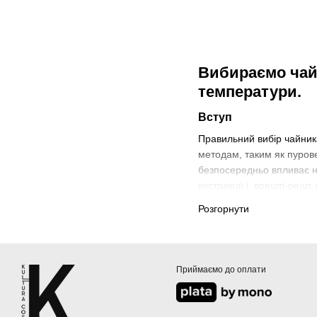
Вибираємо чайн
температури.
Вступ
Правильний вибір чайника
методам, таким як пуров
безпосередньо впливає на
екстракції і, врешті-решт
На нашому сайті представл
Розгорнути
зарекомендували себе зав
впевнені в його надійнос
Чому особливий чай
Приймаємо до оплати
Особливий чайник для кав
забезпечити.