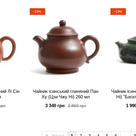
−13%
−13%
ий Лі Сін
Чайник ісинський глиняний Пан
Чайник іси
л
Ху (Цзи Чжу Ні) 260 мл
Ні) "Бага
Ст
3 340 грн
1 99
грн
3 860 грн
Назад
1
2
3
4
5
6
...
3