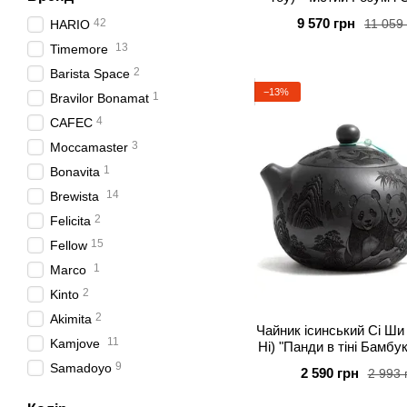
5
900 мл
Серце" 200 мл
9 570 грн
11 059
42
HARIO
14
0.9 л
13
Timemore
25
1 л
2
Barista Space
2
1.2 л
−13%
1
Bravilor Bonamat
4
1.25 л
4
CAFEC
1
1.4 л
3
Moccamaster
1
1.7 л
1
Bonavita
1
1.8 L
14
Brewista
1
1.8 л
2
Felicita
1
1.9 л
15
Fellow
1
3 л
1
Marco
2
Kinto
2
Akimita
Чайник ісинський Сі Ши
11
Kamjove
Ні) "Панди в тіні Бамбу
9
Samadoyo
2 590 грн
2 993 
9
Bonston