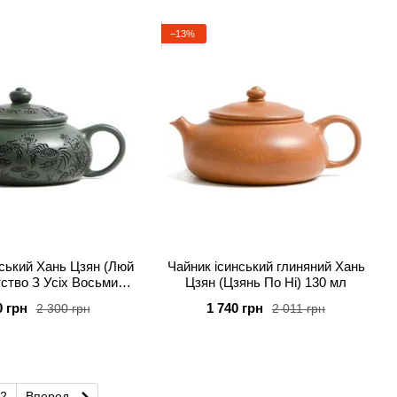
−13%
нський Хань Цзян (Люй
Чайник ісинський глиняний Хань
тство З Усіх Восьми
Цзян (Цзянь По Ні) 130 мл
орін" 160 мл
0 грн
1 740 грн
2 300 грн
2 011 грн
2
Вперед