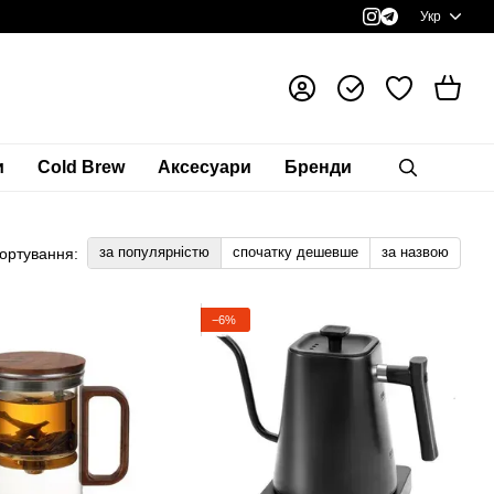
Укр
и
Cold Brew
Аксесуари
Бренди
за популярністю
спочатку дешевше
за назвою
ортування:
−6%