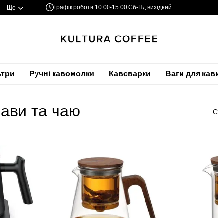
Графік роботи:
10:00-15:00 Сб-Нд вихідний
Ще
ьтри
Ручні кавомолки
Кавоварки
Ваги для кав
ави та чаю
С