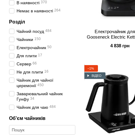
370
В наявності
264
Немає в наявності
Розділ
484
Чайний посуд
Електрочайник для
Gooseneck Electric Kett
150
Чайники
4 838 грн
50
Електрочайник
17
Для плити
66
Сервер
−1%
16
Не для плити
ВІДЕО
Чайник для чайної
450
церемонії
Заварювальний чайник
34
Гунфу
484
Чайник для чаю
Об'єм чайників