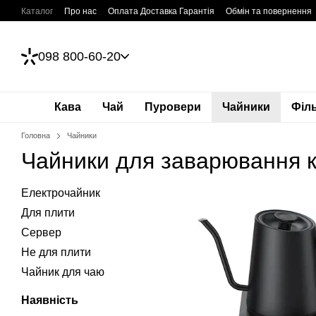
Перейти до основного контенту
Каталог
Про нас
Оплата Доставка Гарантія
Обмін та повернення
098 800-60-20
Кава
Чай
Пуровери
Чайники
Філ
Головна
Чайники
Чайники для заварювання к
Електрочайник
Для плити
Сервер
Не для плити
Чайник для чаю
Наявність