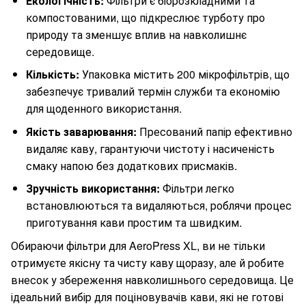
Екологічність:
Фільтри є біорозкладними та
компостованими, що підкреслює турботу про
природу та зменшує вплив на навколишнє
середовище.
Кількість:
Упаковка містить 200 мікрофільтрів, що
забезпечує тривалий термін служби та економію
для щоденного використання.
Якість заварювання:
Пресований папір ефективно
видаляє каву, гарантуючи чистоту і насиченість
смаку напою без додаткових присмаків.
Зручність використання:
Фільтри легко
встановлюються та видаляються, роблячи процес
приготування кави простим та швидким.
Обираючи фільтри для AeroPress XL, ви не тільки
отримуєте якісну та чисту каву щоразу, але й робите
внесок у збереження навколишнього середовища. Це
ідеальний вибір для поціновувачів кави, які не готові