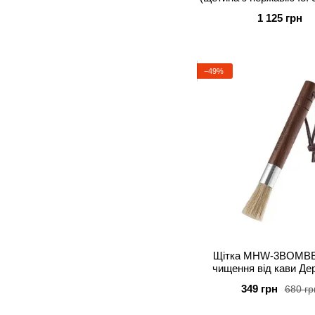
жорен кавомол
1 125 грн
−49%
Щітка MHW-3BOMBE
чищення від кави Де
349 грн
680 гр