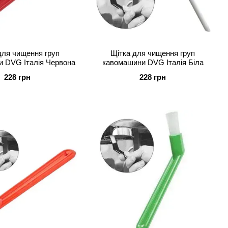
для чищення груп
Щітка для чищення груп
 DVG Італія Червона
кавомашини DVG Італія Біла
228 грн
228 грн