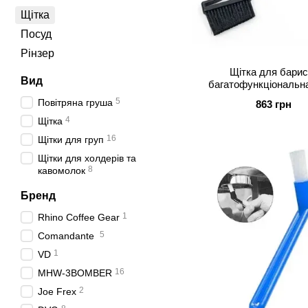
Щітка
Посуд
Рінзер
Щітка для барис
Вид
багатофункціональна Rhi
Coffee Gear
5
Повітряна груша
863 грн
4
Щітка
16
Щітки для груп
Щітки для холдерів та
8
кавомолок
Бренд
1
Rhino Coffee Gear
5
Comandante
1
VD
16
MHW-3BOMBER
2
Joe Frex