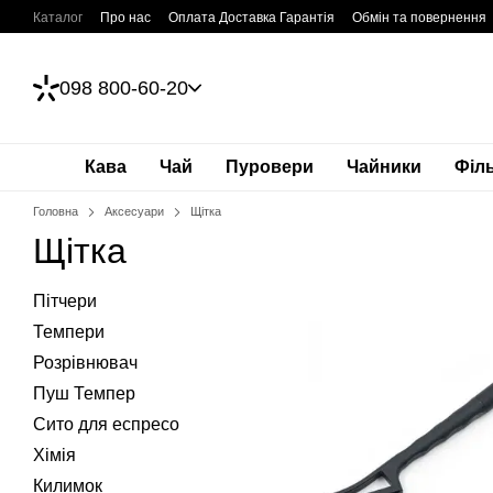
Перейти до основного контенту
Каталог
Про нас
Оплата Доставка Гарантія
Обмін та повернення
098 800-60-20
Кава
Чай
Пуровери
Чайники
Філ
Головна
Аксесуари
Щітка
Щітка
Пітчери
Темпери
Розрівнювач
Пуш Темпер
Сито для еспресо
Хімія
Килимок