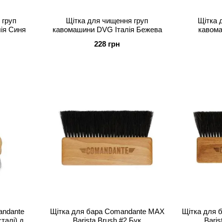
 груп
Щітка для чищення груп
Щітка 
ія Синя
кавомашини DVG Італія Бежева
кавома
П
228 грн
andante
Щітка для бара Comandante MAX
Щітка для 
сталі) для
Barista Brush #2 Бук
Baris