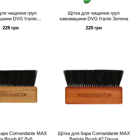
для чищення груп
Щітка для чищення груп
шини DVG Італія
кавомашини DVG Італія Зелена
омаранчева
228 грн
228 грн
бара Comandante MAX
Щітка для бара Comandante MAX
ta Brush #2 Дуб
Barista Brush #2 Груша