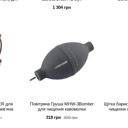
ки
1 304 грн
R для
Повітряна Груша MHW-3Bomber
Щітка бари
рев'яна
для чищення кавомолки
чищення о
319 грн
н
320 грн