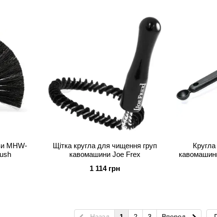
ави MHW-
Щітка кругла для чищення груп
Кругла
rush
кавомашини Joe Frex
кавомашини
1 114 грн
Назад
1
2
3
Вперед