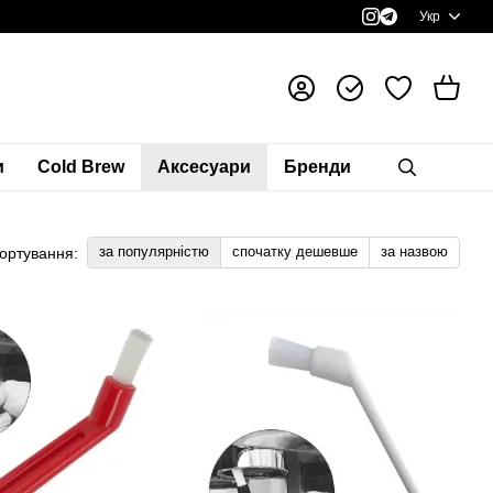
Укр
и
Cold Brew
Аксесуари
Бренди
за популярністю
спочатку дешевше
за назвою
ортування: