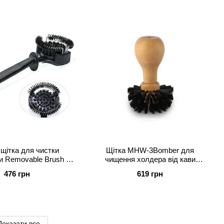
 щітка для чистки
Щітка MHW-3Bomber для
 Removable Brush 58
чищення холдера від кави
mm
Beechwood 58 mm
476 грн
619 грн
Показати все