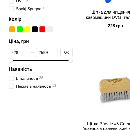
8
DVG
1
Spokj Spugna
Щітка для чищення
кавомашини DVG Італ
Колір
228 грн
Ціна, грн
Від Ціна, грн
До Ціна, грн
ОК
Наявність
28
В наявності
13
Немає в наявності
Щітка Bürstle #5 Com
(щетина з нержавіючої 