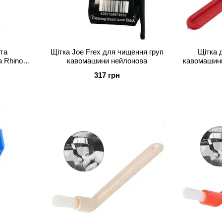
та
Щітка Joe Frex для чищення груп
Щітка 
no
кавомашини нейлонова
кавомашини
317 грн