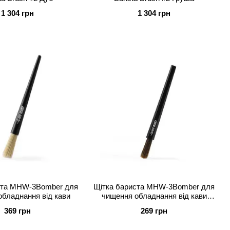
1 304 грн
1 304 грн
ста MHW-3Bomber для
Щітка бариста MHW-3Bomber для
бладнання від кави
чищення обладнання від кави
пластик
369 грн
269 грн