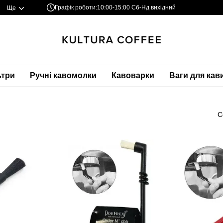
Графік роботи:
10:00-15:00 Сб-Нд вихідний
Ще
ьтри
Ручні кавомолки
Кавоварки
Ваги для кав
С