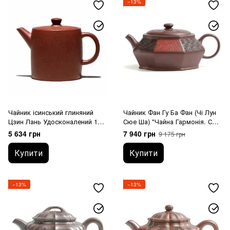
−13%
Чайник ісинський глиняний
Чайник Фан Гу Ба Фан (Чі Лун
Цзин Лань Удосконалений 120
Сюе Ша) "Чайна Гармонія. Сто
мл
Благословень" 370 мл
5 634 грн
7 940 грн
9 175 грн
Купити
Купити
−13%
−13%