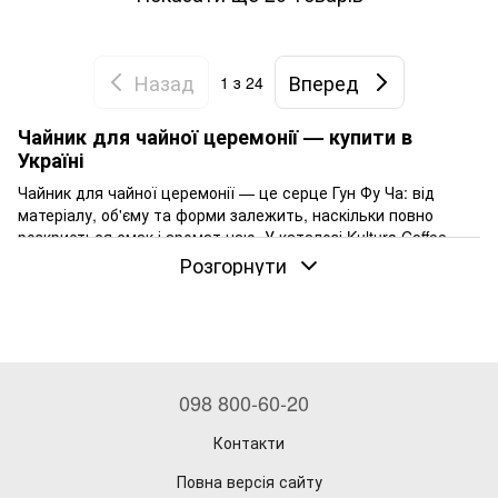
Назад
Вперед
1
з 24
Чайник для чайної церемонії — купити в
Україні
Чайник для чайної церемонії — це серце Гун Фу Ча: від
матеріалу, об'єму та форми залежить, наскільки повно
розкриється смак і аромат чаю. У каталозі Kultura Coffee —
близько 400 моделей, понад 250 з них
у наявності
: ісинська
Розгорнути
глина, регіональні глини Цзяньшуй, Чаочжоу та Ціньчжоу,
порцеляна, кераміка й термостійке скло. Нижче — як
швидко обрати свій чайник за трьома параметрами:
матеріал, об'єм і форма.
Обираєте перший чайник або хочете розібратися з доглядом
098 800-60-20
і патиною? Почніть із докладного гіда
як обрати свій перший
ісинський чайник
. А на цій сторінці — практичний підбір під
Контакти
ваш чай і бюджет прямо в каталозі.
Повна версія сайту
Оберіть за матеріалом