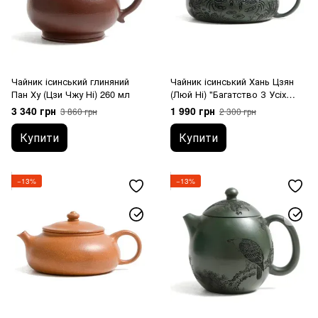
Чайник ісинський глиняний
Чайник ісинський Хань Цзян
Пан Ху (Цзи Чжу Ні) 260 мл
(Люй Ні) "Багатство З Усіх
Восьми Сторін" 160 мл
3 340 грн
1 990 грн
3 860 грн
2 300 грн
Купити
Купити
−13%
−13%