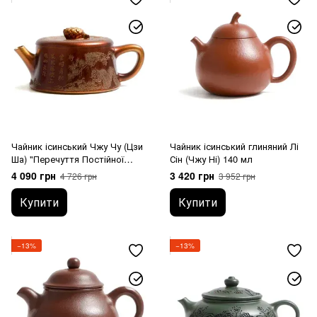
Чайник ісинський Чжу Чу (Цзи
Чайник ісинський глиняний Лі
Ша) "Перечуття Постійної
Сін (Чжу Ні) 140 мл
Радості" 280 мл
4 090 грн
3 420 грн
4 726 грн
3 952 грн
Купити
Купити
−13%
−13%