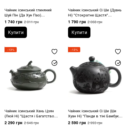
Чайник ісинський глиняний
Чайник ісинський Сі Ши (Дуань
Шуй Пін (Да Хун Пао)
Ні) "Стократне Щастя"
"Триногий" 220 мл
високотемпературний випал
1 740 грн
1 790 грн
2 011 грн
2 068 грн
180 мл
Купити
Купити
−13%
−13%
Чайник ісинський Хань Цзян
Чайник ісинський Сі Ши (Ши
(Люй Ні) "Щастя і Багатство
Хуан Ні) "Панди в тіні Бамбука"
Зустрічають Весну" 220 мл
580 мл
2 290 грн
2 590 грн
2 646 грн
2 993 грн