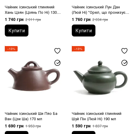
Чайник ісинський глиняний
Чайник ісинський Лун Дан
Хань Цзян (Цзянь По Ні) 130
(Люй Ні) "Орел, що пронизує
мл
Небо" 170 мл
1 740 грн
1 760 грн
2 011 грн
2 034 грн
Купити
Купити
−13%
−13%
Чайник ісинський Ши Пяо Ба
Чайник ісинський глиняний
Ван (Цзи Ша) 170 мл
Шуй Пін (Люй Ні) 190 мл
1 690 грн
1 590 грн
1 953 грн
1 837 грн