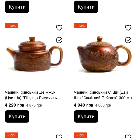
Купити
Купити
−13%
−13%
Чайник ісинський Де Чжун
Чайник ісинський Сі Ши (Цзи
(Цзи Ша) "Пік, що Височить
Ша) "Самітний Пейзаж" 300 мл
над Туманом" 440 мл
4 220 грн
4 040 грн
4 876 грн
4 668 грн
Купити
Купити
−13%
−13%