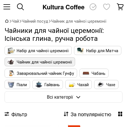
Kultura Coffee
Чай
Чайний посуд
Чайник для чайної церемонії
Чайники для чайної церемонії:
Ісінська глина, ручна робота
Набір для чайної церемонії
Набір для Матча
Чайник для чайної церемонії
Заварювальний чайник Гунфу
Чабань
Піали
Гайвань
Чахай
Чахе
Аксесуари для чаю
Сумки для Посуду
Всі категорії
Аромапалочки та пахощі
Фільтр
За популярністю