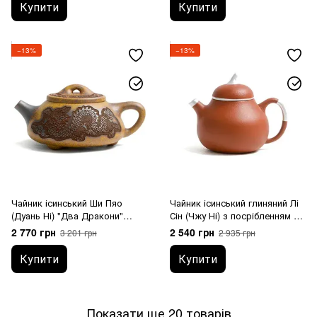
Купити
Купити
−13%
−13%
Чайник ісинський Ши Пяо
Чайник ісинський глиняний Лі
(Дуань Ні) "Два Дракони"
Сін (Чжу Ні) з посрібленням 90
високотемпературний випал
мл
2 770 грн
2 540 грн
3 201 грн
2 935 грн
370 мл
Купити
Купити
Показати ще 20 товарів