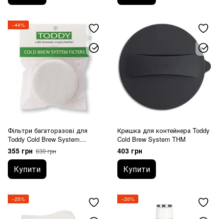
−44%
Фільтри багаторазові для
Кришка для контейнера Toddy
Toddy Cold Brew System
Cold Brew System THM
THMFF2H
355 грн
403 грн
630 грн
Купити
Купити
−25%
−20%