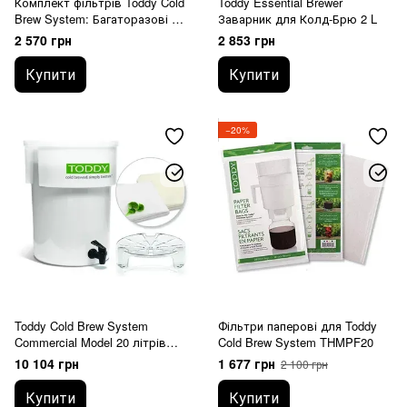
Комплект фільтрів Toddy Cold
Toddy Essential Brewer
Brew System: Багаторазові та
Заварник для Колд-Брю 2 L
Одноразові для 2 Літрів
2 570 грн
2 853 грн
Купити
Купити
−20%
Toddy Cold Brew System
Фільтри паперові для Toddy
Commercial Model 20 літрів
Cold Brew System THMPF20
CMLTCM
10 104 грн
1 677 грн
2 100 грн
Купити
Купити