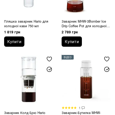
Пляшка заварник Hario для
Заварник MHW-3Bomber Ice
холодної кави 750 мл
Drip Coffee Pot для холодної
кави 600 мл
1 819 грн
2 789 грн
Купити
Купити
ВІДЕО
1
Заварник Колд Брю Hario
Заварник-Бутилка MHW-