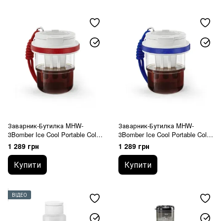
Заварник-Бутилка MHW-
Заварник-Бутилка MHW-
3Bomber Ice Cool Portable Cold
3Bomber Ice Cool Portable Cold
Brew Cup 530 мл Червоний
Brew Cup 530 мл Синій
1 289 грн
1 289 грн
Купити
Купити
ВІДЕО