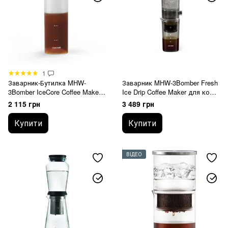
1
Заварник-Бутилка MHW-
Заварник MHW-3Bomber Fresh
3Bomber IceCore Coffee Maker
Ice Drip Coffee Maker для колд
600 мл Білий Матовий
брю Чорний 400 мл
2 115 грн
3 489 грн
Купити
Купити
ВІДЕО