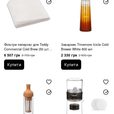
Фільтри паперові для Toddy
Заварник Timemore Icicle Cold
Commercial Cold Brew (50 шт)
Brewer White 600 мл
TCMPF50
6 507 грн
2 330 грн
8 700 грн
2 900 грн
Купити
Купити