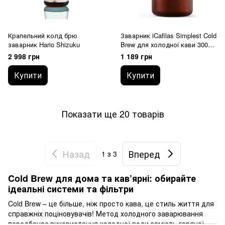
Крапельний колд брю
Заварник iCafilas Simplest Cold
заварник Hario Shizuku
Brew для холодної кави 300
мл
2 998 грн
1 189 грн
Купити
Купити
Показати ще 20 товарів
Назад
Вперед
1
з 3
Cold Brew для дома та кав’ярні: обирайте
ідеальні системи та фільтри
Cold Brew – це більше, ніж просто кава, це стиль життя для
справжніх поціновувачів! Метод холодного заварювання
передбачає використання холодної води замість гарячої.