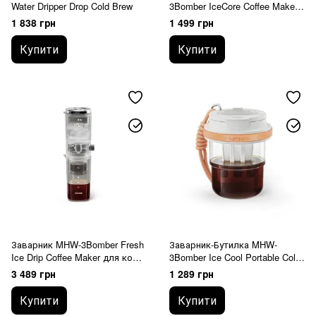
Water Dripper Drop Cold Brew
3Bomber IceCore Coffee Maker
600 мл Білий
1 838 грн
1 499 грн
Купити
Купити
Заварник MHW-3Bomber Fresh
Заварник-Бутилка MHW-
Ice Drip Coffee Maker для колд
3Bomber Ice Cool Portable Cold
брю Білий 400 мл
Brew Cup 530 мл Рожевий
3 489 грн
1 289 грн
Купити
Купити