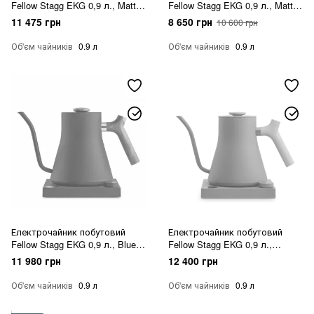
Fellow Stagg EKG 0,9 л., Matte
Fellow Stagg EKG 0,9 л., Matte
Black
White
11 475 грн
8 650 грн
10 600 грн
Об'єм чайників
0.9 л
Об'єм чайників
0.9 л
Електрочайник побутовий
Електрочайник побутовий
Fellow Stagg EKG 0,9 л., Blue
Fellow Stagg EKG 0,9 л.,
Walnut
Димний Зелений
11 980 грн
12 400 грн
Об'єм чайників
0.9 л
Об'єм чайників
0.9 л