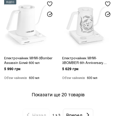
ВІДЕО
Електрочайник MHW-3Bomber
Електрочайник MHW-
Assassin Білий 600 мл
3BOMBER 6th Anniversary
Limited Edition 600 мл
5 990 грн
5 629 грн
Об'єм чайників
600 мл
Об'єм чайників
600 мл
Показати ще 20 товарів
Назад
Вперед
1
з 3