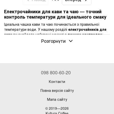
Електрочайники для кави та чаю — точний
контроль температури для ідеального смаку
Ідеальна чашка кави та чаю починається з правильної
температури води. У нашому розділі
електрочайників для
кави
ви знайдете найкращі моделі з
точним контролем
температури
, які дозволяють досягти оптимальної
Розгорнути
екстракції смаку та аромату вашого улюбленого напою.
Наш асортимент включає високоякісні електрочайники від
провідних брендів:
Fellow
Brewista
098 800-60-20
Bonavita
Контакти
Felicita
Повна версія сайту
Timemore
Мапа сайту
Переваги наших електрочайників:
Точний контроль температури:
Налаштування з
© 2019—2026
точністю до 1°C для різних методів заварювання та
Kultura Coffee