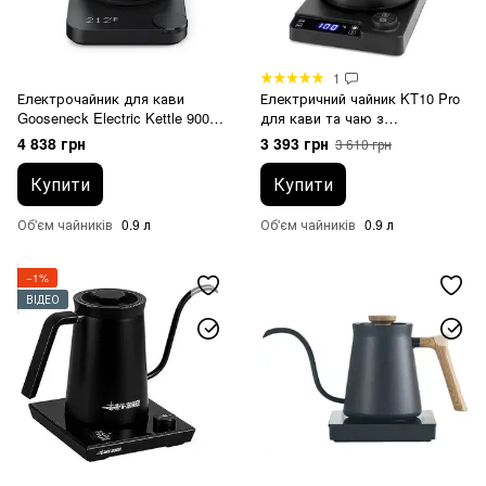
1
Електрочайник для кави
Електричний чайник KT10 Pro
Gooseneck Electric Kettle 900
для кави та чаю з
мл
регулюванням температури
4 838 грн
3 393 грн
3 610 грн
Чорний
Купити
Купити
Об'єм чайників
0.9 л
Об'єм чайників
0.9 л
−1%
ВІДЕО