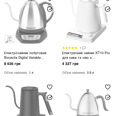
1
Електрочайник побутовий
Електричний чайник KT10 Pro
Bonavita Digital Variable
для кави та чаю з
Temperature Gooseneck Kettle
регулюванням температури
8 636 грн
4 327 грн
1л
Білий
Об'єм чайників
1 л
Об'єм чайників
0.9 л