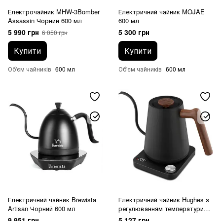
Електрочайник MHW-3Bomber
Електричний чайник MOJAE
Assassin Чорний 600 мл
600 мл
5 990 грн
5 300 грн
6 050 грн
Купити
Купити
Об'єм чайників
600 мл
Об'єм чайників
600 мл
Електричний чайник Brewista
Електричний чайник Hughes з
Artisan Чорний 600 мл
регулюванням температури
1000 мл
9 951 грн
5 127 грн