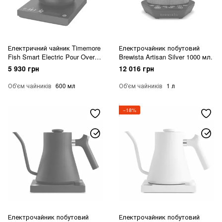
Електричний чайник Timemore
Електрочайник побутовий
Fish Smart Electric Pour Over
Brewista Artisan Silver 1000 мл.
Kettle 600 мл
5 930 грн
12 016 грн
Об'єм чайників
600 мл
Об'єм чайників
1 л
−18%
Електрочайник побутовий
Електрочайник побутовий