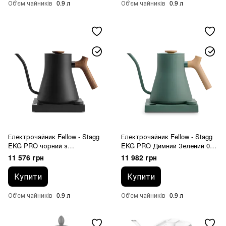
Об'єм чайників
0.9 л
Об'єм чайників
0.9 л
Електрочайник Fellow - Stagg
Електрочайник Fellow - Stagg
EKG PRO чорний з
EKG PRO Димний Зелений 0.9
дерев'яною ручкою 0.9 L
L
11 576 грн
11 982 грн
Купити
Купити
Об'єм чайників
0.9 л
Об'єм чайників
0.9 л