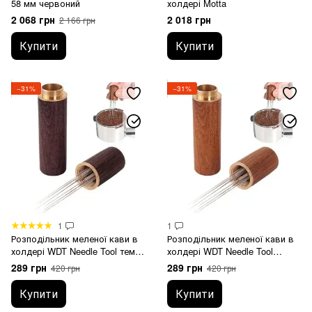
58 мм червоний
холдері Motta
2 068 грн
2 018 грн
2 166 грн
Купити
Купити
−31%
−31%
1
1
Розподільник меленої кави в
Розподільник меленої кави в
холдері WDT Needle Tool темне
холдері WDT Needle Tool
дерево
світле дерево
289 грн
289 грн
420 грн
420 грн
Купити
Купити