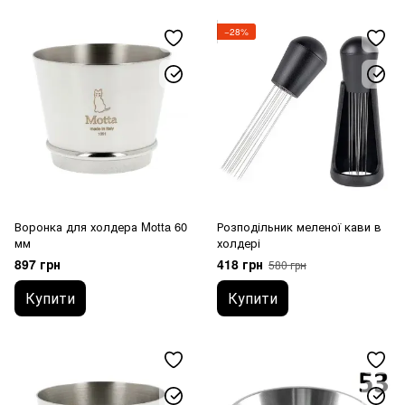
−28%
Воронка для холдера Motta 60
Розподільник меленої кави в
мм
холдері
897 грн
418 грн
580 грн
Купити
Купити