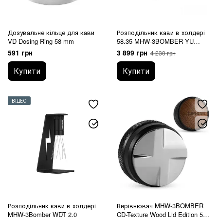
Дозувальне кільце для кави
Розподільник кави в холдері
VD Dosing Ring 58 mm
58.35 MHW-3BOMBER YU
Series Cyclone WDT
591 грн
3 899 грн
4 230 грн
Купити
Купити
ВІДЕО
Розподільник кави в холдері
Вирівнювач MHW-3BOMBER
MHW-3Bomber WDT 2.0
CD-Texture Wood Lid Edition 51