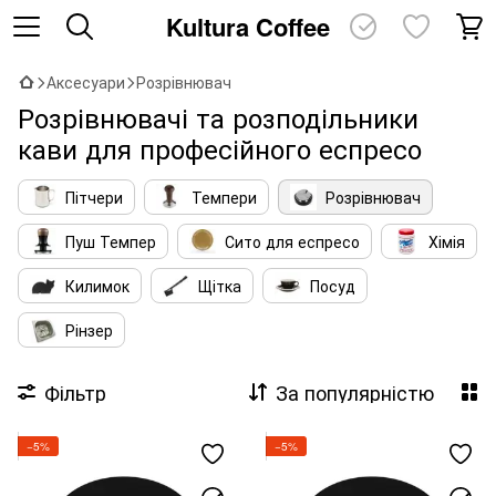
Kultura Coffee
Аксесуари
Розрівнювач
Розрівнювачі та розподільники
кави для професійного еспресо
Пітчери
Темпери
Розрівнювач
Пуш Темпер
Сито для еспресо
Хімія
Килимок
Щітка
Посуд
Рінзер
Фільтр
За популярністю
−5%
−5%