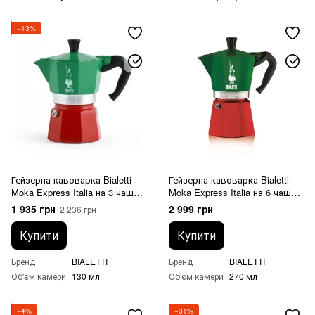
−13%
Гейзерна кавоварка Bialetti
Гейзерна кавоварка Bialetti
Moka Express Italia на 3 чашки
Moka Express Italia на 6 чашок
кольорова (130 мл)
кольорова (270 мл)
1 935 грн
2 999 грн
2 236 грн
Купити
Купити
Бренд
BIALETTI
Бренд
BIALETTI
Об'єм камери
130 мл
Об'єм камери
270 мл
−4%
−31%