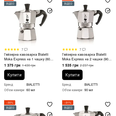
ВІДЕО
ВІДЕО
7
7
Гейзерна кавоварка Bialetti
Гейзерна кавоварка Bialetti
Moka Express на 1 чашку (60
Moka Express на 2 чашки (90
мл)
мл)
1 375 грн
1 535 грн
1 430 грн
2 237 грн
Купити
Купити
Бренд
BIALETTI
Бренд
BIALETTI
Об'єм камери
60 мл
Об'єм камери
90 мл
−30%
−31%
ВІДЕО
ВІДЕО