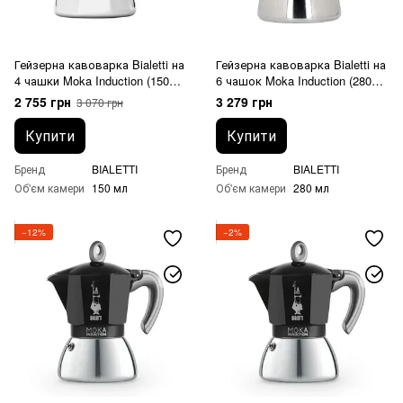
Гейзерна кавоварка Bialetti на
Гейзерна кавоварка Bialetti на
4 чашки Moka Induction (150
6 чашок Moka Induction (280
мл) червона
мл) червона
2 755 грн
3 279 грн
3 070 грн
Купити
Купити
Бренд
BIALETTI
Бренд
BIALETTI
Об'єм камери
150 мл
Об'єм камери
280 мл
−12%
−2%