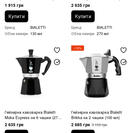
мл) Червона
мл) Червона
1 915 грн
2 635 грн
Купити
Купити
Бренд
BIALETTI
Бренд
BIALETTI
Об'єм камери
130 мл
Об'єм камери
270 мл
−13%
Гейзерна кавоварка Bialetti
Гейзерна кавоварка Bialetti
Moka Express на 6 чашки (270
Brikka на 2 чашки (100 мл)
мл) Чорна
2 635 грн
2 685 грн
3 100 грн