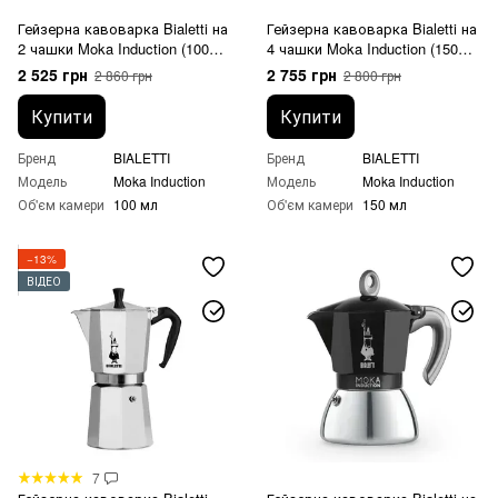
Гейзерна кавоварка Bialetti на
Гейзерна кавоварка Bialetti на
2 чашки Moka Induction (100
4 чашки Moka Induction (150
мл) чорна
мл) чорна
2 525 грн
2 755 грн
2 860 грн
2 800 грн
Купити
Купити
Бренд
BIALETTI
Бренд
BIALETTI
Модель
Moka Induction
Модель
Moka Induction
Об'єм камери
100 мл
Об'єм камери
150 мл
−13%
ВІДЕО
7