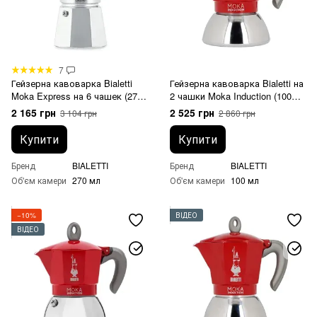
7
Гейзерна кавоварка Bialetti
Гейзерна кавоварка Bialetti на
Moka Express на 6 чашек (270
2 чашки Moka Induction (100
мл)
мл) червона
2 165 грн
2 525 грн
3 104 грн
2 860 грн
Купити
Купити
Бренд
BIALETTI
Бренд
BIALETTI
Об'єм камери
270 мл
Об'єм камери
100 мл
−10%
ВІДЕО
ВІДЕО