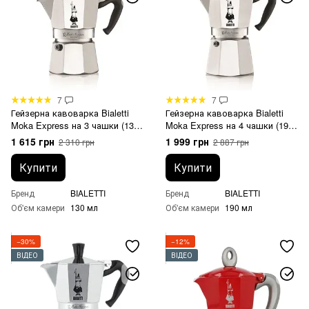
7
7
Гейзерна кавоварка Bialetti
Гейзерна кавоварка Bialetti
Moka Express на 3 чашки (130
Moka Express на 4 чашки (190
мл)
мл)
1 615 грн
1 999 грн
2 310 грн
2 887 грн
Купити
Купити
Бренд
BIALETTI
Бренд
BIALETTI
Об'єм камери
130 мл
Об'єм камери
190 мл
−30%
−12%
ВІДЕО
ВІДЕО