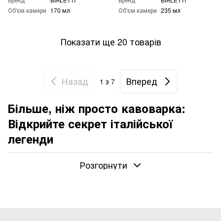
Об'єм камери
170 мл
Об'єм камери
235 мл
Показати ще 20 товарів
Назад
Вперед
1
з 7
Більше, ніж просто кавоварка:
Відкрийте секрет італійської
легенди
Гейзерна кавоварка (або «Мока», як її називають в
Розгорнути
Італії) — це більше, ніж просто кухонний прилад. Це
символ італійського способу життя, неспішний ранок і
аромат, що наповнює дім затишком.
Легендарна Bialetti з чоловічком із вусами — це