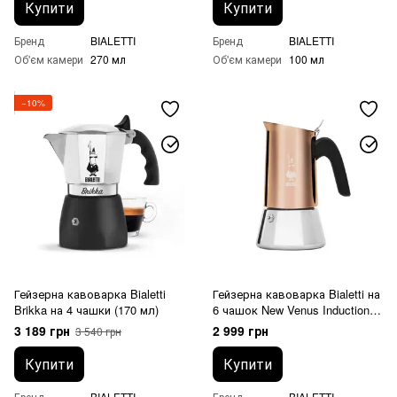
Купити
Купити
Бренд
BIALETTI
Бренд
BIALETTI
Об'єм камери
270 мл
Об'єм камери
100 мл
−10%
Гейзерна кавоварка Bialetti
Гейзерна кавоварка Bialetti на
Brikka на 4 чашки (170 мл)
6 чашок New Venus Induction
(235 мл)
3 189 грн
2 999 грн
3 540 грн
Купити
Купити
Бренд
BIALETTI
Бренд
BIALETTI