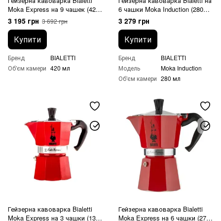
Гейзерна кавоварка Bialetti
Гейзерна кавоварка Bialetti на
Moka Express на 9 чашек (420
6 чашки Moka Induction (280
мл)
мл) чорна
3 195 грн
3 279 грн
3 692 грн
Купити
Купити
Бренд
BIALETTI
Бренд
BIALETTI
Об'єм камери
420 мл
Модель
Moka Induction
Об'єм камери
280 мл
Гейзерна кавоварка Bialetti
Гейзерна кавоварка Bialetti
Moka Express на 3 чашки (130
Moka Express на 6 чашки (270