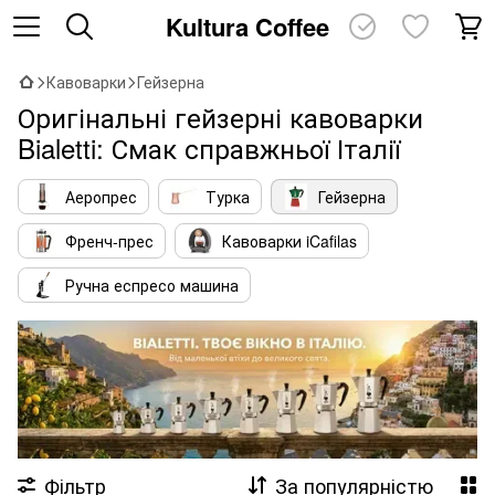
Kultura Coffee
Кавоварки
Гейзерна
Оригінальні гейзерні кавоварки
Bialetti: Смак справжньої Італії
Аеропрес
Турка
Гейзерна
Френч-прес
Кавоварки iCafilas
Ручна еспресо машина
Фільтр
За популярністю