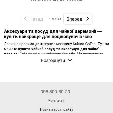
Назад
Вперед
1
з 139
Аксесуари та посуд для чайної церемонії —
купіть найкраще для поціновувачів чаю
Ласкаво просимо до інтернет-магазину Kultura Coffee! Тут ви
можете
купити чайний посуд та аксесуари для чайної
церемонії
від провідних світових брендів. Ми пропонуємо
широкий асортимент товарів для любителів чаю, які
Розгорнути
прагнуть зробити кожне чаювання особливим. Наші вироби
відрізняються високою якістю, вишуканим дизайном та
функціональністю.
Набори для чайної церемонії
Шукаєте ідеальний спосіб зануритися у світ традиційного
098 800-60-20
чаювання?
Наші
набори для чайної церемонії
включають
всі необхідні елементи для проведення японської або
Контакти
китайської чайної церемонії у себе вдома.
Замовте набір
для Матча зараз
і відкрийте для себе давні традиції Сходу.
Повна версія сайту