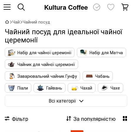
Kultura Coffee
Чай
Чайний посуд
Чайний посуд для ідеальної чайної
церемонії
Набір для чайної церемонії
Набір для Матча
Чайник для чайної церемонії
Заварювальний чайник Гунфу
Чабань
Піали
Гайвань
Чахай
Чахе
Аксесуари для чаю
Сумки для Посуду
Всі категорії
Аромапалочки та пахощі
Фільтр
За популярністю