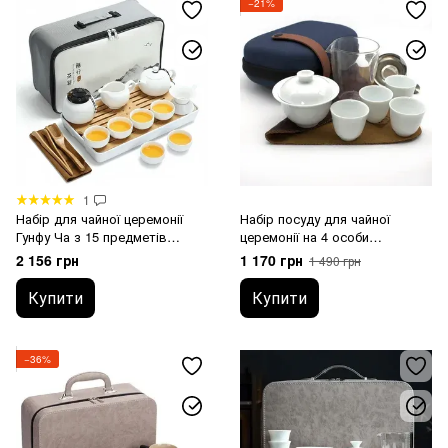
−21%
1
Набір для чайної церемонії
Набір посуду для чайної
Гунфу Ча з 15 предметів
церемонії на 4 особи
(дорожній)
(дорожній)
2 156 грн
1 170 грн
1 490 грн
Купити
Купити
−36%