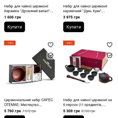
Набір для чайної церемонії
Набір для чайної церемонії
Кераміка "Дровяний випал"
керамічний "Дунь Хуан"
180 мл
позолота 140 мл
1 606 грн
3 975 грн
Купити
Купити
−19%
−39%
Церемоніальний набір CAFEC
Набір для чайної церемонії на
OTEMAE: Мистецтво
6 персон (11 предметів,
текстури. Mino-ware, Японія
Ісинська глина)
5 760 грн
5 309 грн
7 072 грн
8 700 грн