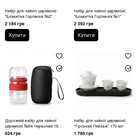
Набір для чайної церемонії
Набір для чайної церемонії
"Блакитна Гортензія №2"
"Блакитна Гортензія №1"
2 184 грн
2 392 грн
Купити
Купити
Дорожній набір для чайної
Набір для чайної церемонії
церемонії №04 Червоний 160
"Гірський Пейзаж" 170 мл
мл
624 грн
1 780 грн