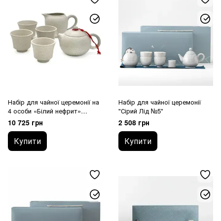
Набір для чайної церемонії на
Набір для чайної церемонії
4 особи «Білий нефрит»
"Сірий Лід №5"
(ісинська глина)
10 725 грн
2 508 грн
Купити
Купити