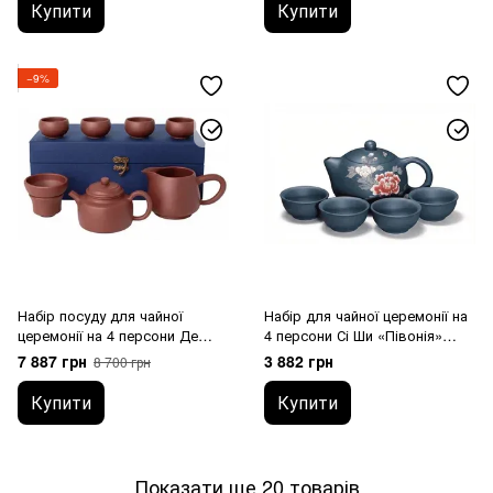
Купити
Купити
−9%
Набір посуду для чайної
Набір для чайної церемонії на
церемонії на 4 персони Де
4 персони Сі Ши «Півонія»
Чжун (7 предметів, ісинська
(ісинська глина) 220 мл
7 887 грн
3 882 грн
8 700 грн
глина)
Купити
Купити
Показати ще 20 товарів