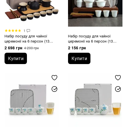
1
Набір посуду для чайної
Набір посуду для чайної
церемонії на 6 персон (13
церемонії на 6 персон (13
предметів, чорна кераміка)
предметів, білий)
2 698 грн
2 156 грн
4 200 грн
Купити
Купити