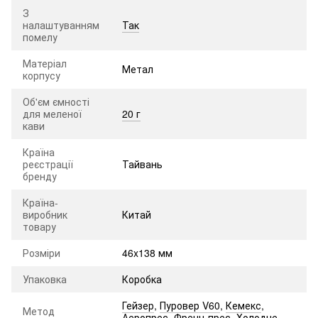
З
налаштуванням
Так
помелу
Матеріал
Метал
корпусу
Об'єм ємності
для меленої
20 г
кави
Країна
реєстрації
Тайвань
бренду
Країна-
виробник
Китай
товару
Розміри
46x138 мм
Упаковка
Коробка
Гейзер
,
Пуровер V60
,
Кемекс
,
Метод
Аеропрес
,
Френч-прес
,
Холодне