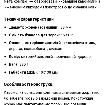
мета компанії — створювати інноваційні кавомолки з
інженерним підходом і пристрастю до смачної кави.
Технічні характеристики
Діаметр жорен (зовнішній):
38 мм
Ємність бункера для зерен:
15-20 г
Основні матеріали:
алюміній, нержавіюча сталь,
дерево, полікарбонат, силікон
Колір:
матовий алюміній, коричневий, дерево
Вага:
385 г
Габарити (ДхВ):
46x138 мм
Особливості конструкції
Кавомолка оснащена конічними сталевими жорнами,
які забезпечують рівномірний помел. Конструкція
жорен має пентагональну форму, що дозволяє