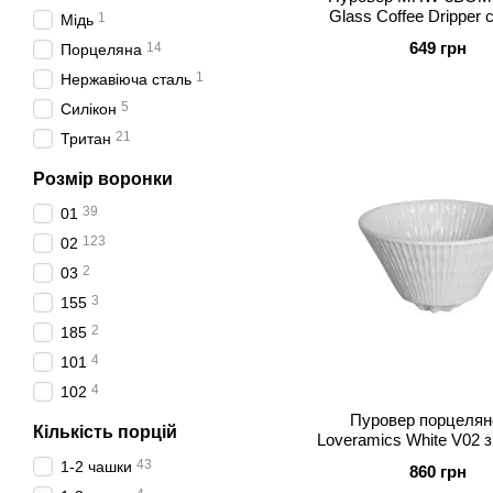
Glass Coffee Dripper 
1
Мідь
Білий 01
649 грн
14
Порцеляна
1
Нержавіюча сталь
5
Силікон
21
Тритан
Розмір воронки
39
01
123
02
2
03
3
155
2
185
4
101
4
102
Пуровер порцелян
Кількість порцій
Loveramics White V02 
дном (C099-81A
43
1-2 чашки
860 грн