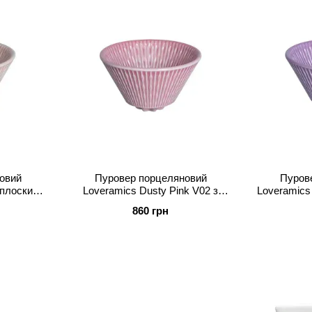
овий
Пуровер порцеляновий
Пуров
 плоским
Loveramics Dusty Pink V02 з
Loveramics
I)
плоским дном (C099-90ADP)
дном
860 грн