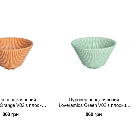
ер порцеляновий
Пуровер порцеляновий
 Orange V02 з плоским
Loveramics Green V02 з плоским
 (C099-87AOR)
дном (C099-88AGR)
860 грн
860 грн