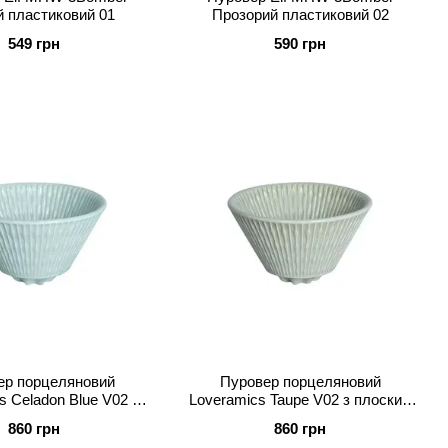
 пластиковий 01
Прозорий пластиковий 02
549 грн
590 грн
ер порцеляновий
Пуровер порцеляновий
s Celadon Blue V02 з
Loveramics Taupe V02 з плоским
дном (C099-83ACL)
дном (C099-84ATP)
860 грн
860 грн