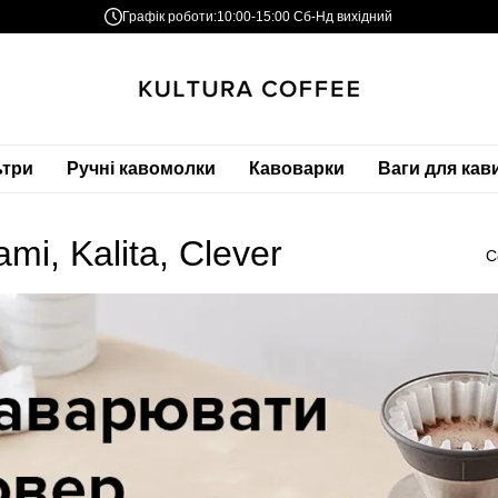
Графік роботи:
10:00-15:00 Сб-Нд вихідний
ьтри
Ручні кавомолки
Кавоварки
Ваги для кав
i, Kalita, Clever
С