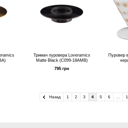
eramics
Тримач пуровера Loveramics
Пуровер в
BA)
Matte Black (C099-18AMB)
кер
795 грн
Назад
1
2
3
4
5
6
...
1