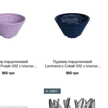
ер порцеляновий
Пуровер порцеляновий
 Purple V02 з плоским
Loveramics Cobalt V02 з плоским
 (C099-91APU)
дном (C099-92ACB)
860 грн
860 грн
ВІДЕО