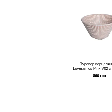
Пуровер порцелян
Loveramics Pink V02 з
дном (C099-89AP
860 грн