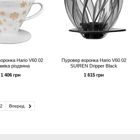
оронка Hario V60 02
Пуровер воронка Hario V60 02
аміка різдвяна
SUIREN Dripper Black
1 406 грн
1 615 грн
2
Вперед