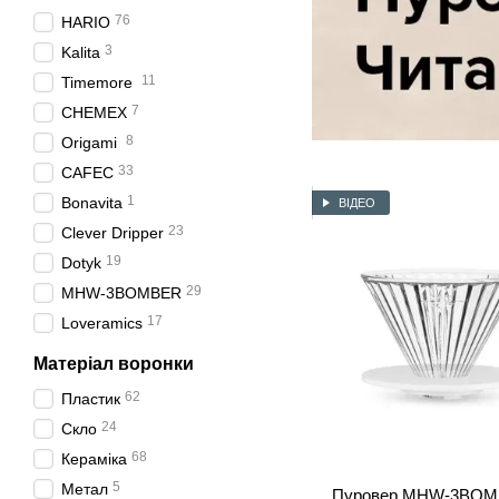
76
HARIO
3
Kalita
11
Timemore
7
CHEMEX
8
Origami
33
CAFEC
1
Bonavita
ВІДЕО
23
Clever Dripper
19
Dotyk
29
MHW-3BOMBER
17
Loveramics
Матеріал воронки
62
Пластик
24
Скло
68
Кераміка
5
Метал
Пуровер MHW-3BOMB