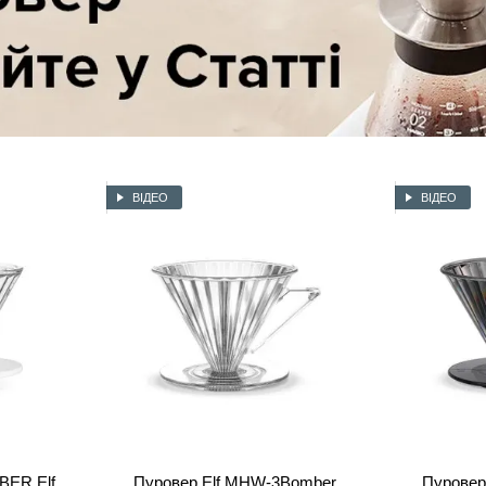
ВІДЕО
ВІДЕО
ER Elf
Пуровер Elf MHW-3Bomber
Пуровер