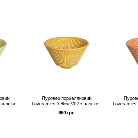
овий
Пуровер порцеляновий
Пуров
 плоским
Loveramics Yellow V02 з плоским
Loveramics
SA)
дном (C099-86AYE)
дном
860 грн