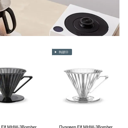
ВІДЕО
 Elf MHW-3Bomber
Пуровер Elf MHW-3Bomber