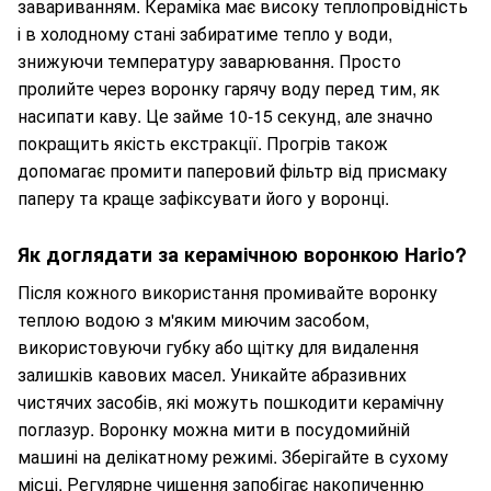
завариванням. Кераміка має високу теплопровідність
і в холодному стані забиратиме тепло у води,
знижуючи температуру заварювання. Просто
пролийте через воронку гарячу воду перед тим, як
насипати каву. Це займе 10-15 секунд, але значно
покращить якість екстракції. Прогрів також
допомагає промити паперовий фільтр від присмаку
паперу та краще зафіксувати його у воронці.
Як доглядати за керамічною воронкою Hario?
Після кожного використання промивайте воронку
теплою водою з м'яким миючим засобом,
використовуючи губку або щітку для видалення
залишків кавових масел. Уникайте абразивних
чистячих засобів, які можуть пошкодити керамічну
поглазур. Воронку можна мити в посудомийній
машині на делікатному режимі. Зберігайте в сухому
місці. Регулярне чищення запобігає накопиченню