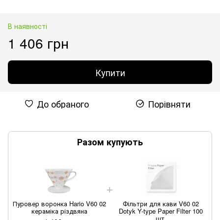
В наявності
1 406 грн
Купити
До обраного
Порівняти
Разом купують
Пуровер воронка Hario V60 02
Фільтри для кави V60 02
П
кераміка різдвяна
Dotyk Y-type Paper Filter 100
шт.