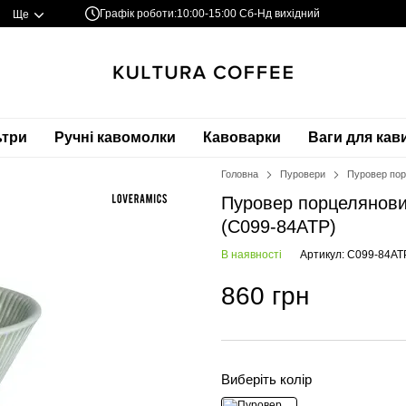
Графік роботи:
10:00-15:00 Сб-Нд вихідний
Ще
ьтри
Ручні кавомолки
Кавоварки
Ваги для кав
Головна
Пуровери
Пуровер пор
Пуровер порцелянови
(C099-84ATP)
В наявності
Артикул: C099-84AT
860 грн
Виберіть колір