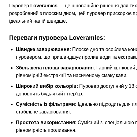
Пуровер
Loveramics
— це інноваційне рішення для тих,
розроблений з плоским дном, цей пуровер прискорює п
ідеальний напій швидше.
Переваги пуровера Loveramics:
Швидке заварювання:
Плоске дно та особлива конс
пуровером, що пришвидшує пролив води та екстракц
Збільшена площа заварювання:
Гарний квітковий
рівномірній екстракції та насиченому смаку кави.
Широкий вибір кольорів:
Пуровер доступний у 13 с
доповнить будь-який інтер'єр.
Сумісність із фільтрами:
Ідеально підходить для пл
стабільне заварювання.
Простота використання:
Сумісний зі спеціальною 
рівномірність проливання.