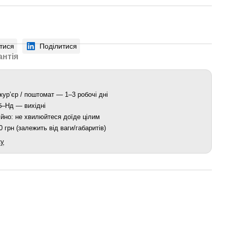
тися
Поділитися
антія
кур’єр / поштомат — 1–3 робочі дні
Сб–Нд — вихідні
йно: не хвилюйтеся доїде цілим
 грн (залежить від ваги/габаритів)
ку