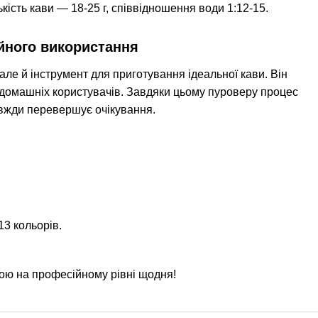
ість кави — 18-25 г, співвідношення води 1:12-15.
йного використання
ле й інструмент для приготування ідеальної кави. Він
я домашніх користувачів. Завдяки цьому пуроверу процес
авжди перевершує очікування.
13 кольорів.
ою на професійному рівні щодня!