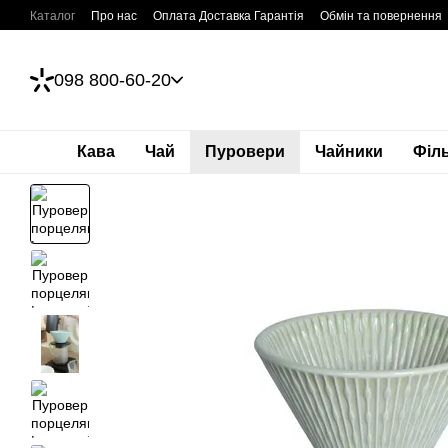
Перейти до основного контенту
Каталог
Про нас
Оплата Доставка Гарантія
Обмін та повернення
098 800-60-20
Кава
Чай
Пуровери
Чайники
Філ