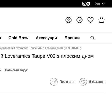
Укр
и
Cold Brew
Аксесуари
Бренди
целяновий Loveramics Taupe V02 з плоским дном (C099-84ATP)
й Loveramics Taupe V02 з плоским дном
P
Написати відгук
Порівняти
В бажання