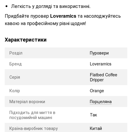
Легкість у догляді та використанні.
Придбайте пуровер
Loveramics
та насолоджуйтесь
кавою на професійному рівні щодня!
Характеристики
Розділ
Пуровери
Бренд
Loveramics
Flatbed Coffee
Серія
Dripper
Колір
Orange
Матеріал воронки
Порцеляна
Підходить для миття в
Так
посудомийній машині
Країна-виробник товару
Китай