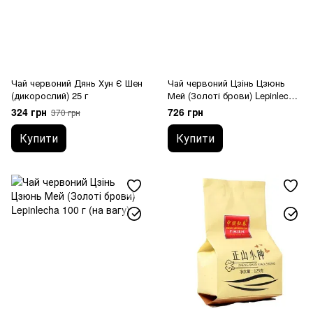
Чай червоний Дянь Хун Є Шен
Чай червоний Цзінь Цзюнь
(дикорослий) 25 г
Мей (Золоті брови) Lepinlecha
125 г
324 грн
726 грн
370 грн
Купити
Купити