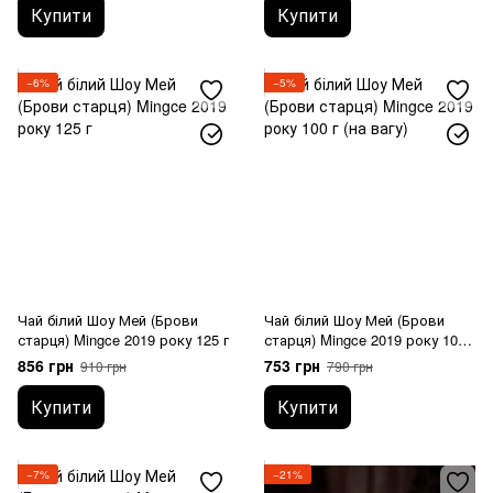
Купити
Купити
−6%
−5%
Чай білий Шоу Мей (Брови
Чай білий Шоу Мей (Брови
старця) Mingce 2019 року 125 г
старця) Mingce 2019 року 100 г
(на вагу)
856 грн
753 грн
910 грн
790 грн
Купити
Купити
−7%
−21%