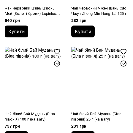
Чай червоний Цзінь Цзюнь
Чай червоний Чжен Шань Сяо
Мей (Золоті брови) Lepinlecha
Чжун Zhong Min Hong Tai 125 г
100 г (на вагу)
640 грн
282 грн
Купити
Купити
Чай білий Бай Мудань (Біла
Чай білий Бай Мудань (Біла
півонія) 100 г (на вагу)
півонія) 25 г (на вагу)
737 грн
231 грн