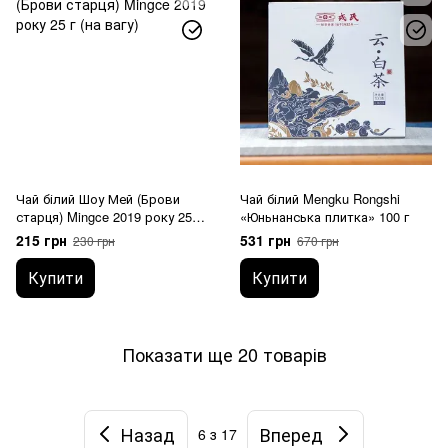
Чай білий Шоу Мей (Брови
Чай білий Mengku Rongshi
старця) Mingce 2019 року 25 г
«Юньнанська плитка» 100 г
(на вагу)
215 грн
531 грн
230 грн
670 грн
Купити
Купити
Показати ще 20 товарів
Назад
Вперед
6
з 17