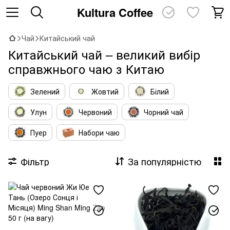
Kultura Coffee
Чай
Китайський чай
Китайський чай – великий вибір
справжнього чаю з Китаю
Зелений
Жовтий
Білий
Улун
Червоний
Чорний чай
Пуер
Набори чаю
Фільтр
За популярністю