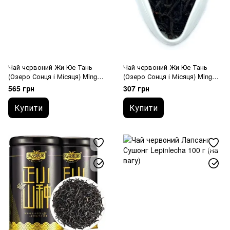
Чай червоний Жи Юе Тань
Чай червоний Жи Юе Тань
(Озеро Сонця і Місяця) Ming
(Озеро Сонця і Місяця) Ming
Shan Ming Zao 50 г (на вагу)
Shan Ming Zao 25 г (на вагу)
565 грн
307 грн
Купити
Купити