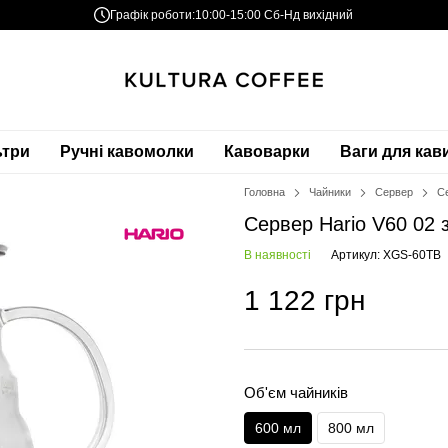
Графік роботи:
10:00-15:00 Сб-Нд вихідний
ьтри
Ручні кавомолки
Кавоварки
Ваги для кав
Головна
Чайники
Сервер
С
Сервер Hario V60 02
В наявності
Артикул: XGS-60TB
1 122 грн
Об'єм чайників
600 мл
800 мл