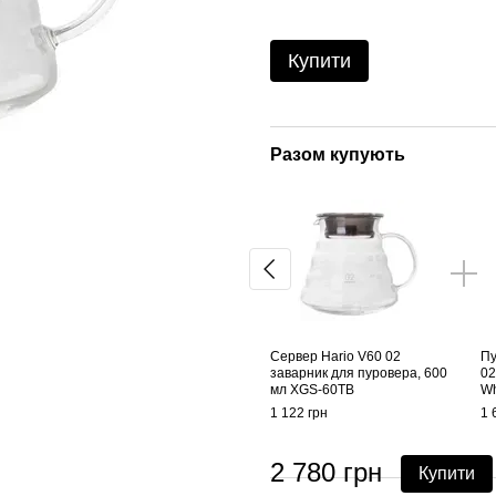
Купити
Разом купують
Сервер Hario V60 02
Пу
заварник для пуровера, 600
02
мл XGS-60TB
Wh
1 122 грн
1 
2 780 грн
Купити