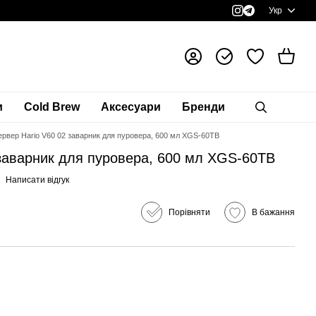
Укр
и
Cold Brew
Аксесуари
Бренди
ервер Hario V60 02 заварник для пуровера, 600 мл XGS-60TB
 заварник для пуровера, 600 мл XGS-60TB
Написати відгук
Порівняти
В бажання