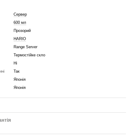
Сервер
600 мл
Прозорий
HARIO
Range Server
Термостійке скло
Ні
ині
Так
Японія
Японія
антія