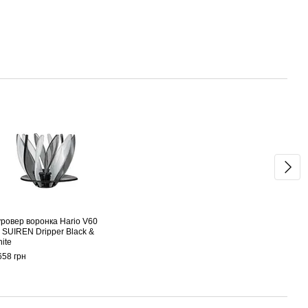
Раз
ровер воронка Hario V60
Серв
 SUIREN Dripper Black &
зава
ite
мл X
658 грн
1 122
2 