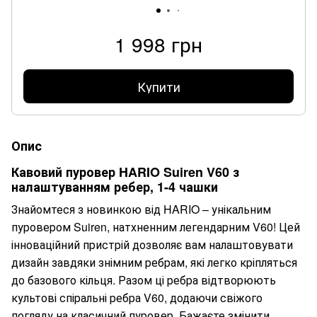
1 998 грн
Купити
Опис
Кавовий пуровер HARIO Suiren V60 з
налаштуванням ребер, 1-4 чашки
Знайомтеся з новинкою від HARIO – унікальним
пуровером Suiren, натхненним легендарним V60! Цей
інноваційний пристрій дозволяє вам налаштовувати
дизайн завдяки знімним ребрам, які легко кріпляться
до базового кільця. Разом ці ребра відтворюють
культові спіральні ребра V60, додаючи свіжого
погляду на класичний пуровер. Бажаєте змінити