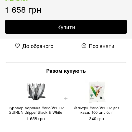
1 658 грн
Купити
До обраного
Порівняти
Разом купують
Пуровер воронка Hario V60 02
Фільтри Hario V60 02 для
П
SUIREN Dripper Black & White
кави, 100 шт, білі
1 658 грн
340 грн