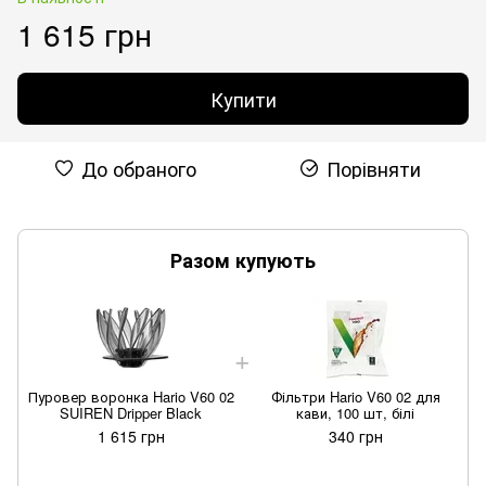
1 615 грн
Купити
До обраного
Порівняти
Разом купують
Пуровер воронка Hario V60 02
Фільтри Hario V60 02 для
П
SUIREN Dripper Black
кави, 100 шт, білі
1 615 грн
340 грн