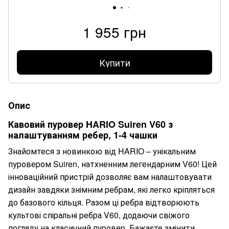
1 955 грн
Купити
Опис
Кавовий пуровер HARIO Suiren V60 з
налаштуванням ребер, 1-4 чашки
Знайомтеся з новинкою від HARIO – унікальним
пуровером Suiren, натхненним легендарним V60! Цей
інноваційний пристрій дозволяє вам налаштовувати
дизайн завдяки знімним ребрам, які легко кріпляться
до базового кільця. Разом ці ребра відтворюють
культові спіральні ребра V60, додаючи свіжого
погляду на класичний пуровер. Бажаєте змінити