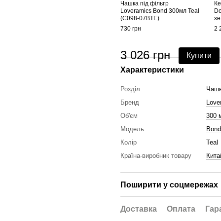
Чашка під фільтр
Ке
Loveramics Bond 300мл Teal
Do
(C098-07BTE)
зе
730 грн
2 
3 026 грн
Купити
Характеристики
Розділ
Чаш
Бренд
Love
Об'єм
300 
Модель
Bond
Колір
Teal
Країна-виробник товару
Кита
Поширити у соцмережах
Доставка
Оплата
Гар