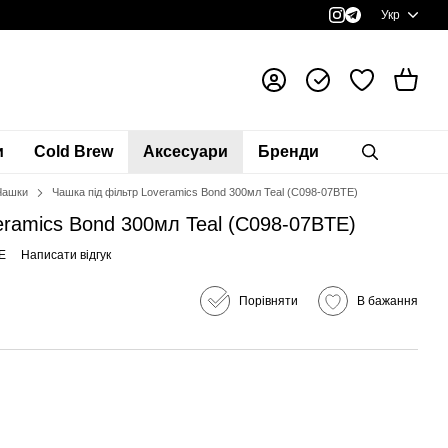
Укр
и
Cold Brew
Аксесуари
Бренди
Чашки
Чашка під фільтр Loveramics Bond 300мл Teal (C098-07BTE)
eramics Bond 300мл Teal (C098-07BTE)
E
Написати відгук
Порівняти
В бажання