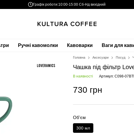
Графік роботи:
10:00-15:00 Сб-Нд вихідний
ьтри
Ручні кавомолки
Кавоварки
Ваги для кав
Головна
Аксесуари
Посуд
Чашка під фільтр Lov
В наявності
Артикул: C098-07BT
730 грн
Об'єм
300 мл