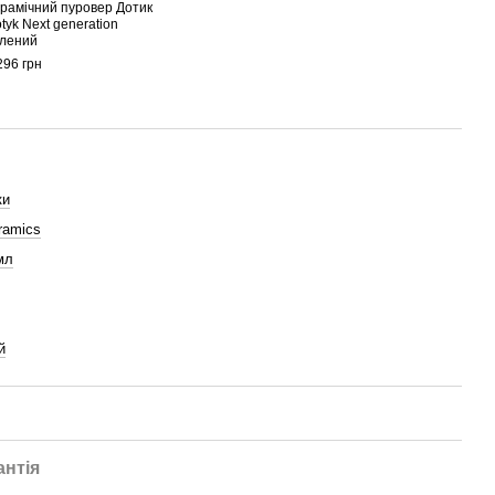
рамічний пуровер Дотик
Чашк
tyk Next generation
Love
лений
(C09
296 грн
730 г
2 
ки
ramics
мл
й
антія