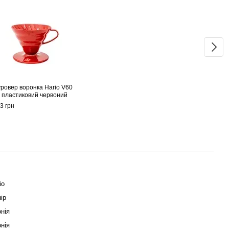
ровер воронка Hario V60
Фільт
 пластиковий червоний
кави,
3 грн
260 г
1 
io
ір
нія
нія