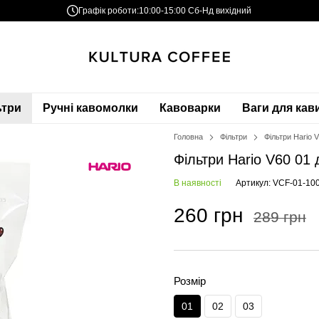
Графік роботи:
10:00-15:00 Сб-Нд вихідний
ьтри
Ручні кавомолки
Кавоварки
Ваги для кав
Головна
Фільтри
Фільтри Hario V
Фільтри Hario V60 01 д
В наявності
Артикул: VCF-01-1
260 грн
289 грн
Розмір
01
02
03