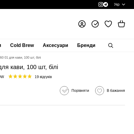
Укр
и
Cold Brew
Аксесуари
Бренди
60 01 для кави, 100 шт, білі
ля кави, 100 шт, білі
00W
19 відгуків
Порівняти
В бажання