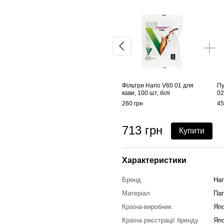
Фільтри Hario V60 01 для
Пу
кави, 100 шт, білі
02
260 грн
45
713 грн
Купити
Характеристики
Бренд
Har
Матеріал
Пап
Країна-виробник
Япо
Країна реєстрації бренду
Япо