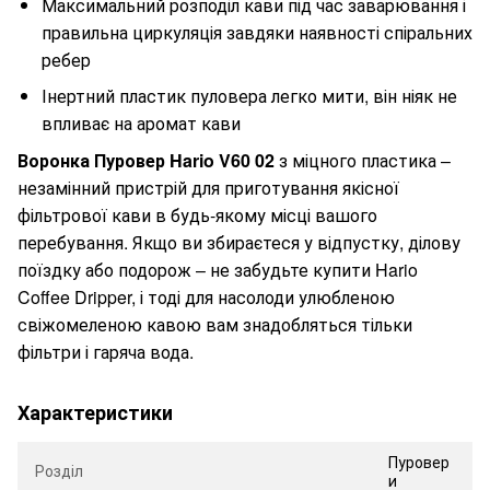
Максимальний розподіл кави під час заварювання і
правильна циркуляція завдяки наявності спіральних
ребер
Інертний пластик пуловера легко мити, він ніяк не
впливає на аромат кави
Воронка Пуровер Hario V60 02
з міцного пластика –
незамінний пристрій для приготування якісної
фільтрової кави в будь-якому місці вашого
перебування. Якщо ви збираєтеся у відпустку, ділову
поїздку або подорож – не забудьте купити Hario
Coffee Dripper, і тоді для насолоди улюбленою
свіжомеленою кавою вам знадобляться тільки
фільтри і гаряча вода.
Характеристики
Пуровер
Розділ
и