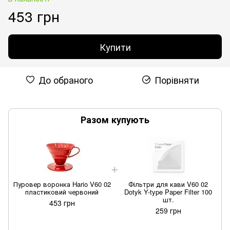
453 грн
Купити
До обраного
Порівняти
Разом купують
Пуровер воронка Hario V60 02
Фільтри для кави V60 02
П
пластиковий червоний
Dotyk Y-type Paper Filter 100
шт.
453 грн
259 грн