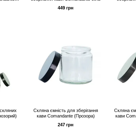
449 грн
 скляних
Скляна ємність для зберігання
Скляна єм
розорий)
кави Comandante (Прозора)
кави Coma
247 грн