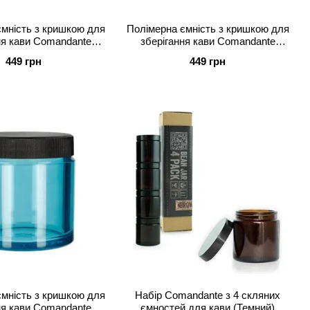
мність з кришкою для
Полімерна ємність з кришкою для
ня кави Comandante
зберігання кави Comandante
коричнева
зелена
449 грн
449 грн
мність з кришкою для
Набір Comandante з 4 скляних
ня кави Comandante
ємностей для кави (Темний)