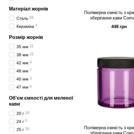
Матеріал жорнів
Полімерна ємність з кр
зберігання кави Com
69
Сталь
помаранчева
7
Кераміка
449 грн
Розмір жорнів
11
35 мм
22
38 мм
4
42 мм
7
48 мм
3
40 мм
4
47 мм
Об'єм ємності для меленої
кави
10
20 г
5
24 г
Полімерна ємність з кр
20
25 г
зберігання кави Com