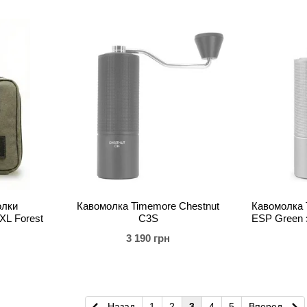
олки
Кавомолка Timemore Chestnut
Кавомолка 
XL Forest
C3S
ESP Green 
3 190 грн
Назад
1
2
3
4
5
Вперед