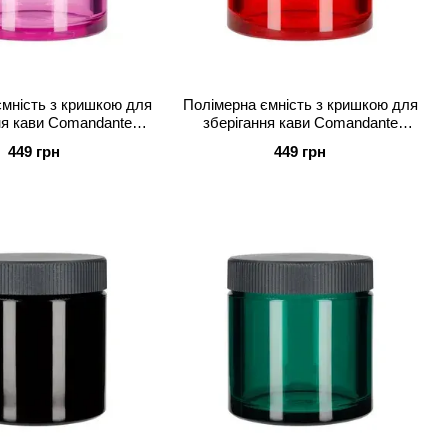
мність з кришкою для
Полімерна ємність з кришкою для
ня кави Comandante
зберігання кави Comandante
рожева
червона
449 грн
449 грн