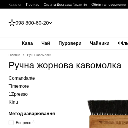
Перейти до основного контенту
Каталог
Про нас
Оплата Доставка Гарантія
Обмін та повернення
098 800-60-20
Кава
Чай
Пуровери
Чайники
Філ
Головна
Ручні кавомолки
Ручна жорнова кавомолка
Comandante
Timemore
1Zpresso
Kinu
Метод заварювання
8
Еспресо