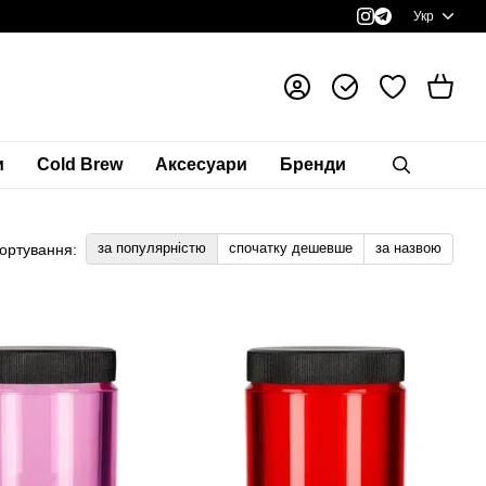
Укр
и
Cold Brew
Аксесуари
Бренди
за популярністю
спочатку дешевше
за назвою
ортування: