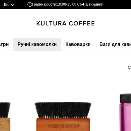
Графік роботи:
10:00-15:00 Сб-Нд вихідний
Ще
ьтри
Ручні кавомолки
Кавоварки
Ваги для кав
С