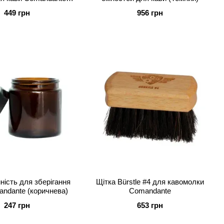
бірюзова
449 грн
956 грн
ність для зберігання
Щітка Bürstle #4 для кавомолки
ndante (коричнева)
Comandante
247 грн
653 грн