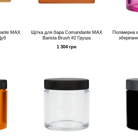
dante MAX
Щітка для бара Comandante MAX
Полімерна є
Дуб
Barista Brush #2 Груша
зберіган
1 304 грн