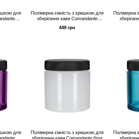
ишкою для
Полімерна ємність з кришкою для
Полімерна є
andante
зберігання кави Comandante
зберіган
прозора
449 грн
ишкою для
Полімерна ємність з кришкою для
Полімерна є
andante
зберігання кави Comandante біла
зберіган