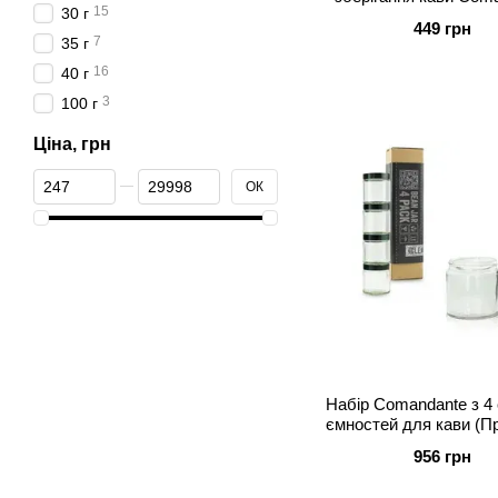
15
30 г
фіолетова
449 грн
7
35 г
16
40 г
3
100 г
Ціна, грн
Від Ціна, грн
До Ціна, грн
ОК
Набір Comandante з 4
ємностей для кави (П
956 грн