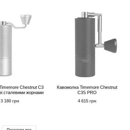
Timemore Chestnut C3
Кавомолка Timemore Chestnut
зі сталевими жорнами
C3S PRO
3 180 грн
4 615 грн
Показати все