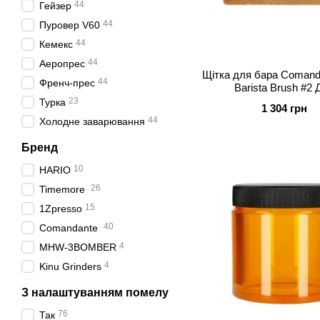
44
Гейзер
44
Пуровер V60
44
Кемекс
44
Аеропрес
Щітка для бара Coman
44
Френч-прес
Barista Brush #2 
23
Турка
1 304 грн
44
Холодне заварювання
Бренд
10
HARIO
26
Timemore
15
1Zpresso
40
Comandante
4
MHW-3BOMBER
4
Kinu Grinders
З налаштуванням помелу
76
Так