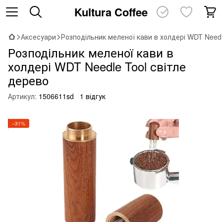
Kultura Coffee
Аксесуари
Розподільник меленої кави в холдері WDT Needl
Розподільник меленої кави в
холдері WDT Needle Tool світле
дерево
Артикул:
1506611sd
1 відгук
−31%