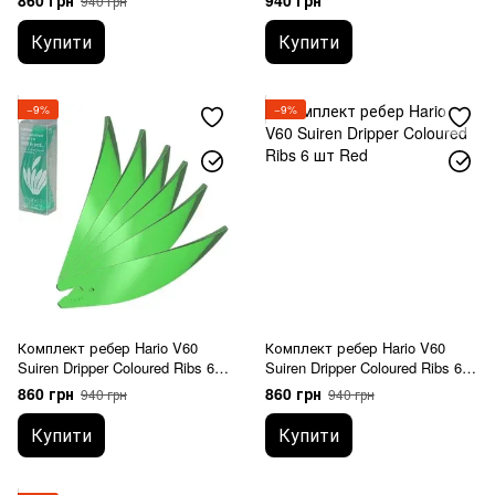
860 грн
940 грн
940 грн
Купити
Купити
−9%
−9%
Комплект ребер Hario V60
Комплект ребер Hario V60
Suiren Dripper Coloured Ribs 6
Suiren Dripper Coloured Ribs 6
шт Green
шт Red
860 грн
860 грн
940 грн
940 грн
Купити
Купити