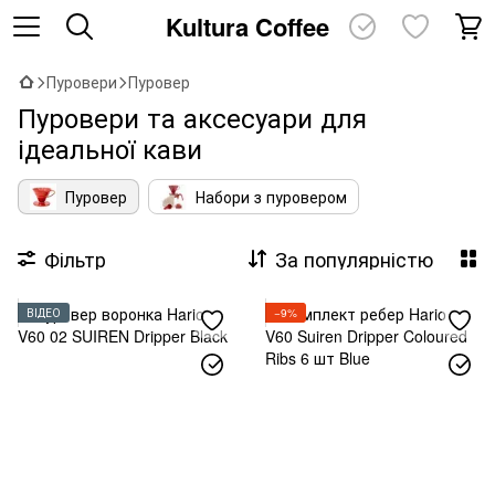
Kultura Coffee
Пуровери
Пуровер
Пуровери та аксесуари для
ідеальної кави
Пуровер
Набори з пуровером
Фільтр
За популярністю
ВІДЕО
−9%