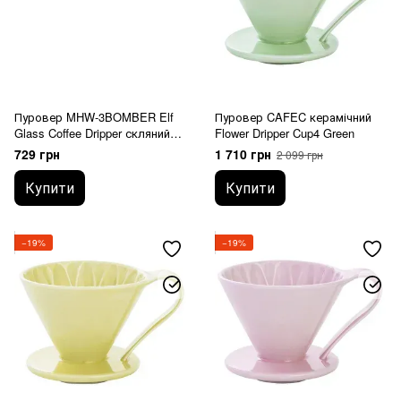
Пуровер MHW-3BOMBER Elf
Пуровер CAFEC керамічний
Glass Coffee Dripper скляний
Flower Dripper Cup4 Green
Multicolor 01
729 грн
1 710 грн
2 099 грн
Купити
Купити
−19%
−19%