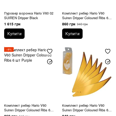
Пуровер воронка Hario V60 02
Комплект ребер Hario V60
SUIREN Dripper Black
Suiren Dripper Coloured Ribs 6
шт Blue
1 615 грн
860 грн
940 грн
Купити
Купити
−9%
Комплект ребер Hario V60
Комплект ребер Hario V60
Suiren Dripper Coloured Ribs 6
Suiren Dripper Coloured Ribs 6
шт Purple
шт Yellow