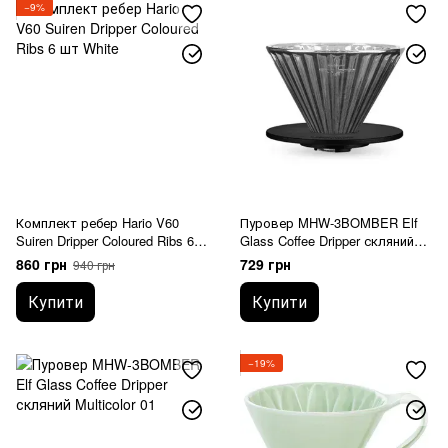
−9%
Комплект ребер Hario V60
Пуровер MHW-3BOMBER Elf
Suiren Dripper Coloured Ribs 6
Glass Coffee Dripper скляний
шт White
Grey 01
860 грн
729 грн
940 грн
Купити
Купити
−19%