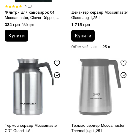
2
Фільтри для кавоварок 04
Декантер сервер Moccamaster
Moccamaster, Clever Dripper,
Glass Jug 1,25 L
Wilfa білі 100 шт
334 грн
1 715 грн
360 грн
Купити
Купити
Об'єм чайників
1.25 л
Термос сервер Moccamaster
Термос сервер Moccamaster
CDT Grand 1.8 L
Thermal jug 1,25 L