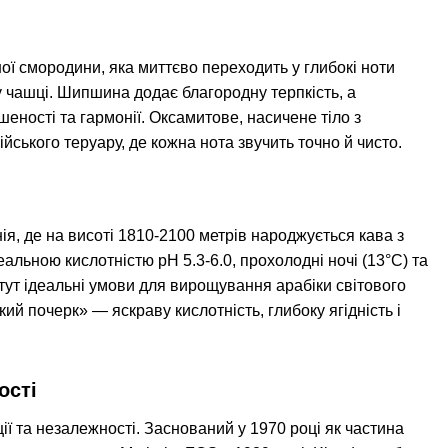
ї смородини, яка миттєво переходить у глибокі ноти
у чашці. Шипшина додає благородну терпкість, а
еності та гармонії. Оксамитове, насичене тіло з
ського теруару, де кожна нота звучить точно й чисто.
ія, де на висоті 1810-2100 метрів народжується кава з
еальною кислотністю pH 5.3-6.0, прохолодні ночі (13°C) та
 тут ідеальні умови для вирощування арабіки світового
ий почерк» — яскраву кислотність, глибоку ягідність і
ості
ції та незалежності. Заснований у 1970 році як частина