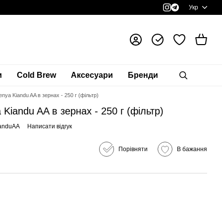
Укр
и
Cold Brew
Аксесуари
Бренди
nya Kiandu AA в зернах - 250 г (фільтр)
Kiandu AA в зернах - 250 г (фільтр)
ianduAA
Написати відгук
Порівняти
В бажання