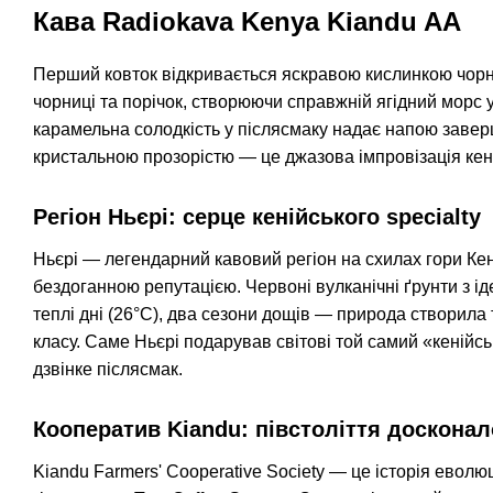
Кава Radiokava Kenya Kiandu AA
Перший ковток відкривається яскравою кислинкою чорно
чорниці та порічок, створюючи справжній ягідний морс 
карамельна солодкість у післясмаку надає напою заверш
кристальною прозорістю — це джазова імпровізація кеній
Регіон Ньєрі: серце кенійського specialty
Ньєрі — легендарний кавовий регіон на схилах гори Кен
бездоганною репутацією. Червоні вулканічні ґрунти з ід
теплі дні (26°C), два сезони дощів — природа створила
класу. Саме Ньєрі подарував світові той самий «кенійськ
дзвінке післясмак.
Кооператив Kiandu: півстоліття досконал
Kiandu Farmers' Cooperative Society — це історія еволю