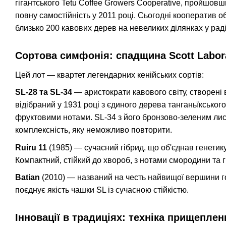
гігантського Tetu Coffee Growers Cooperative, пройшовш
повну самостійність у 2011 році. Сьогодні кооператив 
близько 200 кавових дерев на невеликих ділянках у радіу
Сортова симфонія: спадщина Scott Labora
Цей лот — квартет легендарних кенійських сортів:
SL-28 та SL-34
— аристократи кавового світу, створені в 
відібраний у 1931 році з єдиного дерева танганьїксько
фруктовими нотами. SL-34 з його бронзово-зеленим лис
комплексність, яку неможливо повторити.
Ruiru 11
(1985) — сучасний гібрид, що об'єднав генетик
Компактний, стійкий до хвороб, з нотами смородини та
Batian
(2010) — названий на честь найвищої вершини гор
поєднує якість чашки SL із сучасною стійкістю.
Інновації в традиціях: техніка прищеплен