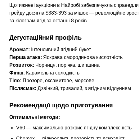
Щотижневі аукціони в Найробі забезпечують справедлив
грейду досягла $383-393 за мішок — революційне зрост
за кілограм ягід за останні 8 років.
Дегустаційний профіль
Аромат:
Інтенсивний ягідний букет
Перша атака:
Яскрава смородинова кислотність
Розвиток:
Чорниця, порічка, шипшина
Фініш:
Карамельна солодкість
Тіло:
Прозоре, оксамитове, морсове
Післясмак:
Дзвінкий, тривалий, з ягідним відлунням
Рекомендації щодо приготування
Оптимальні методи:
V60 — максимально розкриє ягідну комплексність
Chemex — підкреслить прозорість та яскравість