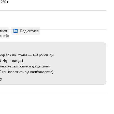
250 г.
тися
Поділитися
антія
кур’єр / поштомат — 1–3 робочі дні
Сб–Нд — вихідні
йно: не хвилюйтеся доїде цілим
 грн (залежить від ваги/габаритів)
ку