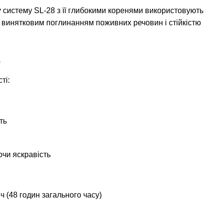
 систему SL-28 з її глибокими коренями використовують
з винятковим поглинанням поживних речовин і стійкістю
ю
ті:
ть
чи яскравість
 (48 годин загального часу)