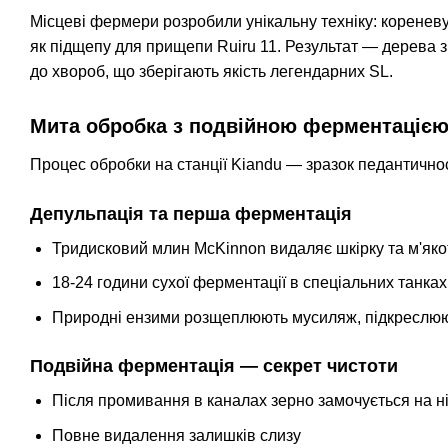
Місцеві фермери розробили унікальну техніку: кореневу
як підщепу для прищепи Ruiru 11. Результат — дерева 
до хвороб, що зберігають якість легендарних SL.
Мита обробка з подвійною ферментаціє
Процес обробки на станції Kiandu — зразок педантичнос
Депульпація та перша ферментація
Тридисковий млин McKinnon видаляє шкірку та м'яко
18-24 години сухої ферментації в спеціальних танках
Природні ензими розщеплюють мусиляж, підкреслюю
Подвійна ферментація — секрет чистоти
Після промивання в каналах зерно замочується на ніч
Повне видалення залишків слизу