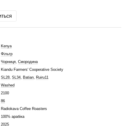
иться
Kenya
Фільтр
Чорниця
,
Смородина
Kiandu Farmers' Cooperative Society
SL28
,
SL34
,
Batian
,
Ruiru11
Washed
2100
86
Radiokava Coffee Roasters
100% арабіка
2025