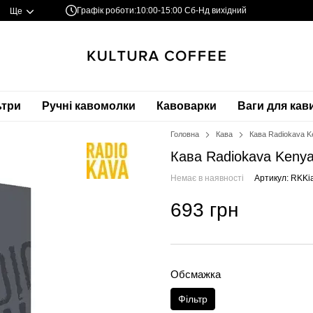
Графік роботи:
10:00-15:00 Сб-Нд вихідний
Ще
ьтри
Ручні кавомолки
Кавоварки
Ваги для кав
Головна
Кава
Кава Radiokava Ke
Кава Radiokava Kenya 
Немає в наявності
Артикул: RKK
693 грн
Обсмажка
Фільтр