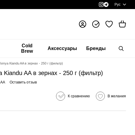
Рус
я
Cold
Аксессуары
Бренды
Brew
enya Kiandu AA в зернах - 250 г (фильтр)
 Kiandu AA в зернах - 250 г (фильтр)
uAA
Оставить отзыв
К сравнению
В желания