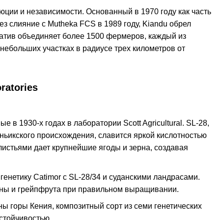
люции и независимости. Основанный в 1970 году как часть
рез слияние с Mutheka FCS в 1989 году, Kiandu обрел
ратив объединяет более 1500 фермеров, каждый из
ебольших участках в радиусе трех километров от
ratories
в 1930-х годах в лаборатории Scott Agricultural. SL-28,
аньикского происхождения, славится яркой кислотностью
листьями дает крупнейшие ягоды и зерна, создавая
енетику Catimor с SL-28/34 и суданскими ландрасами.
ины и грейпфрута при правильном выращивании.
ы горы Кения, композитный сорт из семи генетических
стойчивостью.