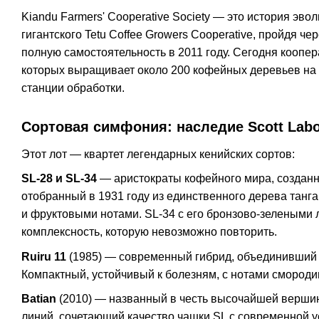
Kiandu Farmers' Cooperative Society — это история эво
гигантского Tetu Coffee Growers Cooperative, пройдя че
полную самостоятельность в 2011 году. Сегодня коопе
которых выращивает около 200 кофейных деревьев на н
станции обработки.
Сортовая симфония: наследие Scott Labo
Этот лот — квартет легендарных кенийских сортов:
SL-28 и SL-34
— аристократы кофейного мира, созданные 
отобранный в 1931 году из единственного дерева танг
и фруктовыми нотами. SL-34 с его бронзово-зелеными 
комплексность, которую невозможно повторить.
Ruiru 11
(1985) — современный гибрид, объединивший г
Компактный, устойчивый к болезням, с нотами смород
Batian
(2010) — названный в честь высочайшей вершин
линий, сочетающий качество чашки SL с современной у