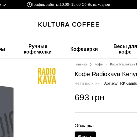
График работы:
10:00–15:00 Сб-Вс выходной
е
Ручные
Весы дл
ры
Кофеварки
кофемолки
кофе
Главная
Кофе
Кофе Radiokava K
Кофе Radiokava Kenya
Нет в наличии
Артикул: RKKiand
693 грн
Обжарка
Фильтр