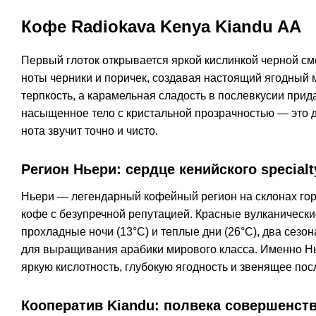
Кофе Radiokava Kenya Kiandu AA
Первый глоток открывается яркой кислинкой черной см
ноты черники и поричек, создавая настоящий ягодный
терпкость, а карамельная сладость в послевкусии прид
насыщенное тело с кристальной прозрачностью — это д
нота звучит точно и чисто.
Регион Ньери: сердце кенийского specialt
Ньери — легендарный кофейный регион на склонах гор
кофе с безупречной репутацией. Красные вулканические
прохладные ночи (13°C) и теплые дни (26°C), два сез
для выращивания арабики мирового класса. Именно Нь
яркую кислотность, глубокую ягодность и звенящее пос
Кооператив Kiandu: полвека совершенст