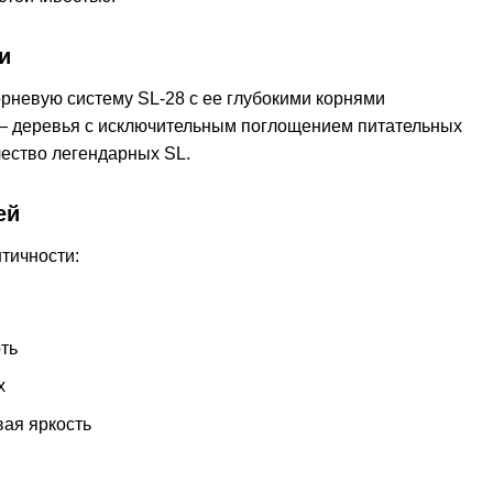
и
рневую систему SL-28 с ее глубокими корнями
т — деревья с исключительным поглощением питательных
чество легендарных SL.
ей
тичности:
ть
х
ая яркость