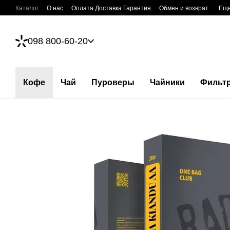
Перейти к основному контенту
Каталог
О нас
Оплата Доставка Гарантия
Обмен и возврат
Ещ
098 800-60-20
Кофе
Чай
Пуроверы
Чайники
Фильт