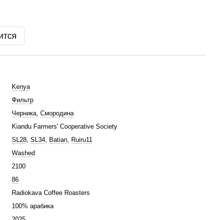
ится
Kenya
Фильтр
Черника
,
Смородина
Kiandu Farmers' Cooperative Society
SL28
,
SL34
,
Batian
,
Ruiru11
Washed
2100
86
Radiokava Coffee Roasters
100% арабика
2025