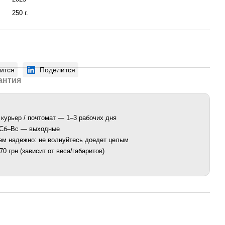
250 г.
ится
Поделится
антия
 курьер / почтомат — 1–3 рабочих дня
. Сб–Вс — выходные
ем надежно: не волнуйтесь доедет целым
0 грн (зависит от веса/габаритов)