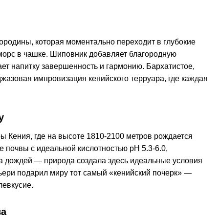
ородины, которая моментально переходит в глубокие
 морс в чашке. Шиповник добавляет благородную
ает напитку завершенность и гармонию. Бархатистое,
жазовая импровизация кенийского терруара, где каждая
y
ы Кения, где на высоте 1810-2100 метров рождается
 почвы с идеальной кислотностью pH 5.3-6.0,
она дождей — природа создала здесь идеальные условия
ери подарил миру тот самый «кенийский почерк» —
левкусие.
ва