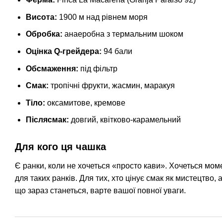
Висота:
1900 м над рівнем моря
Обробка:
анаеробна з термальним шоком
Оцінка Q-грейдера:
94 бали
Обсмаження:
під фільтр
Смак:
тропічні фрукти, жасмин, маракуя
Тіло:
оксамитове, кремове
Післясмак:
довгий, квітково-карамельний
Для кого ця чашка
Є ранки, коли не хочеться «просто кави». Хочеться мом
для таких ранків. Для тих, хто цінує смак як мистецтво, 
що зараз станеться, варте вашої повної уваги.