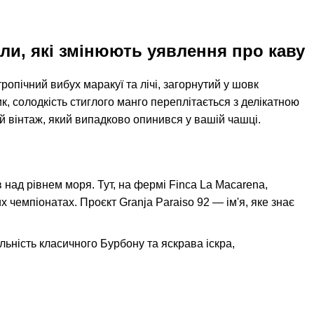
али, які змінюють уявлення про каву
ропічний вибух маракуї та лічі, загорнутий у шовк
, солодкість стиглого манго переплітається з делікатною
ий вінтаж, який випадково опинився у вашій чашці.
 над рівнем моря. Тут, на фермі Finca La Macarena,
 чемпіонатах. Проєкт Granja Paraiso 92 — ім'я, яке знає
ільність класичного Бурбону та яскрава іскра,