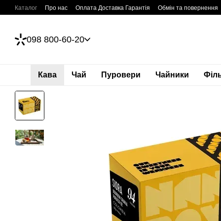
Перейти до основного контенту
Каталог
Про нас
Оплата Доставка Гарантія
Обмін та повернення
098 800-60-20
Кава
Чай
Пуровери
Чайники
Філ