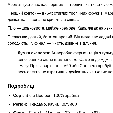
Аромат зустрічає вас першим — тропічні квіти, стигле 
Перший ковток — вибух стиглих тропічних фруктів: марак
делікатна — вона не кричить, а співає.
Тіло — шовковисте, майже кремове. Кава лягає на язик,
Післясмак довгий, багатошаровий. Він веде вас дедалі г
солодкість, і у фіналі — чисте, дзвінке відлуння.
Думка експерта:
Анаеробна ферментація з культур
виноградний сік на шампанське. Саме ці дріжджі ві
смаку. При заварюванні V60 або Chemex спробуйте
весь спектр, не втративши делікатних квіткових нот
Подробиці
Сорт:
Sidra Bourbon, 100% арабіка
Регіон:
П'єндамо, Каука, Колумбія
Ферма:
Finca La Macarena (Granja Paraiso 92)