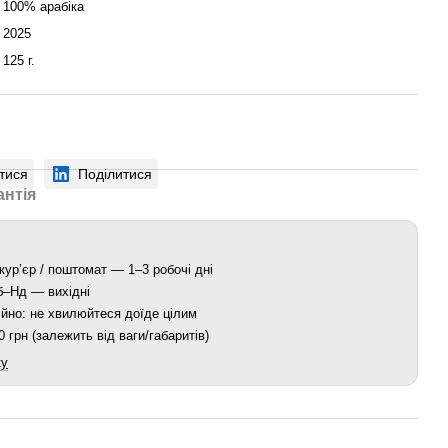
100% арабіка
2025
125 г.
тися
Поділитися
антія
кур’єр / поштомат — 1–3 робочі дні
Сб–Нд — вихідні
йно: не хвилюйтеся доїде цілим
 грн (залежить від ваги/габаритів)
ку