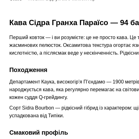
Кава Сідра Гранха Параїсо — 94 б
Перший ковток — і ви розумієте: це не просто кава. Це т
жасминових пелюсток. Оксамитова текстура огортає язик
кислотністю, а післясмак веде у нескінченність. Рідкісн
Походження
Департамент Каука, високогір'я П'єндамо — 1900 метрів
народжується кава, яка регулярно перемагає на світових
кожен суддя Q-грейдингу.
Сорт Sidra Bourbon — рідкісний гібрид із характером: щ
успадкована від Типіки.
Смаковий профіль