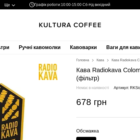
Графік роботи:
10:00-15:00 Сб-Нд вихідний
Ще
ьтри
Ручні кавомолки
Кавоварки
Ваги для кав
Головна
Кава
Кава Radiokava Co
Кава Radiokava Colomb
(фільтр)
Немає в наявності
Артикул: RKSi
678 грн
Обсмажка