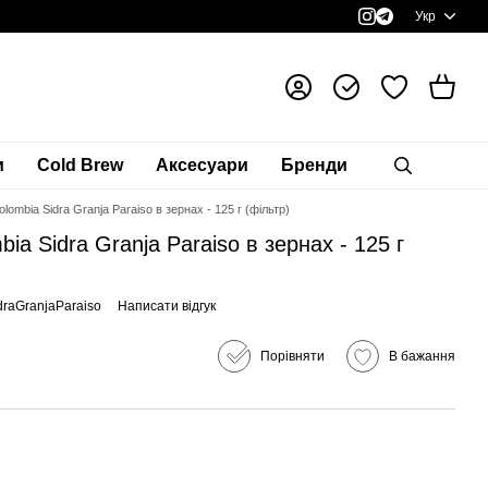
Укр
и
Cold Brew
Аксесуари
Бренди
lombia Sidra Granja Paraiso в зернах - 125 г (фільтр)
ia Sidra Granja Paraiso в зернах - 125 г
draGranjaParaiso
Написати відгук
Порівняти
В бажання