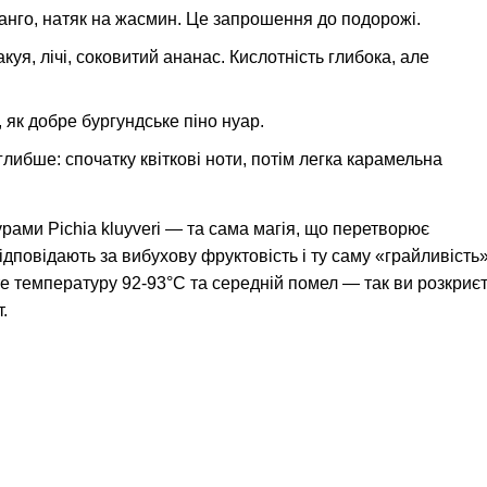
манго, натяк на жасмин. Це запрошення до подорожі.
уя, лічі, соковитий ананас. Кислотність глибока, але
 як добре бургундське піно нуар.
либше: спочатку квіткові ноти, потім легка карамельна
ами Pichia kluyveri — та сама магія, що перетворює
дповідають за вибухову фруктовість і ту саму «грайливість»
 температуру 92-93°C та середній помел — так ви розкриє
.