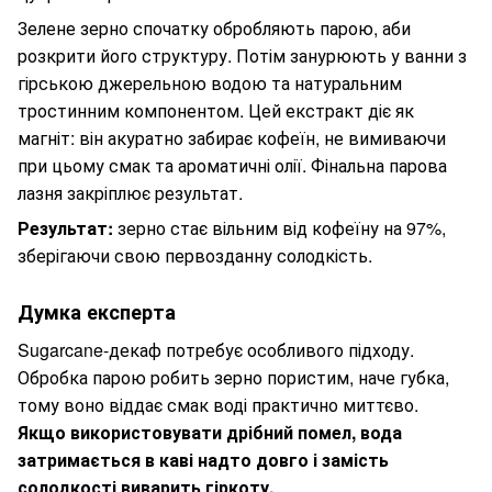
Зелене зерно спочатку обробляють парою, аби
розкрити його структуру. Потім занурюють у ванни з
гірською джерельною водою та натуральним
тростинним компонентом. Цей екстракт діє як
магніт: він акуратно забирає кофеїн, не вимиваючи
при цьому смак та ароматичні олії. Фінальна парова
лазня закріплює результат.
Результат:
зерно стає вільним від кофеїну на 97%,
зберігаючи свою первозданну солодкість.
Думка експерта
Sugarcane-декаф потребує особливого підходу.
Обробка парою робить зерно пористим, наче губка,
тому воно віддає смак воді практично миттєво.
Якщо використовувати дрібний помел, вода
затримається в каві надто довго і замість
солодкості виварить гіркоту.