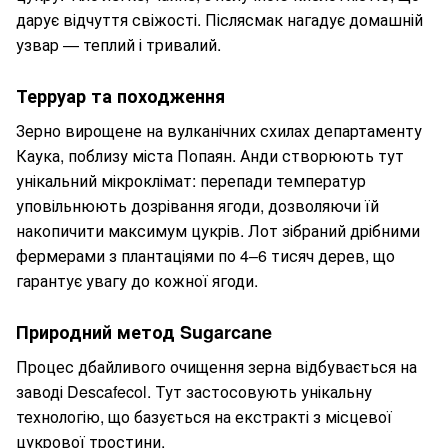
дарує відчуття свіжості. Післясмак нагадує домашній
узвар — теплий і тривалий.
Терруар та походження
Зерно вирощене на вулканічних схилах департаменту
Каука, поблизу міста Попаян. Анди створюють тут
унікальний мікроклімат: перепади температур
уповільнюють дозрівання ягоди, дозволяючи їй
накопичити максимум цукрів. Лот зібраний дрібними
фермерами з плантаціями по 4–6 тисяч дерев, що
гарантує увагу до кожної ягоди.
Природний метод Sugarcane
Процес дбайливого очищення зерна відбувається на
заводі Descafecol. Тут застосовують унікальну
технологію, що базується на екстракті з місцевої
цукрової тростини.