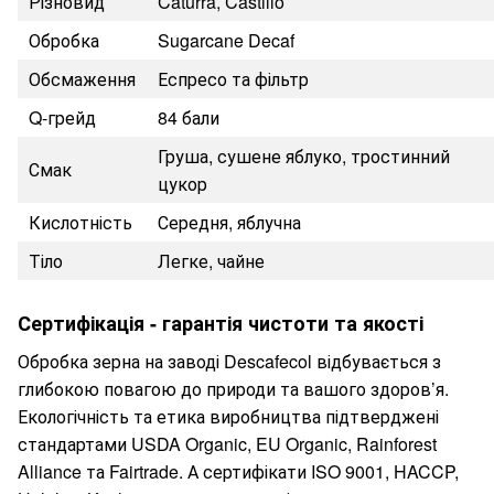
Різновид
Caturra, Castillo
Обробка
Sugarcane Decaf
Обсмаження
Еспресо та фільтр
Q-грейд
84 бали
Груша, сушене яблуко, тростинний
Смак
цукор
Кислотність
Середня, яблучна
Тіло
Легке, чайне
Сертифікація - гарантія чистоти та якості
Обробка зерна на заводі Descafecol відбувається з
глибокою повагою до природи та вашого здоров’я.
Екологічність та етика виробництва підтверджені
стандартами USDA Organic, EU Organic, Rainforest
Alliance та Fairtrade. А сертифікати ISO 9001, HACCP,