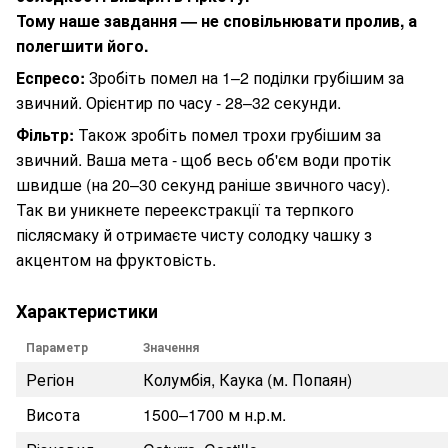
Тому наше завдання — не сповільнювати пролив, а
полегшити його.
Еспресо:
Зробіть помел на 1–2 поділки грубішим за
звичний. Орієнтир по часу - 28–32 секунди.
Фільтр:
Також зробіть помел трохи грубішим за
звичний. Ваша мета - щоб весь об'єм води протік
швидше (на 20–30 секунд раніше звичного часу).
Так ви уникнете переекстракції та терпкого
післясмаку й отримаєте чисту солодку чашку з
акцентом на фруктовість.
Характеристики
Параметр
Значення
Регіон
Колумбія, Каука (м. Попаян)
Висота
1500–1700 м н.р.м.