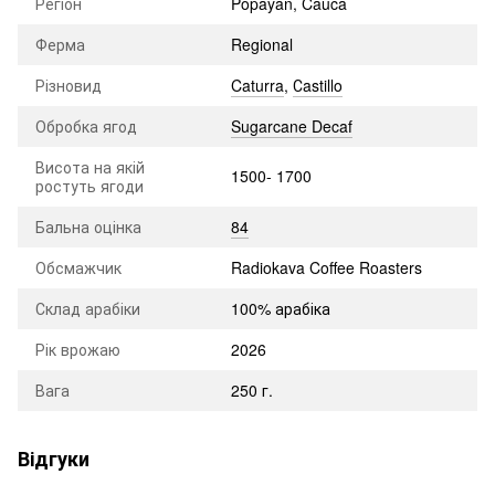
Регіон
Popayan, Cauca
Ферма
Regional
Різновид
Caturra
,
Сastillo
Обробка ягод
Sugarcane Decaf
Висота на якій
1500- 1700
ростуть ягоди
Бальна оцінка
84
Обсмажчик
Radiokava Coffee Roasters
Склад арабіки
100% арабіка
Рік врожаю
2026
Вага
250 г.
Відгуки