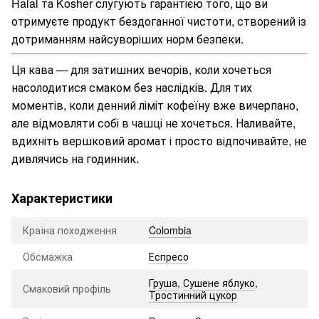
Halal та Kosher слугують гарантією того, що ви
отримуєте продукт бездоганної чистоти, створений із
дотриманням найсуворіших норм безпеки.
Ця кава — для затишних вечорів, коли хочеться
насолодитися смаком без наслідків. Для тих
моментів, коли денний ліміт кофеїну вже вичерпано,
але відмовляти собі в чашці не хочеться. Наливайте,
вдихніть вершковий аромат і просто відпочивайте, не
дивлячись на годинник.
Характеристики
Країна походження
Colombia
Обсмажка
Еспресо
Груша
,
Сушене яблуко
,
Смаковий профіль
Тростинний цукор