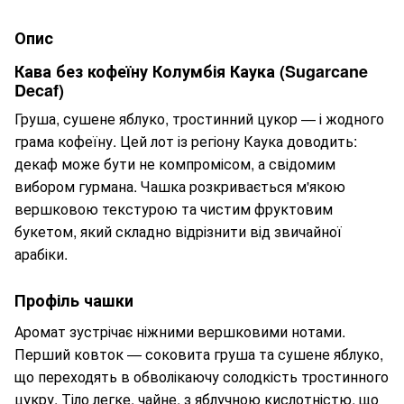
Опис
Кава без кофеїну Колумбія Каука (Sugarcane
Decaf)
Груша, сушене яблуко, тростинний цукор — і жодного
грама кофеїну. Цей лот із регіону Каука доводить:
декаф може бути не компромісом, а свідомим
вибором гурмана. Чашка розкривається м'якою
вершковою текстурою та чистим фруктовим
букетом, який складно відрізнити від звичайної
арабіки.
Профіль чашки
Аромат зустрічає ніжними вершковими нотами.
Перший ковток — соковита груша та сушене яблуко,
що переходять в обволікаючу солодкість тростинного
цукру. Тіло легке, чайне, з яблучною кислотністю, що