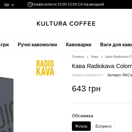
Графік роботи:
10:00-15:00 Сб-Нд вихідний
Ще
ьтри
Ручні кавомолки
Кавоварки
Ваги для кав
Головна
Кава
Кава Radiokava Co
Кава Radiokava Colomb
Немає в наявності
Артикул: RKC
643 грн
Обсмажка
Фільтр
Еспресо