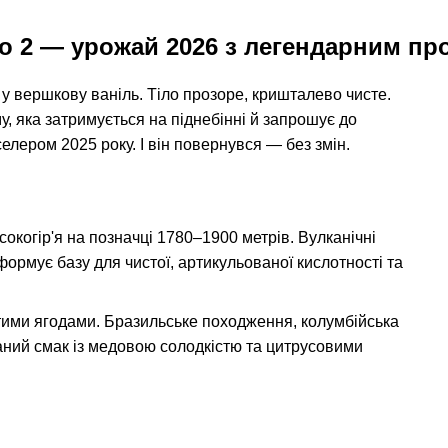
lo 2 — урожай 2026 з легендарним п
 вершкову ваніль. Тіло прозоре, кришталево чисте.
у, яка затримується на піднебінні й запрошує до
елером 2025 року. І він повернувся — без змін.
сокогір'я на позначці 1780–1900 метрів. Вулканічні
 формує базу для чистої, артикульованої кислотності та
тими ягодами. Бразильське походження, колумбійська
аний смак із медовою солодкістю та цитрусовими