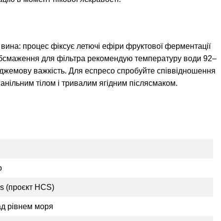
 вина: процес фіксує летючі ефіри фруктової ферментації
о обсмаження для фільтра рекомендую температуру води 92–
 джемову важкість. Для еспресо спробуйте співвідношення
ванільним тілом і тривалим ягідним післясмаком.
о
es (проєкт HCS)
ад рівнем моря