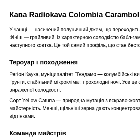
Кава Radiokava Colombia Carambo
У чашці — насичений полуничний джем, що переходить у
Фініш — грайливий, із характерною солодкістю бабл-гам
наступного ковтка. Це той самий профіль, що став бестс
Тероуар і походження
Регіон Каука, муніципалітет П'єндамо — колумбійські ви
ґрунти, стабільний мікроклімат, прохолодні ночі. Усе це
вираженої солодкості.
Сорт Yellow Caturra — природна мутація з яскраво-жов
майстерність. Менші, щільніші зерна дають концентров
відтінками.
Команда майстрів