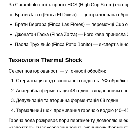
За Carambolo стоїть проєкт HCS (High Cup Score) експо
Брати Лассо (Finca El Diviso) — централізована об
Брати Вергара (Finca Las Flores) — переможці Cup o
Джонатан Гаска (Finca Zarza) — його кава принесла 2
Паола Трухільйо (Finca Patio Bonito) — експерт з ін
Технологія Thermal Shock
Секрет повторюваності — у точності обробки:
Стерилізація ягід озонованою водою та УФ-обробко
Анаеробна ферментація 48 годин із додаванням сп
Депульпація та вторинна ферментація 68 годин
Термальний шок: промивання гарячою водою (40–45°
Гаряча вода розкриває пори пергаменту, дозволяючи е
«запечатує» смак усередині зерна, зупиняючи фермента