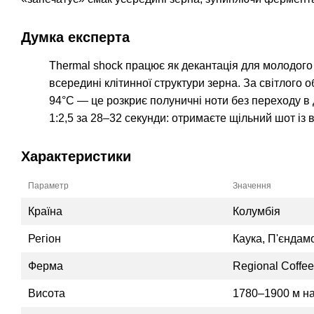
Думка експерта
Thermal shock працює як декантація для молодого
всередині клітинної структури зерна. За світлог
94°C — це розкриє полуничні ноти без переходу в
1:2,5 за 28–32 секунди: отримаєте щільний шот із 
Характеристики
Параметр
Значення
Країна
Колумбія
Регіон
Каука, П'єндам
Ферма
Regional Coffe
Висота
1780–1900 м н