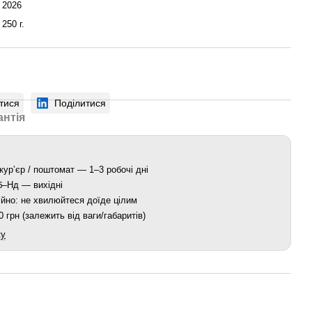
2026
250 г.
тися
Поділитися
антія
кур’єр / поштомат — 1–3 робочі дні
Сб–Нд — вихідні
йно: не хвилюйтеся доїде цілим
 грн (залежить від ваги/габаритів)
ку