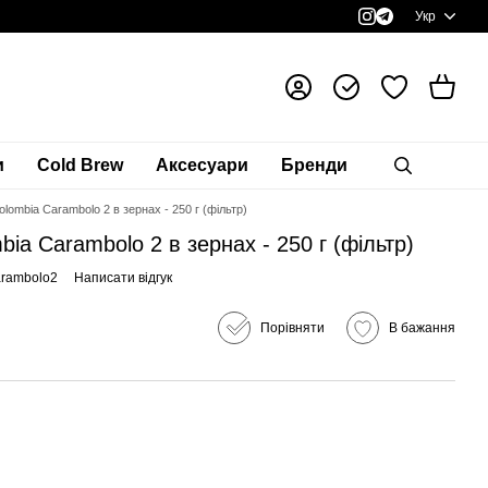
Укр
и
Cold Brew
Аксесуари
Бренди
lombia Carambolo 2 в зернах - 250 г (фільтр)
ia Carambolo 2 в зернах - 250 г (фільтр)
arambolo2
Написати відгук
Порівняти
В бажання