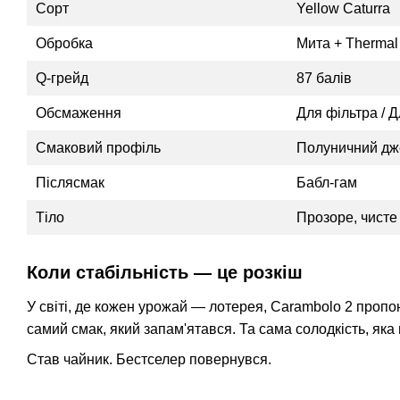
Сорт
Yellow Caturra
Обробка
Мита + Thermal
Q-грейд
87 балів
Обсмаження
Для фільтра / 
Смаковий профіль
Полуничний дж
Післясмак
Бабл-гам
Тіло
Прозоре, чисте
Коли стабільність — це розкіш
У світі, де кожен урожай — лотерея, Carambolo 2 пропон
самий смак, який запам'ятався. Та сама солодкість, яка 
Став чайник. Бестселер повернувся.