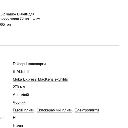
бір чашок Bialetti для
Гейзе
пресо чорні 75 мл 4 штук
x Ma
Expre
665 грн
5 999
7 
Гейзерні кавоварки
BIALETTI
Moka Express MacKenzie-Childs
270 мл
Алюміній
Чорний
Газові плити
,
Склокерамічні плити
,
Електроплити
ині
Ні
Італія