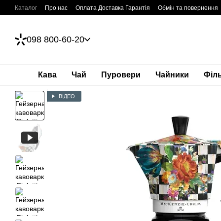
Перейти до основного контенту
Каталог
Про нас
Оплата Доставка Гарантія
Обмін та повернення
098 800-60-20
Кава
Чай
Пуровери
Чайники
Філ
ВІДЕО