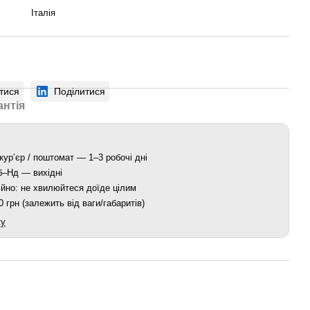
Італія
тися
Поділитися
антія
кур’єр / поштомат — 1–3 робочі дні
Сб–Нд — вихідні
йно: не хвилюйтеся доїде цілим
 грн (залежить від ваги/габаритів)
ку