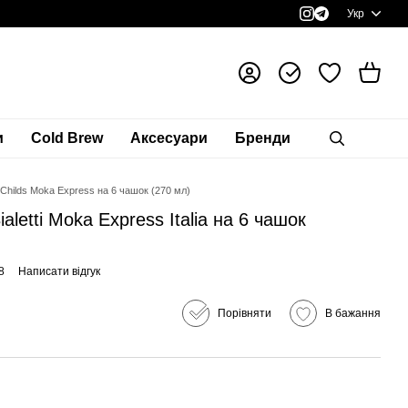
Укр
и
Cold Brew
Аксесуари
Бренди
 Childs Moka Express на 6 чашок (270 мл)
aletti Moka Express Italia на 6 чашок
8
Написати відгук
Порівняти
В бажання