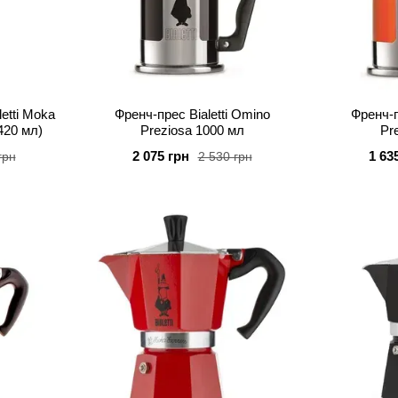
etti Moka
Френч-прес Bialetti Omino
Френч-п
420 мл)
Preziosa 1000 мл
Pr
2 075 грн
1 63
грн
2 530 грн