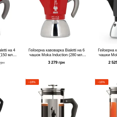
etti на 4
Гейзерна кавоварка Bialetti на 6
Гейзерна к
(150 мл)
чашок Moka Induction (280 мл)
чашки Mok
червона
3 279 грн
2 52
грн
−18%
−16%