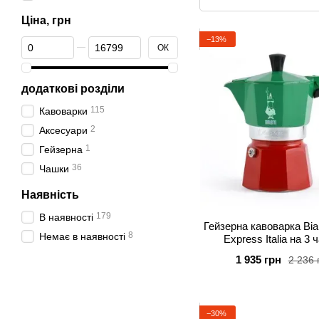
Ціна, грн
−13%
Від Ціна, грн
До Ціна, грн
ОК
додаткові розділи
115
Кавоварки
2
Аксесуари
1
Гейзерна
36
Чашки
Наявність
179
В наявності
Гейзерна кавоварка Bial
8
Немає в наявності
Express Italia на 3
кольорова (130 
1 935 грн
2 236 
−30%