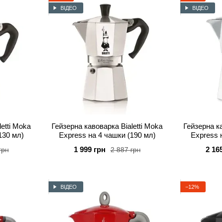
Кавоварки, кава, посуд - Bialetti завжди є синоні
ВІДЕО
ВІДЕО
звичайно ж, задоволення від чашки кави. Надихайтес
смаком кави разом із Bialetti!
etti Moka
Гейзерна кавоварка Bialetti Moka
Гейзерна ка
130 мл)
Express на 4 чашки (190 мл)
Express 
1 999 грн
2 16
грн
2 887 грн
ВІДЕО
−12%