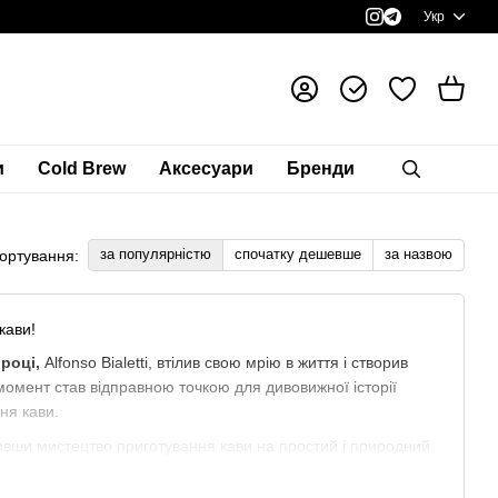
Укр
и
Cold Brew
Аксесуари
Бренди
за популярністю
спочатку дешевше
за назвою
ортування:
кави!
 році,
Alfonso Bialetti, втілив свою мрію в життя і створив
омент став відправною точкою для дивовижної історії
ння кави.
вши мистецтво приготування кави на простий і природний
иною життя італійських сімей та завоювали серця кавоманів