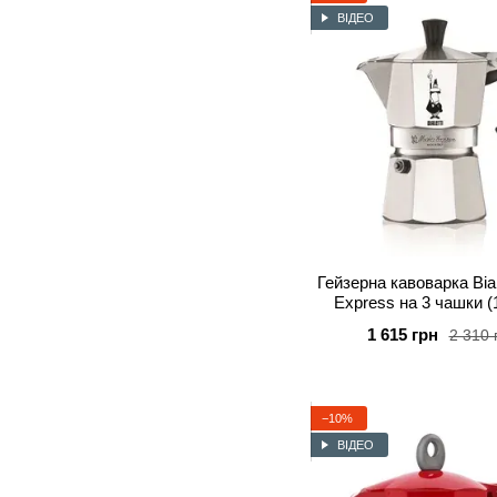
ВІДЕО
Гейзерна кавоварка Bial
Express на 3 чашки (
1 615 грн
2 310 
−10%
ВІДЕО