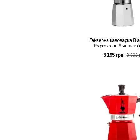
Гейзерна кавоварка Bial
Express на 9 чашек (
3 195 грн
3 692 