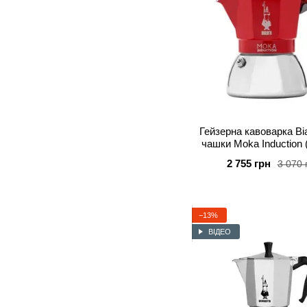
Гейзерна кавоварка Bial
чашки Moka Induction 
червона
2 755 грн
3 070 
−13%
ВІДЕО