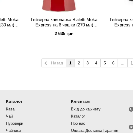
etti Moka
Гейзерна кавоварка Bialetti Moka
Гейзерна ка
130 мл)
Express на 6 чашки (270 мл)
Express 
Червона
2 635 грн
Назад
1
2
3
4
5
6
...
1
Каталог
Клієнтам
Кава
Вхід до кабінету
Чай
Каталог
Пуровери
Про нас
Чайники
Оплата Доставка Гарантія