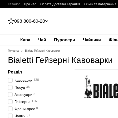
Перейти до основного контенту
Каталог
Про нас
Оплата Доставка Гарантія
Обмін та повернення
098 800-60-20
Кава
Чай
Пуровери
Чайники
Філ
Головна
Bialetti Гейзерні Кавоварки
Bialetti Гейзерні Кавоварки
Розділ
138
Кавоварки
36
Посуд
3
Аксесуари
116
Гейзерна
8
Френч-прес
37
Чашки