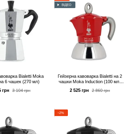
мом справжньої якості,
професіоналізму та пристрасті - і,
ВІДЕО
я італійською культурою та насолоджуйтесь справжнім
воварка Bialetti Moka
Гейзерна кавоварка Bialetti на 2
на 6 чашек (270 мл)
чашки Moka Induction (100 мл)
червона
5 грн
2 525 грн
3 104 грн
2 860 грн
−2%