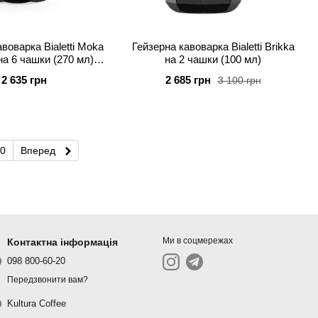
воварка Bialetti Moka
Гейзерна кавоварка Bialetti Brikka
на 6 чашки (270 мл)
на 2 чашки (100 мл)
Чорна
2 635 грн
2 685 грн
3 100 грн
0
Вперед
Ми в соцмережах
Контактна інформація
098 800-60-20
Передзвонити вам?
Kultura Coffee