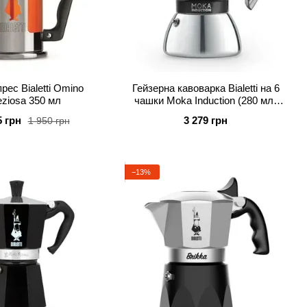
рес Bialetti Omino
Гейзерна кавоварка Bialetti на 6
eziosa 350 мл
чашки Moka Induction (280 мл)
чорна
5 грн
3 279 грн
1 950 грн
−13%