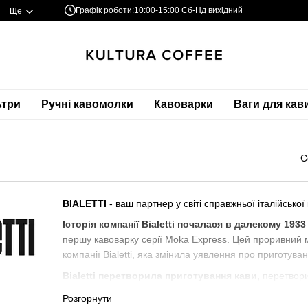
Графік роботи:
10:00-15:00 Сб-Нд вихідний
Ще
ьтри
Ручні кавомолки
Кавоварки
Ваги для кав
С
BIALETTI
- ваш партнер у світі справжньої італійської 
Історія компанії Bialetti почалася в далекому 1933
першу кавоварку серії Moka Express. Цей проривний м
компанії Bialetti, яка змінила уявлення про приготува
Bialetti перетворила приготування кави,
перетвори
процес. Її гейзерні кавоварки стали невід'ємною част
Розгорнути
у всьому світі.