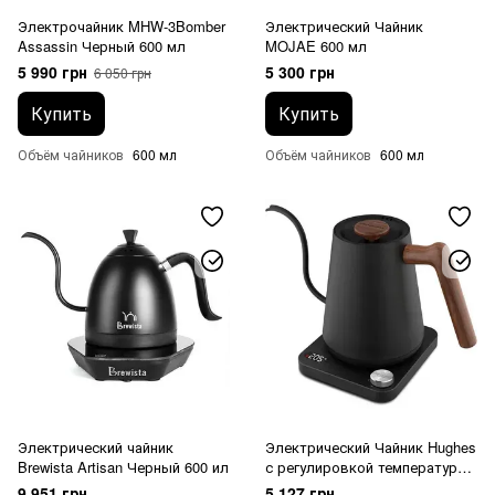
Электрочайник MHW-3Bomber
Электрический Чайник
Assassin Черный 600 мл
MOJAE 600 мл
5 990 грн
5 300 грн
6 050 грн
Купить
Купить
Объём чайников
600 мл
Объём чайников
600 мл
Электрический чайник
Электрический Чайник Hughes
Brewista Artisan Черный 600 ил
с регулировкой температуры
1000 мл
9 951 грн
5 127 грн