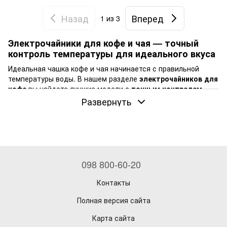
Назад
Вперед
1
из 3
Электрочайники для кофе и чая — точный
контроль температуры для идеального вкуса
Идеальная чашка кофе и чая начинается с правильной
температуры воды. В нашем разделе
электрочайников для
кофе
вы найдете лучшие модели с
точным контролем
температуры
, позволяющие достичь оптимальной
Развернуть
экстракции вкуса и аромата вашего любимого напитка.
Наш ассортимент включает высококачественные
электрические чайники от ведущих брендов:
Fellow
Brewista
098 800-60-20
Bonavita
Контакты
Felicita
Полная версия сайта
Timemore
Карта сайта
Преимущества наших электрочайников: