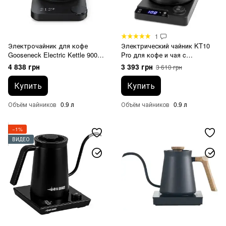
1
Электрочайник для кофе
Электрический чайник KT10
Gooseneck Electric Kettle 900
Pro для кофе и чая c
мл
регулировкой температуры
4 838 грн
3 393 грн
3 610 грн
Черный
Купить
Купить
Объём чайников
0.9 л
Объём чайников
0.9 л
−1%
ВИДЕО