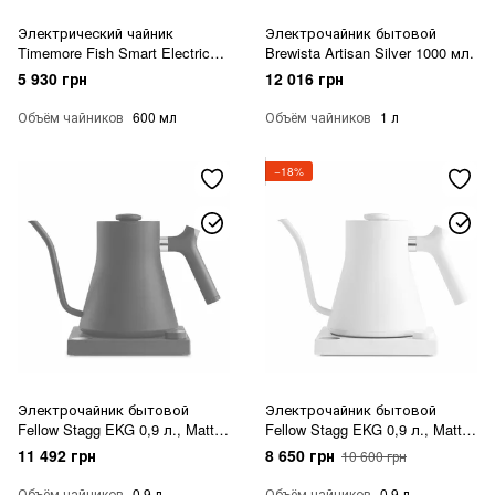
Электрический чайник
Электрочайник бытовой
Timemore Fish Smart Electric
Brewista Artisan Silver 1000 мл.
Pour Over Kettle 600 мл
5 930 грн
12 016 грн
Объём чайников
600 мл
Объём чайников
1 л
−18%
Электрочайник бытовой
Электрочайник бытовой
Fellow Stagg EKG 0,9 л., Matte
Fellow Stagg EKG 0,9 л., Matte
Black
White
11 492 грн
8 650 грн
10 600 грн
Объём чайников
0.9 л
Объём чайников
0.9 л