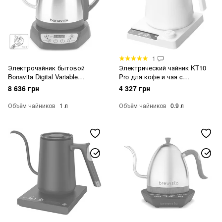
1
Электрочайник бытовой
Электрический чайник KT10
Bonavita Digital Variable
Pro для кофе и чая c
Temperature Gooseneck Kettle
регулировкой температуры
8 636 грн
4 327 грн
1л
Белый
Объём чайников
1 л
Объём чайников
0.9 л