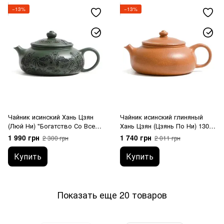
−13%
−13%
Чайник исинский Хань Цзян
Чайник исинский глиняный
(Люй Ни) "Богатство Со Всех
Хань Цзян (Цзянь По Ни) 130
Восьми Сторон" 160 мл
мл
1 990 грн
1 740 грн
2 300 грн
2 011 грн
Купить
Купить
Показать еще 20 товаров