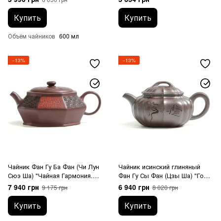
мл
Купить
Купить
Объём чайников
600 мл
−13%
−13%
Чайник Фан Гу Ба Фан (Чи Лун
Чайник исинский глиняный
Сюэ Ша) "Чайная Гармония.
Фан Гу Сы Фан (Цзы Ша) "Горы
Сто Благословений" 370 мл
и Море" 160 мл
7 940 грн
6 940 грн
9 175 грн
8 020 грн
Купить
Купить