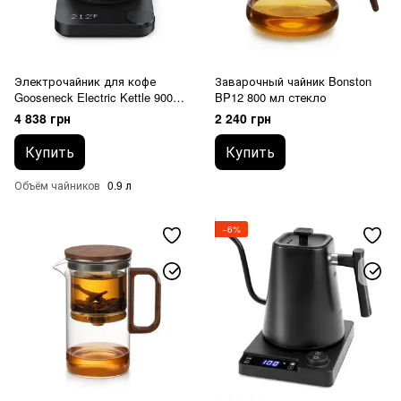
Электрочайник для кофе
Заварочный чайник Bonston
Gooseneck Electric Kettle 900
BP12 800 мл стекло
мл
4 838 грн
2 240 грн
Купить
Купить
Объём чайников
0.9 л
−6%