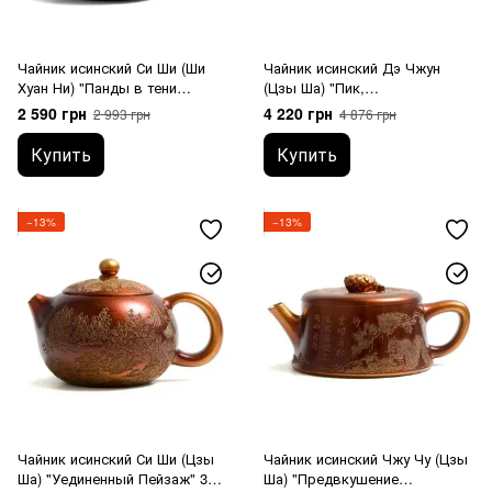
Чайник исинский Си Ши (Ши
Чайник исинский Дэ Чжун
Хуан Ни) "Панды в тени
(Цзы Ша) "Пик,
Бамбука" 580 мл
Возвышающийся над
2 590 грн
4 220 грн
2 993 грн
4 876 грн
Туманом" 440 мл
Купить
Купить
−13%
−13%
Чайник исинский Си Ши (Цзы
Чайник исинский Чжу Чу (Цзы
Ша) "Уединенный Пейзаж" 300
Ша) "Предвкушение