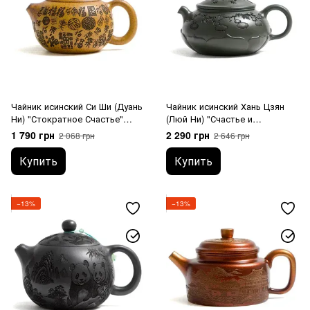
Чайник исинский Си Ши (Дуань
Чайник исинский Хань Цзян
Ни) "Стократное Счастье"
(Люй Ни) "Счастье и
высокотемпературный обжиг
Богатство Встречают Весну"
1 790 грн
2 290 грн
2 068 грн
2 646 грн
180 мл
220 мл
Купить
Купить
−13%
−13%