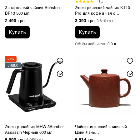
1
Заварочный чайник Bonston
Электрический чайник KT10
BP13 500 мл
Pro для кофе и чая c
регулировкой температуры
2 490 грн
3 393 грн
3 610 грн
Черный
Купить
Купить
Объём чайников
0.9 л
−1%
ВИДЕО
Электрочайник MHW-3Bomber
Чайник исинский глиняный
Assassin Черный 600 мл
Цзин Лань
Усовершенствованный 120
5 990 грн
5 634 грн
6 050 грн