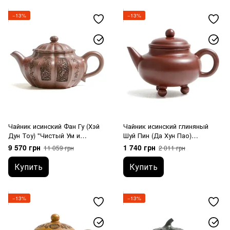
−13%
−13%
Чайник исинский Фан Гу (Хэй
Чайник исинский глиняный
Дун Тоу) "Чистый Ум и
Шуй Пин (Да Хун Пао)
Спокойное Сердце" 200 мл
"Трехногий" 220 мл
9 570 грн
1 740 грн
11 059 грн
2 011 грн
Купить
Купить
−13%
−13%