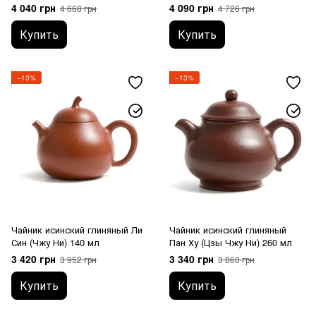
мл
Постоянной Радости" 280 мл
4 040 грн
4 090 грн
4 668 грн
4 726 грн
Купить
Купить
−13%
−13%
Чайник исинский глиняный Ли
Чайник исинский глиняный
Син (Чжу Ни) 140 мл
Пан Ху (Цзы Чжу Ни) 260 мл
3 420 грн
3 340 грн
3 952 грн
3 860 грн
Купить
Купить