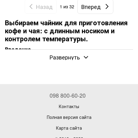
Назад
Вперед
1
из 32
Выбираем чайник для приготовления
кофе и чая: с длинным носиком и
контролем температуры.
Введение
Развернуть
Правильный выбор чайника для приготовления кофе играет
ключевую роль в процессе заваривания, особенно для тех,
кто предпочитает альтернативные методы, такие как
пуровер, кемекс или аэропресс. Кофейный чайник с
длинным носиком позволяет добиться точности и контроля
над проливом воды, что напрямую влияет на вкус и
098 800-60-20
качество готового напитка. Такие чайники обеспечивают
равномерное распределение воды по поверхности кофе,
Контакты
что способствует равномерной экстракции и, в конечном
итоге, лучшему вкусу.
Полная версия сайта
На нашем сайте представлены чайники от ведущих
Карта сайта
мировых брендов, таких как HARIO, Brewista, Bonavita,
Fellow, Timemore и других. Эти производители