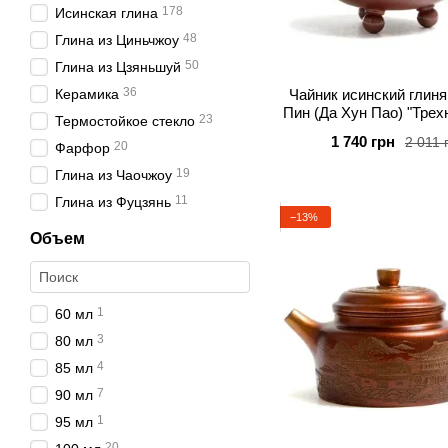
178
Исинская глина
48
Глина из Циньчжоу
50
Глина из Цзяньшуй
36
Керамика
Чайник исинский глин
Пин (Да Хун Пао) "Трех
23
Термостойкое стекло
мл
1 740 грн
2 011 
20
Фарфор
19
Глина из Чаочжоу
11
Глина из Фуцзянь
−13%
Объем
1
60 мл
3
80 мл
4
85 мл
7
90 мл
1
95 мл
20