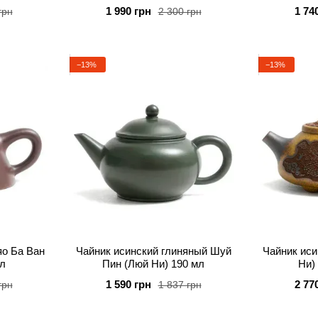
Сторон" 160 мл
1 990 грн
1 74
грн
2 300 грн
−13%
−13%
яо Ба Ван
Чайник исинский глиняный Шуй
Чайник иси
мл
Пин (Люй Ни) 190 мл
Ни)
высокотемп
1 590 грн
2 77
грн
1 837 грн