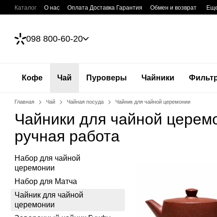
Перейти к основному контенту
Каталог
О нас
Оплата Доставка Гарантия
Обмен и возврат
Ещ
098 800-60-20
Кофе
Чай
Пуроверы
Чайники
Фильт
Главная
Чай
Чайная посуда
Чайник для чайной церемонии
Чайники для чайной церемо
ручная работа
Набор для чайной
церемонии
Набор для Матча
Чайник для чайной
церемонии