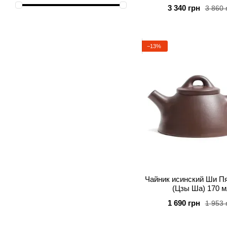
9
260 мл
3 340 грн
3 860 
12
270 мл
11
280 мл
4
−13%
290 мл
7
300 мл
5
310 мл
6
320 мл
3
340 мл
1
360 мл
2
370 мл
3
380 мл
2
400 мл
1
410 мл
Чайник исинский Ши П
1
440 мл
(Цзы Ша) 170 
1
530 мл
1 690 грн
1 953 
1
580 мл
11
600 мл