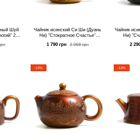
яный Шуй
Чайник исинский Си Ши (Дуань
Чайник иси
ногий" 220
Ни) "Стократное Счастье"
Ни) "Сч
высокотемпературный обжиг 180
Встреча
1 790 грн
2 29
грн
2 068 грн
мл
−13%
−13%