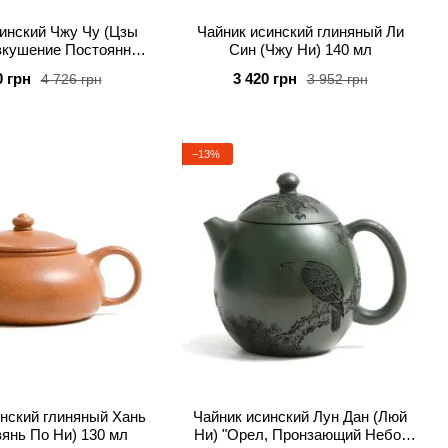
инский Чжу Чу (Цзы
Чайник исинский глиняный Ли
вкушение Постоянной
Син (Чжу Ни) 140 мл
ости" 280 мл
0 грн
3 420 грн
4 726 грн
3 952 грн
−13%
нский глиняный Хань
Чайник исинский Лун Дан (Люй
зянь По Ни) 130 мл
Ни) "Орел, Пронзающий Небо"