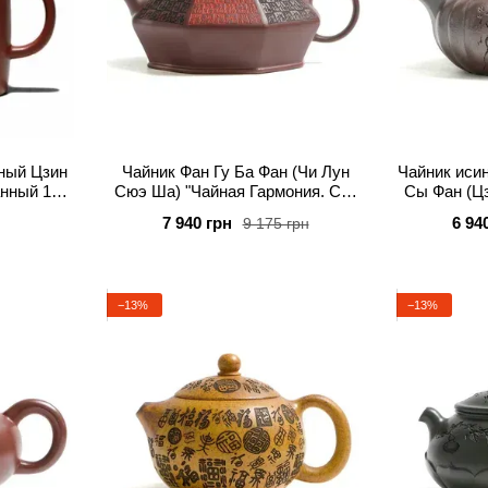
ный Цзин
Чайник Фан Гу Ба Фан (Чи Лун
Чайник исин
нный 120
Сюэ Ша) "Чайная Гармония. Сто
Сы Фан (Цз
Благословений" 370 мл
7 940 грн
6 94
9 175 грн
−13%
−13%