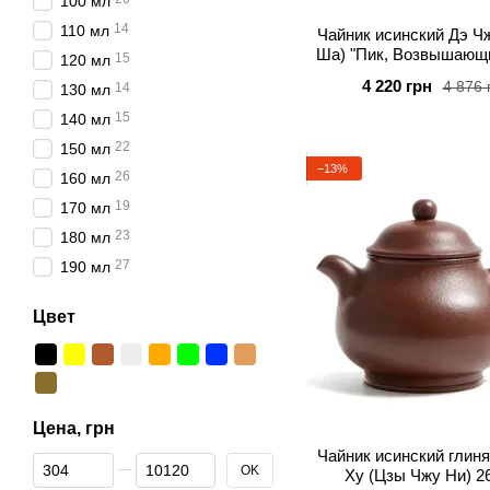
100 мл
14
110 мл
Чайник исинский Дэ Ч
Ша) "Пик, Возвышающ
15
120 мл
Туманом" 440 
4 220 грн
4 876 
14
130 мл
15
140 мл
22
150 мл
−13%
26
160 мл
19
170 мл
23
180 мл
27
190 мл
52
200 мл
Цвет
20
210 мл
35
220 мл
14
230 мл
14
240 мл
Цена, грн
15
250 мл
Чайник исинский глин
От Цена, грн
До Цена, грн
OK
1
255 мл
Ху (Цзы Чжу Ни) 2