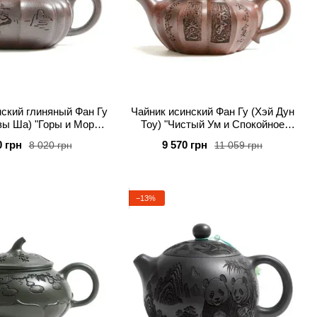
ский глиняный Фан Гу
Чайник исинский Фан Гу (Хэй Дун
ы Ша) "Горы и Море"
Тоу) "Чистый Ум и Спокойное
160 мл
Сердце" 200 мл
0 грн
9 570 грн
8 020 грн
11 059 грн
−13%