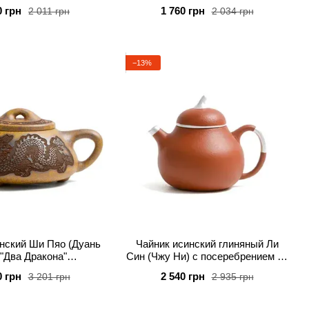
170 мл
0 грн
1 760 грн
2 011 грн
2 034 грн
−13%
нский Ши Пяо (Дуань
Чайник исинский глиняный Ли
 "Два Дракона"
Син (Чжу Ни) с посеребрением 90
ературный обжиг 370
мл
0 грн
2 540 грн
3 201 грн
2 935 грн
мл