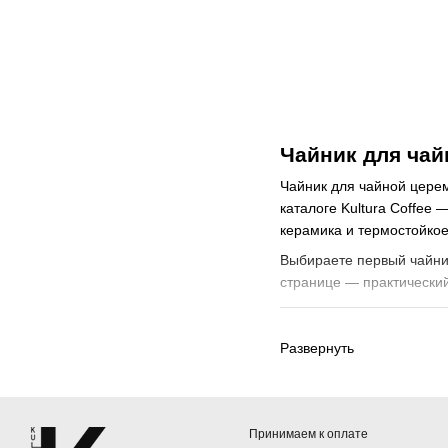
1
700 мл
3
800 мл
6
900 мл
3
1000 мл
1
1 л
Чайник для чай
1
1200 мл
1
1.6 L
Чайник для чайной церем
каталоге Kultura Coffee 
керамика и термостойкое
Выбираете первый чайник
странице — практический
Выберите по матери
Развернуть
Материал определяет, ка
нейтральными и сохраня
Материал
Принимаем к оплате