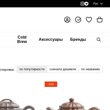
Рус
я
Cold
Аксессуары
Бренды
Brew
по популярности
сначала дешевле
по названию
ртировка:
−13%