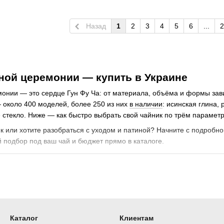
Назад
1
2
3
4
5
6
...
2
ной церемонии — купить в Украине
онии — это сердце Гун Фу Ча: от материала, объёма и формы завис
— около 400 моделей, более 250 из них
в наличии
: исинская глина,
 стекло. Ниже — как быстро выбрать свой чайник по трём парамет
 или хотите разобраться с уходом и патиной? Начните с подробно
 подбор под ваш чай и бюджет прямо в каталоге.
алу
к чайник работает со вкусом: пористая глина накапливает эфирные
ют оригинальный вкус.
Особенность
Каталог
Клиентам