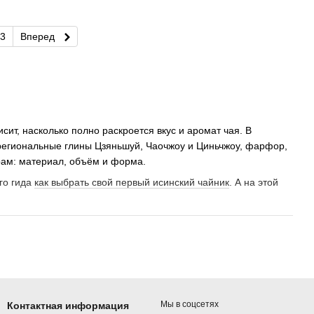
3
Вперед
ит, насколько полно раскроется вкус и аромат чая. В
 региональные глины Цзяньшуй, Чаочжоу и Циньчжоу, фарфор,
рам: материал, объём и форма.
го гида
как выбрать свой первый исинский чайник
. А на этой
 масла чая и углубляет настой, а фарфор и стекло остаются
Для какого чая
Мы в соцсетях
Контактная информация