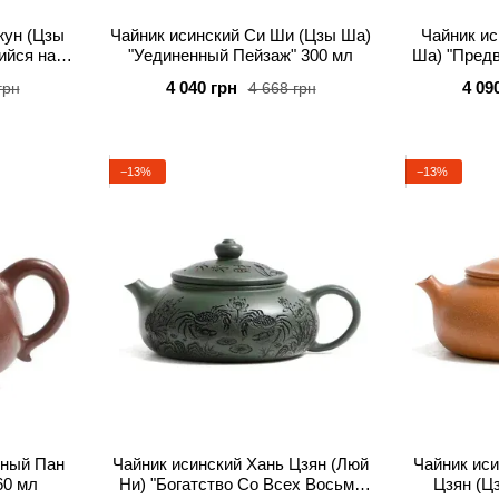
жун (Цзы
Чайник исинский Си Ши (Цзы Ша)
Чайник ис
ийся над
"Уединенный Пейзаж" 300 мл
Ша) "Пред
мл
Рад
4 040 грн
4 09
грн
4 668 грн
−13%
−13%
яный Пан
Чайник исинский Хань Цзян (Люй
Чайник иси
60 мл
Ни) "Богатство Со Всех Восьми
Цзян (Ц