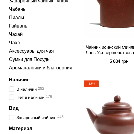
Заварочный чайник Гунфу
Чабань
Пиалы
Гайвань
Чахай
Чахэ
Чайник исинский глиня
Аксессуары для чая
Лань Усовершенствова
мл
Сумки для Посуды
5 634 грн
Аромапалочки и благовония
Наличие
−13%
282
В наличии
176
Нет в наличии
Вид
446
Заварочный чайник
Материал