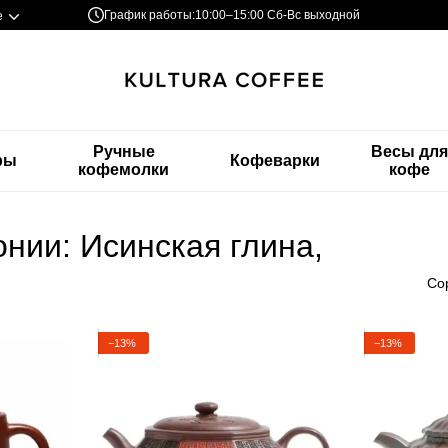
График работы:
10:00–15:00 Сб-Вс выходной
е
Ручные
Весы дл
ры
Кофеварки
кофемолки
кофе
нии: Исинская глина,
Со
−13%
−13%