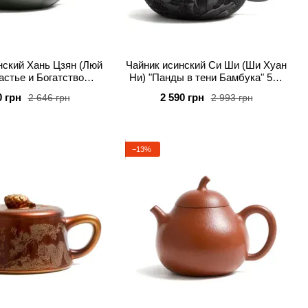
нский Хань Цзян (Люй
Чайник исинский Си Ши (Ши Хуан
астье и Богатство
Ни) "Панды в тени Бамбука" 580
ют Весну" 220 мл
мл
0 грн
2 590 грн
2 646 грн
2 993 грн
−13%