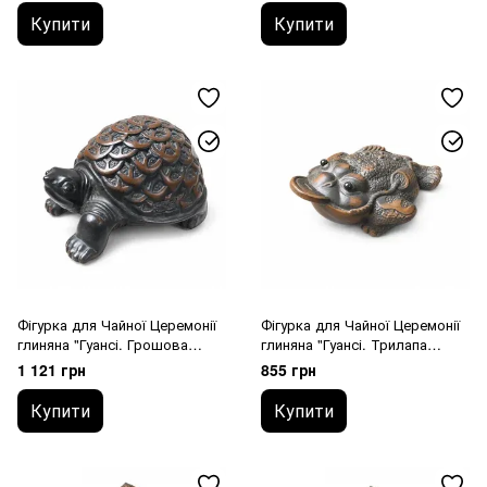
Купити
Купити
Фігурка для Чайної Церемонії
Фігурка для Чайної Церемонії
глиняна "Гуансі. Грошова
глиняна "Гуансі. Трилапа
Черепаха" 8,2х6х5
Жаба" 7,3х5,3х3
1 121 грн
855 грн
Купити
Купити