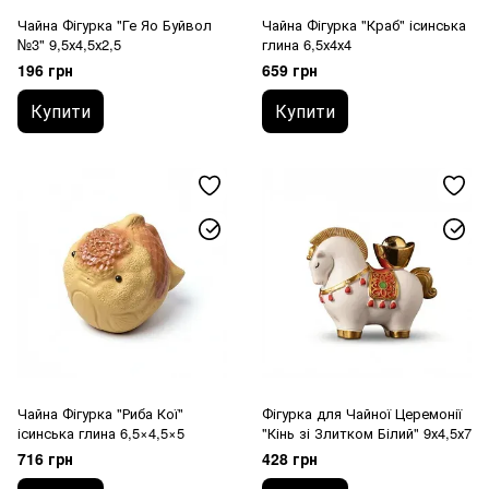
Чайна Фігурка "Ге Яо Буйвол
Чайна Фігурка "Краб" ісинська
№3" 9,5х4,5х2,5
глина 6,5х4х4
196 грн
659 грн
Купити
Купити
Чайна Фігурка "Риба Кої"
Фігурка для Чайної Церемонії
ісинська глина 6,5×4,5×5
"Кінь зі Злитком Білий" 9х4,5х7
716 грн
428 грн