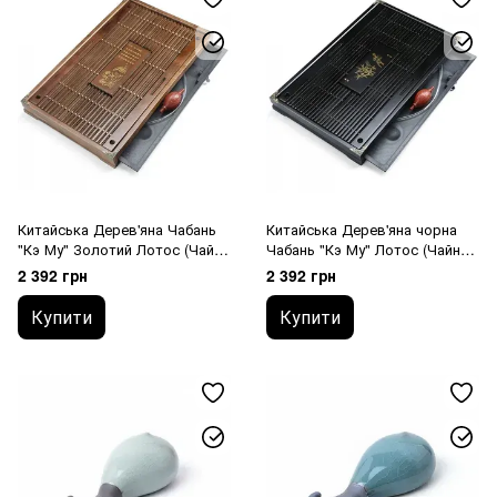
Китайська Дерев'яна Чабань
Китайська Дерев'яна чорна
"Кэ Му" Золотий Лотос (Чайна
Чабань "Кэ Му" Лотос (Чайна
Дошка) 54х34х5 см
Дошка) 54х34х5 см
2 392 грн
2 392 грн
Купити
Купити