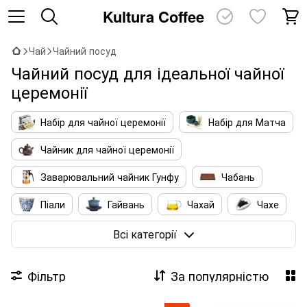
Kultura Coffee
Чай
Чайний посуд
Чайний посуд для ідеальної чайної
церемонії
Набір для чайної церемонії
Набір для Матча
Чайник для чайної церемонії
Заварювальний чайник Гунфу
Чабань
Піали
Гайвань
Чахай
Чахе
Аксесуари для чаю
Сумки для Посуду
Всі категорії
Аромапалочки та пахощі
Фільтр
За популярністю