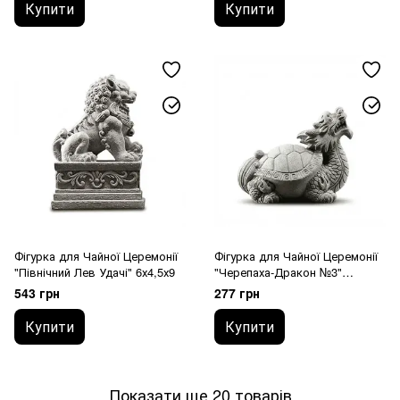
Купити
Купити
Фігурка для Чайної Церемонії
Фігурка для Чайної Церемонії
"Північний Лев Удачі" 6х4,5х9
"Черепаха-Дракон №3"
3,5х2х3,2
543 грн
277 грн
Купити
Купити
Показати ще 20 товарів