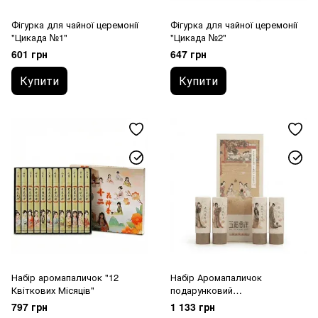
Фігурка для чайної церемонії
Фігурка для чайної церемонії
"Цикада №1"
"Цикада №2"
601 грн
647 грн
Купити
Купити
Набір аромапаличок "12
Набір Аромапаличок
Квіткових Місяців"
подарунковий
"Благословіння"
797 грн
1 133 грн