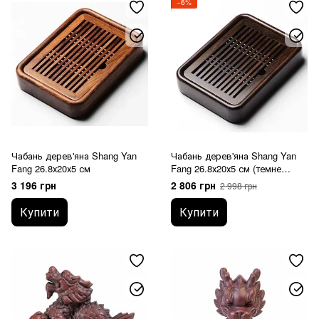
−6%
Чабань дерев'яна Shang Yan
Чабань дерев'яна Shang Yan
Fang 26.8х20х5 см
Fang 26.8х20х5 см (темне
дерево)
3 196 грн
2 806 грн
2 998 грн
Купити
Купити