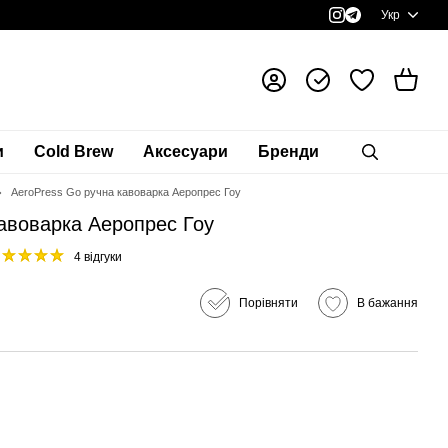
Укр
и
Cold Brew
Аксесуари
Бренди
AeroPress Go ручна кавоварка Аеропрес Гоу
авоварка Аеропрес Гоу
4 відгуки
Порівняти
В бажання