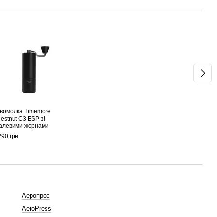
Раз
вомолка Timemore
Aero
estnut C3 ESP зі
каво
алевими жорнами
2 534
290 грн
8 
Аеропрес
AeroPress