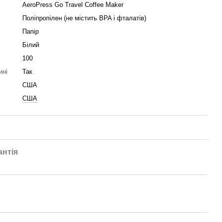
AeroPress Go Travel Coffee Maker
Поліпропілен (не містить BPA і фталатів)
Папір
Білий
100
ині
Так
США
США
антія