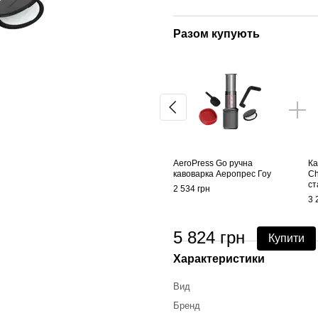
Разом купують
AeroPress Go ручна
Ка
кавоварка Аеропрес Гоу
Ch
ст
2 534 грн
3 
5 824 грн
Купити
Характеристики
Вид
Бренд