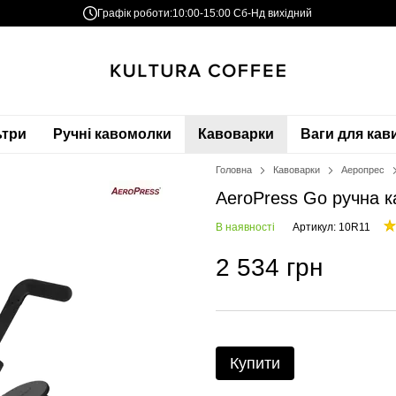
Графік роботи:
10:00-15:00 Сб-Нд вихідний
ьтри
Ручні кавомолки
Кавоварки
Ваги для кав
Головна
Кавоварки
Аеропрес
AeroPress Go ручна к
В наявності
Артикул: 10R11
2 534 грн
Купити