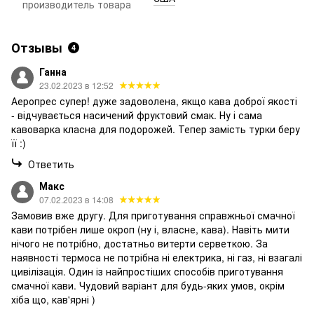
производитель товара
Отзывы
4
Ганна
23.02.2023 в 12:52
Аеропрес супер! дуже задоволена, якщо кава доброї якості
- відчувається насичений фруктовий смак. Ну і сама
кавоварка класна для подорожей. Тепер замість турки беру
її :)
Ответить
Макс
07.02.2023 в 14:08
Замовив вже другу. Для приготування справжньої смачної
кави потрібен лише окроп (ну і, власне, кава). Навіть мити
нічого не потрібно, достатньо витерти серветкою. За
наявності термоса не потрібна ні електрика, ні газ, ні взагалі
цивілізація. Один із найпростіших способів приготування
смачної кави. Чудовий варіант для будь-яких умов, окрім
хіба що, кав'ярні )