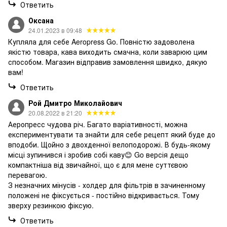
Ответить
Оксана
24.01.2023 в 09:48
Купляла для себе Aeropress Go. Повністю задоволена
якістю товара, кава виходить смачна, коли заварюю цим
способом. Магазин відправив замовлення швидко, дякую
вам!
Ответить
Рой Дмитро Миколайович
20.08.2022 в 21:20
Аеропресс чудова річ. Багато варіативності, можна
експериментувати та знайти для себе рецепт який буде до
вподоби. Щойно з двохденної велоподорожі. В будь-якому
місці зупинився і зробив собі каву😊 Go версія дещо
компактніша від звичайної, що є для мене суттєвою
перевагою.
З незначних мінусів - холдер для фільтрів в зачиненному
положені не фіксується - постійно відкривається. Тому
зверху резинкою фіксую.
Ответить