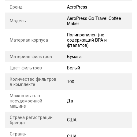
Бренд
AeroPress
AeroPress Go Travel Coffee
Модель
Maker
Полипропилен (не
Материал корпуса
содержащий BPA и
фталатов)
Материал фильтров
Бумага
Цвет фильтров
Белый
Количество фильтров
100
в комплекте
Можно мыть в
посудомоечной
Да
машине
Страна регистрации
США
бренда
Страна-
США