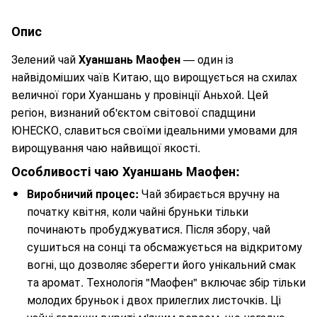
Опис
Зелений чай
Хуаншань Маофен
— один із
найвідоміших чаїв Китаю, що вирощується на схилах
величної гори Хуаншань у провінції Аньхой. Цей
регіон, визнаний об'єктом світової спадщини
ЮНЕСКО, славиться своїми ідеальними умовами для
вирощування чаю найвищої якості.
Особливості чаю Хуаншань Маофен:
Виробничий процес:
Чай збирається вручну на
початку квітня, коли чайні бруньки тільки
починають пробуджуватися. Після збору, чай
сушиться на сонці та обсмажується на відкритому
вогні, що дозволяє зберегти його унікальний смак
та аромат. Технологія "Маофен" включає збір тільки
молодих бруньок і двох прилеглих листочків. Ці