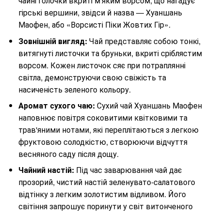
чайні голочки вкриті м'яким ворсом, що нагадує
гірські вершини, звідси й назва — Хуаншань
Маофен, або «Ворсисті Піки Жовтих Гір».
Зовнішній вигляд:
Чай представляє собою тонкі,
витягнуті листочки та бруньки, вкриті сріблястим
ворсом. Кожен листочок сяє при потраплянні
світла, демонструючи свою свіжість та
насиченість зеленого кольору.
Аромат сухого чаю:
Сухий чай Хуаншань Маофен
наповнює повітря соковитими квітковими та
трав'яними нотами, які переплітаються з легкою
фруктовою солодкістю, створюючи відчуття
весняного саду після дощу.
Чайний настій:
Під час заварювання чай дає
прозорий, чистий настій зеленувато-салатового
відтінку з легким золотистим відливом. Його
світіння запрошує поринути у світ витонченого