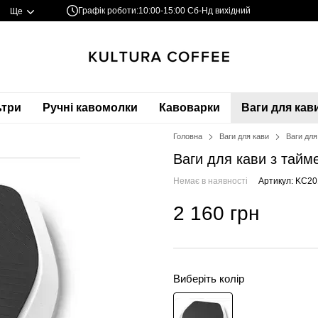
Графік роботи:
10:00-15:00 Сб-Нд вихідний
Ще
ьтри
Ручні кавомолки
Кавоварки
Ваги для кав
Головна
Ваги для кави
Ваги для
Ваги для кави з тайм
Немає в наявності
Артикул: KC2
2 160 грн
Виберіть колір