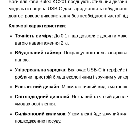
Ваги для кави Bulea KC201 поєднують стильний дизайн і
модель оснащена USB-C для заряджання та вбудованою
довгострокове використання без необхідності частої пі
Ключові характеристики:
Точність виміру:
До 0.1 г, що дозволяє досягти мак
вагою навантаження 2 кг.
Вбудований таймер:
Покращує контроль заварюван
напою.
Універсальна зарядка:
Включає USB-C інтерфейс і 
роблячи пристрій більш екологічним і зручним у вико
Елегантний дизайн:
Мінімалістичний вид з матовою
Світлодіодний дисплей:
Яскравий та чіткий диспле
умовах освітлення.
Силіконовий килимок:
У комплекті йде зручний кили
пошкодженню посуду.