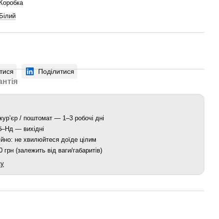
Коробка
Білий
тися
Поділитися
антія
кур’єр / поштомат — 1–3 робочі дні
Сб–Нд — вихідні
йно: не хвилюйтеся доїде цілим
 грн (залежить від ваги/габаритів)
ку