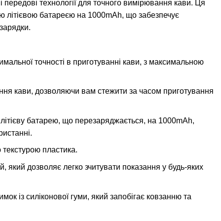
 передові технології для точного вимірювання кави. Ця
 літієвою батареєю на 1000mAh, що забезпечує
дзарядки.
симальної точності в приготуванні кави, з максимальною
ня кави, дозволяючи вам стежити за часом приготування
літієву батарею, що перезаряджається, на 1000mAh,
ристанні.
 текстурою пластика.
й, який дозволяє легко зчитувати показання у будь-яких
мок із силіконової гуми, який запобігає ковзанню та