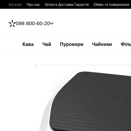
Перейти до основного контенту
Каталог
Про нас
Оплата Доставка Гарантія
Обмін та повернення
098 800-60-20
Кава
Чай
Пуровери
Чайники
Філ