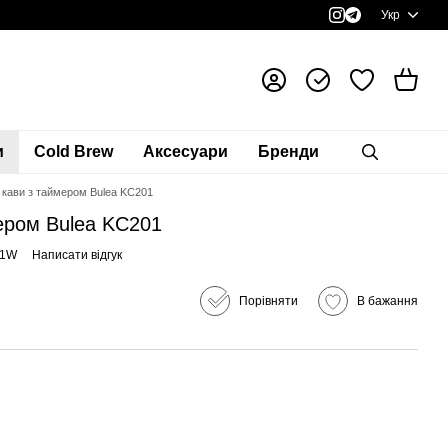
Укр
и
Cold Brew
Аксесуари
Бренди
 кави з таймером Bulea KC201
ером Bulea KC201
01W
Написати відгук
Порівняти
В бажання