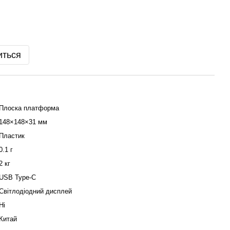
иться
Плоска платформа
148×148×31 мм
Пластик
0.1 г
2 кг
USB Type-C
Світлодіодний дисплей
Ні
Китай