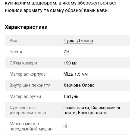
кулінарним шедевром, в якому збережуться всі
нюанси аромату та смаку обраної вами кави.
Характеристики
Вид
Турка Джезва
Бренд
ZH
Об'єм камери
190 мл
Матеріал корпусу
Мідь 1.5 мм
Внутрішнє покриття
Харчове Олово
Матеріал ручки
Латунь
Сумісність із
Газові плити, Склокерамічні
джерелами тепла
плити, Електроплити
Можна мити в
Ні
посудомийній машині