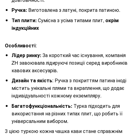
Ручка:
Виготовлена з латуні, покрита патиною.
Тип плити:
Сумісна з усіма типами плит,
окрім
індукційних
Особливості
:
Лідер ринку:
За короткий час існування, компанія
ZH завоювала лідируючі позиції серед виробників
кавових аксесуарів.
Дизайн та якість
: Ручка з покриттям патина іноді
містить унікальні плями та вкраплення, що додає
індивідуальності кожному екземпляру.
Багатофункціональність:
Турка підходить для
використання на різних типах плит, що робить її
універсальним вибором.
З цією туркою кожна чашка кави стане справжнім