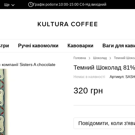
Графік роботи:
10:00-15:00 Сб-Нд вихідний
Ще
ьтри
Ручні кавомолки
Кавоварки
Ваги для кав
Головна
Шоколад
Темний Шокол
Темний Шоколад 81% 
Немає в наявності
Артикул: SAS
320 грн
Повідомити, коли з'яв