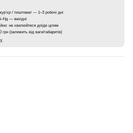
кур’єр / поштомат — 1–3 робочі дні
Сб–Нд — вихідні
йно: не хвилюйтеся доїде цілим
 грн (залежить від ваги/габаритів)
ку