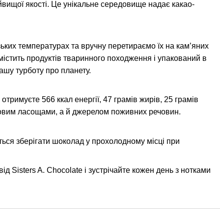
вищої якості. Це унікальне середовище надає какао-
ких температурах та вручну перетираємо їх на кам’яних
 містить продуктів тваринного походження і упакований в
ашу турботу про планету.
тримуєте 566 ккал енергії, 47 грамів жирів, 25 грамів
удовим ласощами, а й джерелом поживних речовин.
ться зберігати шоколад у прохолодному місці при
д Sisters A. Chocolate і зустрічайте кожен день з нотками