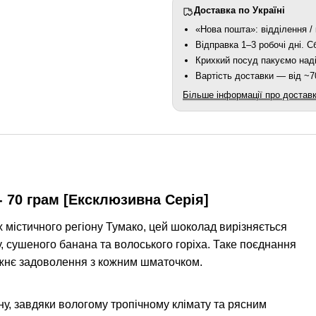
Доставка по Україні
«Нова пошта»: відділення / 
Відправка 1–3 робочі дні. 
Крихкий посуд пакуємо наді
Вартість доставки — від ~70
Більше інформації про достав
 70 грам [Ексклюзивна Серія]
х містичного регіону Тумако, цей шоколад вирізняється
 сушеного банана та волоського горіха. Таке поєднання
вжнє задоволення з кожним шматочком.
у, завдяки вологому тропічному клімату та рясним