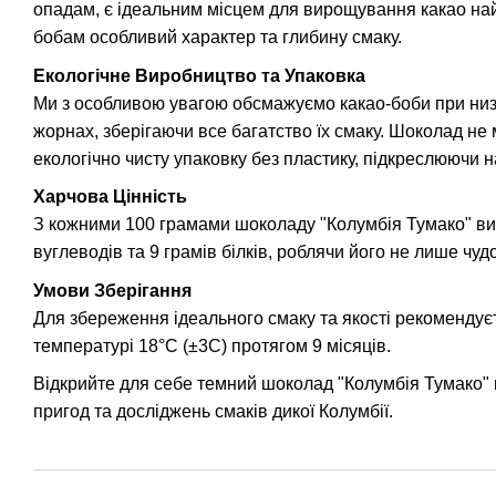
опадам, є ідеальним місцем для вирощування какао най
бобам особливий характер та глибину смаку.
Екологічне Виробництво та Упаковка
Ми з особливою увагою обсмажуємо какао-боби при низь
жорнах, зберігаючи все багатство їх смаку. Шоколад не
екологічно чисту упаковку без пластику, підкреслюючи н
Харчова Цінність
З кожними 100 грамами шоколаду "Колумбія Тумако" ви о
вуглеводів та 9 грамів білків, роблячи його не лише ч
Умови Зберігання
Для збереження ідеального смаку та якості рекомендує
температурі 18°С (±3С) протягом 9 місяців.
Відкрийте для себе темний шоколад "Колумбія Тумако" ві
пригод та досліджень смаків дикої Колумбії.