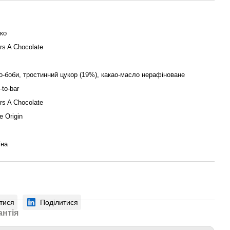
ко
rs A Chocolate
о-боби, тростинний цукор (19%), какао-масло нерафіноване
-to-bar
rs A Chocolate
e Origin
їна
тися
Поділитися
антія