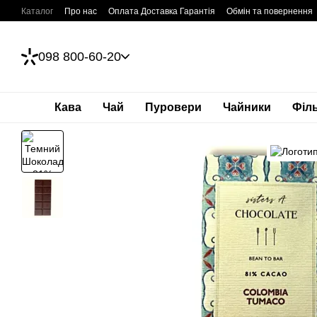
Перейти до основного контенту
Каталог
Про нас
Оплата Доставка Гарантія
Обмін та повернення
098 800-60-20
Кава
Чай
Пуровери
Чайники
Філ