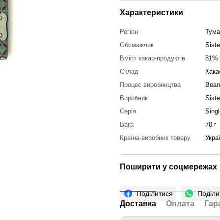
Характеристики
Регіон
Тума
Обсмажчик
Siste
Вміст какао-продуктів
81%
Склад
Кака
Процес виробництва
Bean
Виробник
Siste
Серія
Singl
Вага
70 г
Країна-виробник товару
Укра
Поширити у соцмережах
Поділитися
Поділи
Доставка
Оплата
Гар