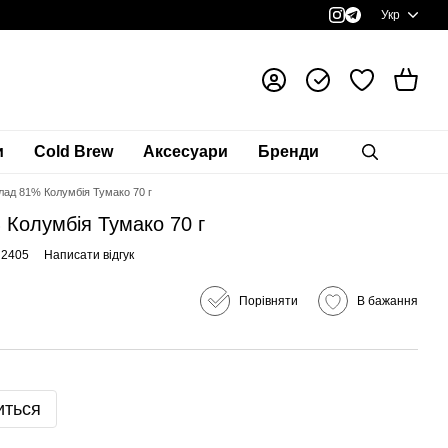
Укр
и
Cold Brew
Аксесуари
Бренди
ад 81% Колумбія Тумако 70 г
Колумбія Тумако 70 г
H2405
Написати відгук
Порівняти
В бажання
иться