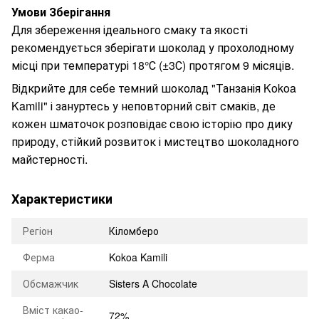
Умови Зберігання
Для збереження ідеального смаку та якості
рекомендується зберігати шоколад у прохолодному
місці при температурі 18°С (±3С) протягом 9 місяців.
Відкрийте для себе темний шоколад "Танзанія Kokoa
Kamili" і зануртесь у неповторний світ смаків, де
кожен шматочок розповідає свою історію про дику
природу, стійкий розвиток і мистецтво шоколадного
майстерності.
Характеристики
Регіон
Кіломберо
Ферма
Kokoa Kamili
Обсмажчик
Sisters A Chocolate
Вміст какао-
72%