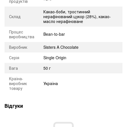
продуктів
Какао-боби, тростинний
Склад
нерафінований цукор (28%), какао-
масло нерафіноване
Процес
Bean-to-bar
виробництва
Виробник
Sisters A Chocolate
Серія
Single Origin
Вага
50 г
Країна-
виробник
Україна
товару
Відгуки