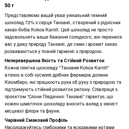
50 г
Представляємо вашій увазі унікальний темний
шоколад 72% з серця Танзанії, створений з рідкісних
какао-бобів Kokoa Kamili. Цей шоколад не просто
задовольнить ваше бажання солодкого, він перенесе
вас у дику природу Танзанії, де смак і аромат какао
розвиваються у повній гармонії з природою.
Неперевершена Якість та Стійкий Розвиток
Кожна плитка шоколаду "Танзанія Kokoa Kamili"
втілює в собі зусилля дрібних фермерів долини
Кіломберо, які працюють рука об руку з природою та
підтримують стійкий розвиток регіону. Співпраця з
проєктом “Слони Південної Танзанії” гарантує, що
кожен шматочок шоколаду вносить вклад у захист
місцевої флори та фауни.
Чарівний Смаковий Профіль
Насолоджуйтесь глибокими та яскравими нотами