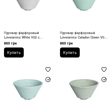
Пуровер фарфоровый
Пуровер фарфоровый
Loveramics White V02 с
Loveramics Celadon Green V02
плоским дном (C099-81AWH)
с плоским дном (C099-82ACG)
860 грн
860 грн
Купить
Купить