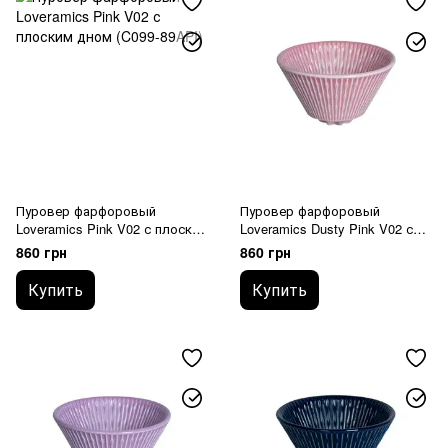
Пуровер фарфоровый
Пуровер фарфоровый
Loveramics Pink V02 с плоским
Loveramics Dusty Pink V02 с
дном (C099-89API)
плоским дном (C099-90ADP)
860 грн
860 грн
Купить
Купить